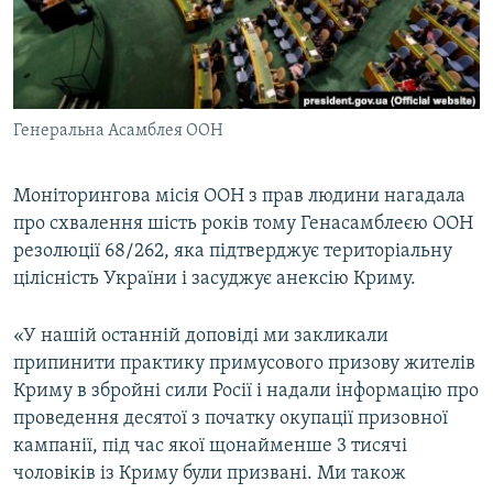
ВІДЕОУРОКИ «ELIFBE»
Русский
СВІДЧЕННЯ ОКУПАЦІЇ
Qırımtatar
УКРАЇНСЬКА ПРОБЛЕМА КРИМУ
Генеральна Асамблея ООН
ДОЛУЧАЙСЯ!
ІНФОГРАФІКА
Моніторингова місія ООН з прав людини нагадала
про схвалення шість років тому Генасамблеєю ООН
Усі сайти RFE/RL
резолюції 68/262, яка підтверджує територіальну
цілісність України і засуджує анексію Криму.
«У нашій останній доповіді ми закликали
припинити практику примусового призову жителів
Криму в збройні сили Росії і надали інформацію про
проведення десятої з початку окупації призовної
кампанії, під час якої щонайменше 3 тисячі
чоловіків із Криму були призвані. Ми також