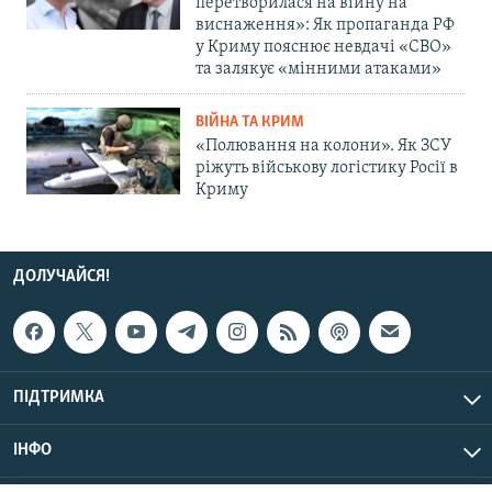
перетворилася на війну на
виснаження»: Як пропаганда РФ
у Криму пояснює невдачі «СВО»
та залякує «мінними атаками»
ВІЙНА ТА КРИМ
«Полювання на колони». Як ЗСУ
ріжуть військову логістику Росії в
Криму
ДОЛУЧАЙСЯ!
ПІДТРИМКА
ІНФО