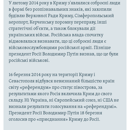
У лютому 2014 року в Криму з'являлися озброєні люди
в формі без розпізнавальних знаків, які захопили
будівлю Верховної Ради Криму, Сімферопольський
аеропорт, Керченську поромну переправу, інші
стратегічні об'єкти, а також блокували дії
українських військ. Російська влада спочатку
відмовлялася визнавати, що ці озброєні люди є
військовослужбовцями російської армії. Пізніше
президент Росії Володимир Путін визнав, що це були
російські військові.
16 березня 2014 року на території Криму і
Севастополя відбувся невизнаний більшістю країн
світу «референдум» про статус півострова, за
результатами якого Росія включила Крим до свого
складу. Ні Україна, ні Європейський союз, ні США не
визнали результати голосування на «референдумі».
Президент Росії Володимир Путін 18 березня
оголосив про «приєднання» Криму до Росії.