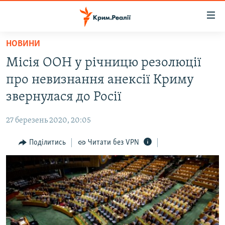
Доступність
посилання
Перейти
НОВИНИ
до
НОВИНИ
Місія ООН у річницю резолюції
основного
ВОДА.КРИМ
матеріалу
про невизнання анексії Криму
ВІДЕО ТА ФОТО
Перейти
звернулася до Росії
до
ПОЛІТИКА
основної
27 березень 2020, 20:05
БЛОГИ
навігації
Перейти
Поділитись
Читати без VPN
ПОГЛЯД
до
ІНТЕРВ'Ю
пошуку
ВСЕ ЗА ДЕНЬ
СПЕЦПРОЕКТИ
ЯК ОБІЙТИ БЛОКУВАННЯ
ДЕПОРТАЦІЯ