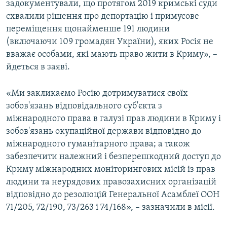
задокументували, що протягом 2019 кримські суди
схвалили рішення про депортацію і примусове
переміщення щонайменше 191 людини
(включаючи 109 громадян України), яких Росія не
вважає особами, які мають право жити в Криму», –
йдеться в заяві.
«Ми закликаємо Росію дотримуватися своїх
зобов'язань відповідального суб'єкта з
міжнародного права в галузі прав людини в Криму і
зобов'язань окупаційної держави відповідно до
міжнародного гуманітарного права; а також
забезпечити належний і безперешкодний доступ до
Криму міжнародних моніторингових місій із прав
людини та неурядових правозахисних організацій
відповідно до резолюцій Генеральної Асамблеї ООН
71/205, 72/190, 73/263 і 74/168», – зазначили в місії.