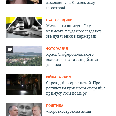
замовлень на Кримському
півострові
ПРАВА ЛЮДИНИ
Мить – і ти шпигун. Як у
кримських судах розглядають
звинувачення в держзраді
ФОТОГАЛЕРЕЇ
Краса Сімферопольського
водосховища та занедбаність
довкола
ВІЙНА ТА КРИМ
Сорок днів, сорок ночей. Про
результати кримської операції з
примусу Росії до миру
ПОЛІТИКА
«Короткострокова акція