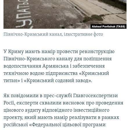
ВІДЕОУРОКИ «ELIFBE»
Русский
СВІДЧЕННЯ ОКУПАЦІЇ
Qırımtatar
УКРАЇНСЬКА ПРОБЛЕМА КРИМУ
Північно-Кримський канал, ілюстративне фото
ДОЛУЧАЙСЯ!
ІНФОГРАФІКА
У Криму мають намір провести реконструкцію
Північно-Кримського каналу для поліпшення
Усі сайти RFE/RL
водопостачання Армянська і забезпечення
технічною водою підприємства «Кримський
титан» і «Кримський содовий завод».
Як повідомили в прес-службі Главгосекспертизи
Росії, експерти схвалили висновок про проведення
цінового аудиту відповідного інвестиційного
проекту, який мають намір реалізувати в рамках
російської «Федеральної цільової програми