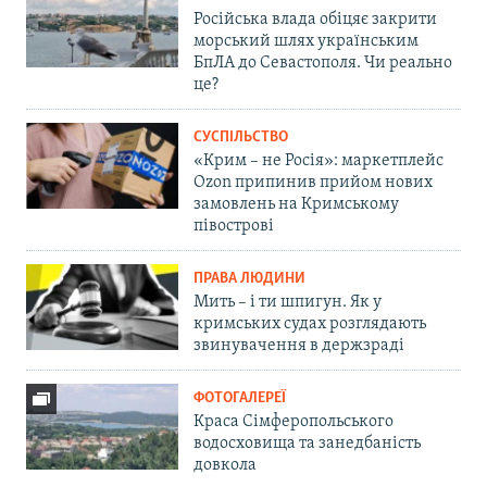
Російська влада обіцяє закрити
морський шлях українським
БпЛА до Севастополя. Чи реально
це?
СУСПІЛЬСТВО
«Крим – не Росія»: маркетплейс
Ozon припинив прийом нових
замовлень на Кримському
півострові
ПРАВА ЛЮДИНИ
Мить – і ти шпигун. Як у
кримських судах розглядають
звинувачення в держзраді
ФОТОГАЛЕРЕЇ
Краса Сімферопольського
водосховища та занедбаність
довкола