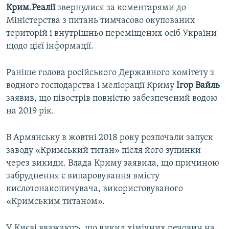
Крим.Реалії
звернулися за коментарями до
Міністерства з питань тимчасово окупованих
територій і внутрішньо переміщених осіб України
щодо цієї інформації.
Раніше голова російського Державного комітету з
водного господарства і меліорації Криму
Ігор Вайль
заявив, що півострів повністю забезпечений водою
на 2019 рік.
В Армянську в жовтні 2018 року розпочали запуск
заводу «Кримський титан» після його зупинки
через викиди. Влада Криму заявила, що причиною
забруднення є випаровування вмісту
кислотонакопичувача, використовуваного
«Кримським титаном».
У Києві вважають, що викид хімічних речовин на