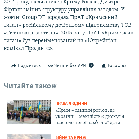
2014 року, після анексії Криму Росією, Дмитро
Фірташ змінив структуру управління заводом. У
жовтні Group DF передала ПрАТ «Кримський
титан» російському дочірньому підприємству ТОВ
«Титанові інвестиції». 2015 року ПрАТ «Кримський
титан» був перейменований на «Юкрейніан
кемікал Продактс».
Поділитись
Читати без VPN
Follow us
Читайте також
ПРАВА ЛЮДИНИ
«Крим – єдиний регіон, де
українці – меншість»: дискусія
навколо нової пам'ятної дати
ВІЙНА ТА КРИМ