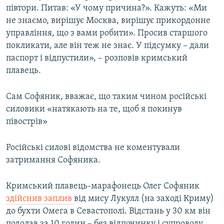
півтори. Питав: «У чому причина?». Кажуть: «Ми
не знаємо, вирішує Москва, вирішує прикордонне
управління, що з вами робити». Просив старшого
покликати, але він теж не знає. У підсумку – дали
паспорт і відпустили», – розповів кримський
плавець.
Сам Софяник, вважає, що таким чином російські
силовики «натякають на те, щоб я покинув
півострів»
Російські силові відомства не коментували
затримання Софяника.
Кримський плавець-марафонець Олег Софяник
здійснив заплив
від мису Лукулл (на заході Криму)
до бухти Омега в Севастополі. Відстань у 30 км він
подолав за 10 годин – без відпочинку і супроводу.