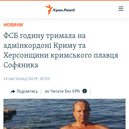
Доступність
посилання
Перейти
НОВИНИ
до
НОВИНИ
ФСБ годину тримала на
основного
ВОДА.КРИМ
матеріалу
адмінкордоні Криму та
ВІДЕО ТА ФОТО
Перейти
Херсонщини кримського плавця
до
ПОЛІТИКА
Софяника
основної
БЛОГИ
навігації
14 листопад 2019, 18:05
Перейти
ПОГЛЯД
до
Поділитись
Читати без VPN
ІНТЕРВ'Ю
пошуку
ВСЕ ЗА ДЕНЬ
СПЕЦПРОЕКТИ
ЯК ОБІЙТИ БЛОКУВАННЯ
ДЕПОРТАЦІЯ