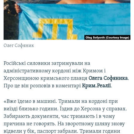
ВІДЕОУРОКИ «ELIFBE»
Русский
СВІДЧЕННЯ ОКУПАЦІЇ
Qırımtatar
УКРАЇНСЬКА ПРОБЛЕМА КРИМУ
ДОЛУЧАЙСЯ!
ІНФОГРАФІКА
Олег Софяник
Російські силовики затримували на
Усі сайти RFE/RL
адміністративному кордоні між Кримом і
Херсонщиною кримського плавця
Олега Софяника
.
Про це він розповів в коментарі
Крим.Реалії
.
«Вже їдемо в машині. Тримали на кордоні при
виїзді близько години. Їздив до Херсона у справах.
Забирають документи, час тримають і в чому
причина не говорять. На зворотному шляху знову
відвели у бік, паспорт забрали. Тримали години