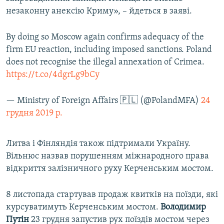
незаконну анексію Криму», – йдеться в заяві.
By doing so Moscow again confirms adequacy of the
firm EU reaction, including imposed sanctions. Poland
does not recognise the illegal annexation of Crimea.
https://t.co/4dgrLg9bCy
— Ministry of Foreign Affairs 🇵🇱 (@PolandMFA)
24
грудня 2019 р.
Литва і Фінляндія також підтримали Україну.
Вільнюс назвав порушенням міжнародного права
відкриття залізничного руху Керченським мостом.
8 листопада стартував продаж квитків на поїзди, які
курсуватимуть Керченським мостом.
Володимир
Путін
23 грудня запустив рух поїздів мостом через