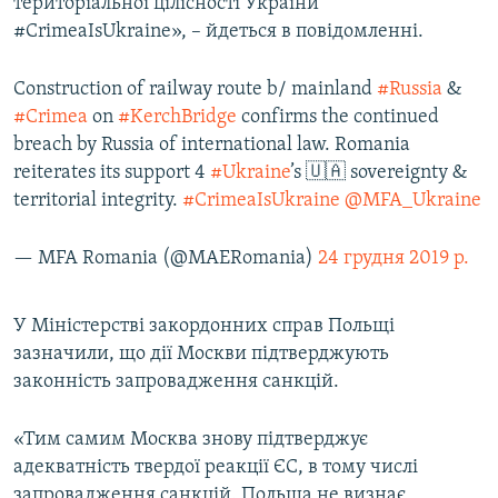
територіальної цілісності України
#CrimeaIsUkraine», – йдеться в повідомленні.
Construction of railway route b/ mainland
#Russia
&
#Crimea
on
#KerchBridge
confirms the continued
breach by Russia of international law. Romania
reiterates its support 4
#Ukraine
’s 🇺🇦 sovereignty &
territorial integrity.
#CrimeaIsUkraine
@MFA_Ukraine
— MFA Romania (@MAERomania)
24 грудня 2019 р.
У Міністерстві закордонних справ Польщі
зазначили, що дії Москви підтверджують
законність запровадження санкцій.
«Тим самим Москва знову підтверджує
адекватність твердої реакції ЄС, в тому числі
запровадження санкцій. Польща не визнає