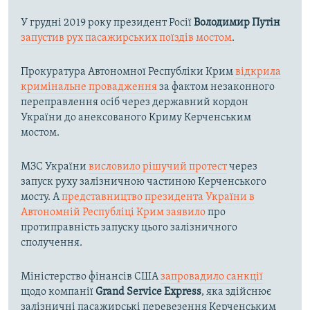
У грудні 2019 року президент Росії
Володимир Путін
запустив рух пасажирських поїздів мостом
.
Прокуратура Автономної Республіки Крим
відкрила
кримінальне провадження
за фактом незаконного
переправлення осіб через державний кордон
України до анексованого Криму Керченським
мостом.
МЗС України
висловило рішучий протест
через
запуск руху залізничною частиною Керченського
мосту. А
представництво президента України в
Автономній Республіці Крим заявило
про
протиправність запуску цього залізничного
сполучення.
Міністерство фінансів США
запровадило санкції
щодо компанії
Grand Service Express
, яка здійснює
залізничні пасажирські перевезення Керченським