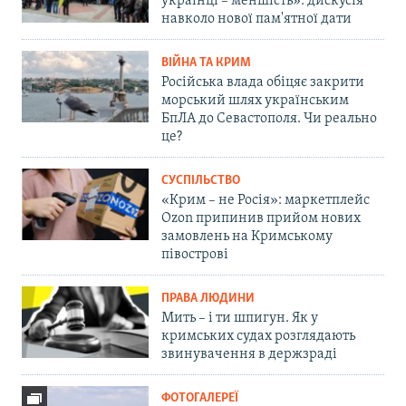
українці – меншість»: дискусія
навколо нової пам'ятної дати
ВІЙНА ТА КРИМ
Російська влада обіцяє закрити
морський шлях українським
БпЛА до Севастополя. Чи реально
це?
СУСПІЛЬСТВО
«Крим – не Росія»: маркетплейс
Ozon припинив прийом нових
замовлень на Кримському
півострові
ПРАВА ЛЮДИНИ
Мить – і ти шпигун. Як у
кримських судах розглядають
звинувачення в держзраді
ФОТОГАЛЕРЕЇ