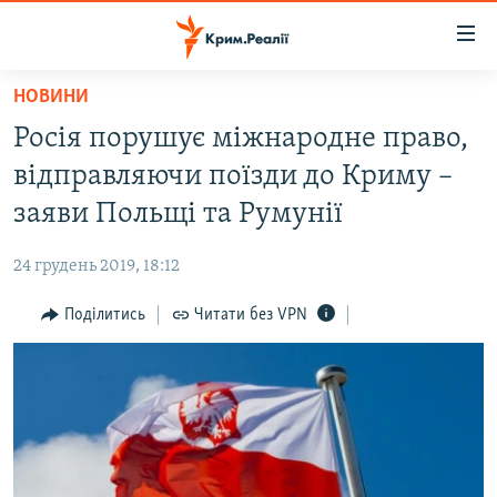
Доступність
посилання
Перейти
НОВИНИ
до
НОВИНИ
Росія порушує міжнародне право,
основного
ВОДА.КРИМ
матеріалу
відправляючи поїзди до Криму –
ВІДЕО ТА ФОТО
Перейти
заяви Польщі та Румунії
до
ПОЛІТИКА
основної
24 грудень 2019, 18:12
БЛОГИ
навігації
Перейти
Поділитись
Читати без VPN
ПОГЛЯД
до
ІНТЕРВ'Ю
пошуку
ВСЕ ЗА ДЕНЬ
СПЕЦПРОЕКТИ
ЯК ОБІЙТИ БЛОКУВАННЯ
ДЕПОРТАЦІЯ