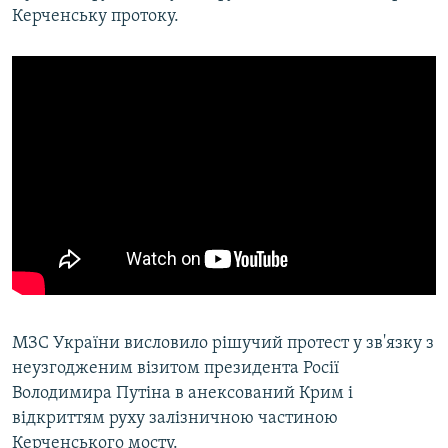
Керченську протоку.
МЗС України висловило рішучий протест у зв'язку з
неузгодженим візитом президента Росії
Володимира Путіна в анексований Крим і
відкриттям руху залізничною частиною
Керченського мосту.