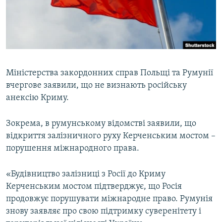
ВІДЕОУРОКИ «ELIFBE»
Русский
СВІДЧЕННЯ ОКУПАЦІЇ
Qırımtatar
УКРАЇНСЬКА ПРОБЛЕМА КРИМУ
ДОЛУЧАЙСЯ!
ІНФОГРАФІКА
Міністерства закордонних справ Польщі та Румунії
вчергове заявили, що не визнають російську
анексію Криму.
Усі сайти RFE/RL
Зокрема, в румунському відомстві заявили, що
відкриття залізничного руху Керченським мостом –
порушення міжнародного права.
«Будівництво залізниці з Росії до Криму
Керченським мостом підтверджує, що Росія
продовжує порушувати міжнародне право. Румунія
знову заявляє про свою підтримку суверенітету і