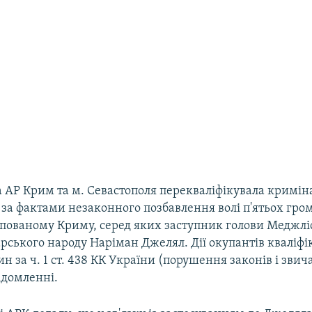
 АР Крим та м. Севастополя перекваліфікувала кримін
за фактами незаконного позбавлення волі п'ятьох гро
упованому Криму, серед яких заступник голови Меджлі
рського народу Наріман Джелял. Дії окупантів кваліфі
н за ч. 1 ст. 438 КК України (порушення законів і звича
ідомленні.