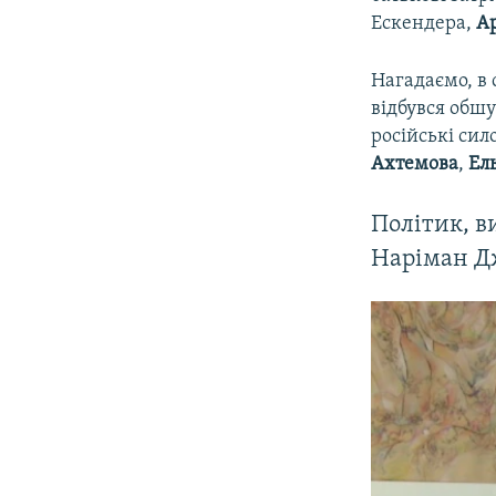
Ескендера,
А
Нагадаємо, в
відбувся обш
російські си
Ахтемова
,
Ел
Політик, в
Наріман Д