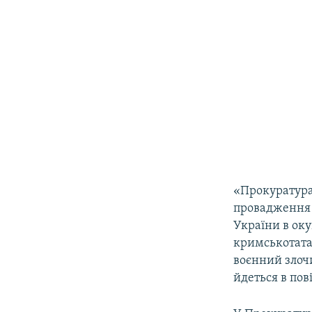
«Прокуратура
провадження 
України в ок
кримськотата
воєнний злочи
йдеться в пов