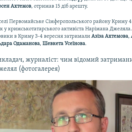
рсен Ахтемов
, отримав 15 діб арешту.
 селі Первомайське Сімферопольського району Криму 4
ук у кримськотатарського активіста Нарімана Джеляла.
ловики в Криму 3-4 вересня затримали
Азіза Ахтемова
,
ьдара Одаманова
,
Шевкета Усеїнова
.
икладач, журналіст: чим відомий затриман
желял (фотогалерея)