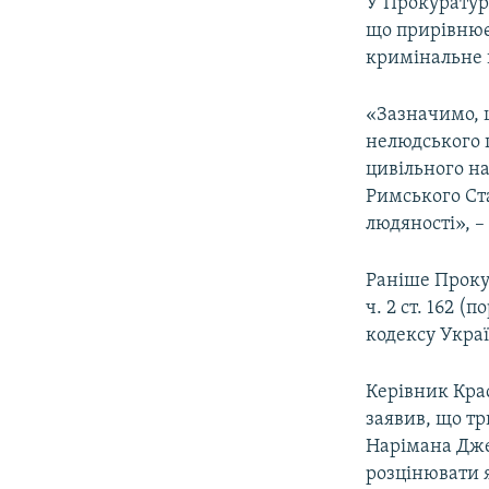
У Прокуратурі
що прирівнюєт
кримінальне п
«Зазначимо, щ
нелюдського 
цивільного на
Римського Ст
людяності», –
Раніше Проку
ч. 2 ст. 162 
кодексу Украї
Керівник Крас
заявив, що тр
Нарімана Дже
розцінювати 