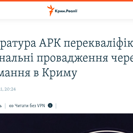
ратура АРК перекваліфі
нальні провадження чер
мання в Криму
1, 20:24
ь
Читати без VPN