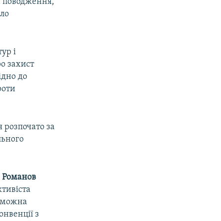
а поводження,
ало
ур і
о захист
ідно до
роти
 розпочато за
льного
й Романов
ктивіста
 можна
онвенції з