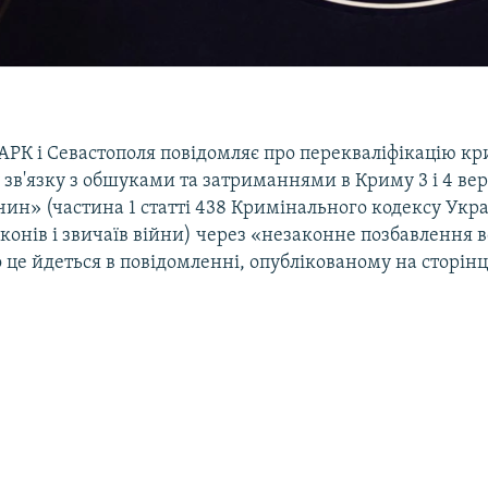
АРК і Севастополя повідомляє про перекваліфікацію к
зв'язку з обшуками та затриманнями в Криму 3 і 4 ве
ин» (частина 1 статті 438 Кримінального кодексу Укра
онів і звичаїв війни) через «незаконне позбавлення в
 це йдеться в повідомленні, опублікованому на сторінц