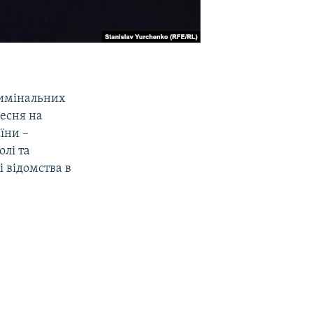
римінальних
ресня на
їни –
олі та
і відомства в