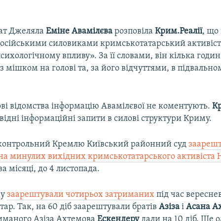
ат Джеляла
Еміне Авамілєва
розповіла
Крим.Реалії
, що
осійськими силовиками кримськотатарський активіст
ихологічному впливу». За її словами, він кілька годин
з мішком на голові та, за його відчуттями, в підвально
ові відомства інформацію Авамілєвої не коментують.
Кр
відні інформаційні запити в силові структури Криму.
дконтрольний Кремлю Київський районний суд
заареш
на минулих вихідних кримськотатарського активіста 
а місяці, до 4 листопада.
му
заарештували чотирьох затриманих
під час вересне
ар. Так, на 60 діб заарештували братів
Азіза
і
Асана А
риманого Азіза Ахтемова
Ескендеру
дали на 10 діб. Ще 