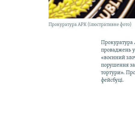
Прокуратура АРК (ілюстративне фото)
Прокуратура 
проваджень у 
«воєнний злоч
порушення зак
тортури». Про
фейсбуці.