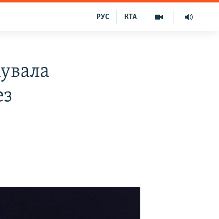
РУС
КТА
кувала
ез