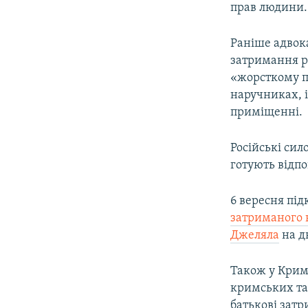
прав людини.
Раніше адвок
затримання р
«жорсткому пс
наручниках, і
приміщенні.
Російські сил
готують відпо
6 вересня пі
затриманого 
Джеляла
на дв
Також у Кри
кримських тат
батькові зат