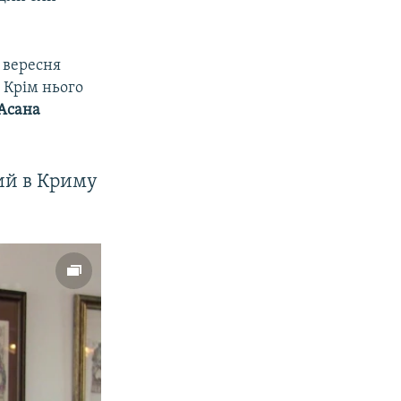
 вересня
 Крім нього
Асана
ий в Криму