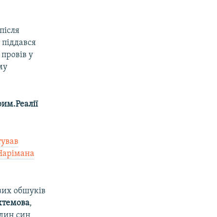
 після
 піддався
 провів у
му
им.Реалії
тував
Нарімана
вих обшуків
хтемова
,
один син