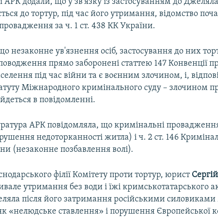
 АРК додали, що у зв'язку із застосуванням до Джелял
ься до тортур, під час його утримання, відомство поч
ровадження за ч. 1 ст. 438 КК України.
о незаконне ув'язнення осіб, застосування до них торт
поводження прямо заборонені статтею 147 Конвенції пр
селення під час війни та є воєнним злочином, і, відпов
атуту Міжнародного кримінального суду – злочином п
 йдеться в повідомленні.
ратура АРК повідомляла, що кримінальні провадження
(порушення недоторканності житла) і ч. 2 ст. 146 Криміна
ни (незаконне позбавлення волі).
нодарського філії Комітету проти тортур, юрист
Сергі
ивале утримання без води і їжі кримськотатарського а
ляла після його затримання російськими силовиками
як «нелюдське ставлення» і порушення Європейської к