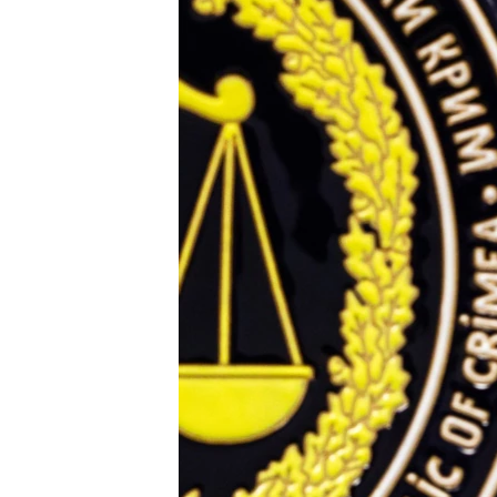
ВІДЕОУРОКИ «ELIFBE»
СВІДЧЕННЯ ОКУПАЦІЇ
УКРАЇНСЬКА ПРОБЛЕМА КРИМУ
ІНФОГРАФІКА