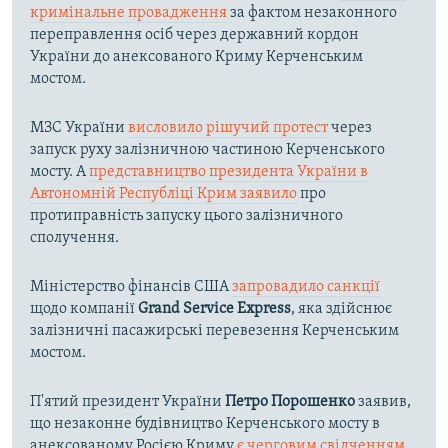
кримінальне провадження
за фактом незаконного
переправлення осіб через державний кордон
України до анексованого Криму Керченським
мостом.
МЗС України
висловило рішучий протест
через
запуск руху залізничною частиною Керченського
мосту. А
представництво президента України в
Автономній Республіці Крим заявило
про
протиправність запуску цього залізничного
сполучення.
Міністерство фінансів США
запровадило санкції
щодо компанії
Grand Service Express
, яка здійснює
залізничні пасажирські перевезення Керченським
мостом.
П'ятий президент України
Петро Порошенко
заявив,
що незаконне будівництво Керченського мосту в
анексованому Росією Криму
є черговим свідченням