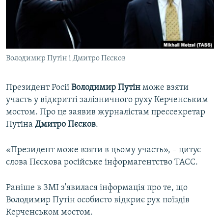
ВІДЕОУРОКИ «ELIFBE»
Русский
СВІДЧЕННЯ ОКУПАЦІЇ
Qırımtatar
УКРАЇНСЬКА ПРОБЛЕМА КРИМУ
Володимир Путін і Дмитро Пєсков
ДОЛУЧАЙСЯ!
ІНФОГРАФІКА
Президент Росії
Володимир Путін
може взяти
участь у відкритті залізничного руху Керченським
Усі сайти RFE/RL
мостом. Про це заявив журналістам прессекретар
Путіна
Дмитро Пєсков
.
«Президент може взяти в цьому участь», – цитує
слова Пєскова російське інформагентство ТАСС.
Раніше в ЗМІ з'явилася інформація про те, що
Володимир Путін особисто відкриє рух поїздів
Керченськом мостом.