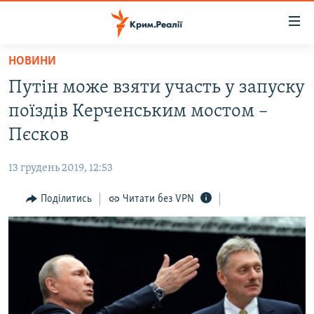
Доступність
посилання
Перейти
НОВИНИ
до
НОВИНИ
Путін може взяти участь у запуску
основного
ВОДА.КРИМ
матеріалу
поїздів Керченським мостом –
ВІДЕО ТА ФОТО
Перейти
Пєсков
до
ПОЛІТИКА
основної
13 грудень 2019, 12:53
БЛОГИ
навігації
Перейти
Поділитись
Читати без VPN
ПОГЛЯД
до
ІНТЕРВ'Ю
пошуку
ВСЕ ЗА ДЕНЬ
СПЕЦПРОЕКТИ
ЯК ОБІЙТИ БЛОКУВАННЯ
ДЕПОРТАЦІЯ