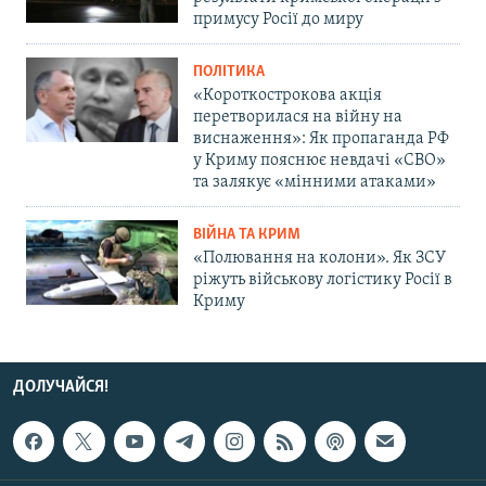
примусу Росії до миру
ПОЛІТИКА
«Короткострокова акція
перетворилася на війну на
виснаження»: Як пропаганда РФ
у Криму пояснює невдачі «СВО»
та залякує «мінними атаками»
ВІЙНА ТА КРИМ
«Полювання на колони». Як ЗСУ
ріжуть військову логістику Росії в
Криму
ДОЛУЧАЙСЯ!