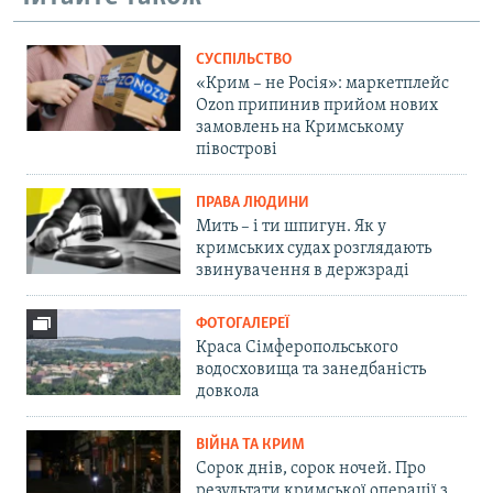
СУСПІЛЬСТВО
«Крим – не Росія»: маркетплейс
Ozon припинив прийом нових
замовлень на Кримському
півострові
ПРАВА ЛЮДИНИ
Мить – і ти шпигун. Як у
кримських судах розглядають
звинувачення в держзраді
ФОТОГАЛЕРЕЇ
Краса Сімферопольського
водосховища та занедбаність
довкола
ВІЙНА ТА КРИМ
Сорок днів, сорок ночей. Про
результати кримської операції з