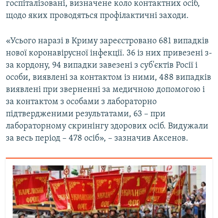
госпіталізовані, визначене коло контактних осіб,
щодо яких проводяться профілактичні заходи.
«Усього наразі в Криму зареєстровано 681 випадків
нової коронавірусної інфекції. 36 із них привезені з-
за кордону, 94 випадки завезені з суб'єктів Росії і
особи, виявлені за контактом із ними, 488 випадків
виявлені при зверненні за медичною допомогою і
за контактом з особами з лабораторно
підтвердженими результатами, 63 – при
лабораторному скринінгу здорових осіб. Видужали
за весь період – 478 осіб», – зазначив Аксенов.