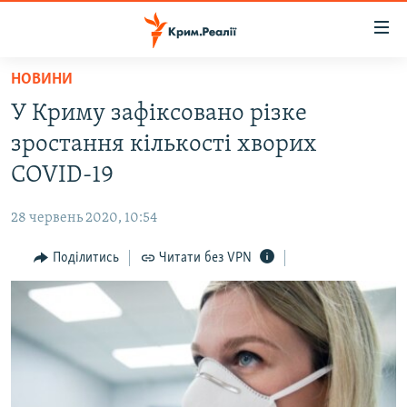
Доступність
посилання
Перейти
НОВИНИ
до
НОВИНИ
У Криму зафіксовано різке
основного
ВОДА.КРИМ
матеріалу
зростання кількості хворих
ВІДЕО ТА ФОТО
Перейти
COVID-19
до
ПОЛІТИКА
основної
28 червень 2020, 10:54
БЛОГИ
навігації
Перейти
Поділитись
Читати без VPN
ПОГЛЯД
до
ІНТЕРВ'Ю
пошуку
ВСЕ ЗА ДЕНЬ
СПЕЦПРОЕКТИ
ЯК ОБІЙТИ БЛОКУВАННЯ
ДЕПОРТАЦІЯ