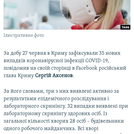
ВІДЕОУРОКИ «ELIFBE»
Русский
СВІДЧЕННЯ ОКУПАЦІЇ
Qırımtatar
УКРАЇНСЬКА ПРОБЛЕМА КРИМУ
Ілюстративне фото
ДОЛУЧАЙСЯ!
ІНФОГРАФІКА
За добу 27 червня в Криму зафіксували 35 нових
випадків коронавірусної інфекції COVID-19,
Усі сайти RFE/RL
повідомив на своїй сторінці в Facebook російський
глава Криму
Сергій Аксенов
.
За його словами, три з них виявлені активно за
результатами епідемічного розслідування і
лабораторного скринінгу. 32 випадки виявлені при
лабораторному скринінгу здорових осіб. Із
загальної кількості хворих 28 осіб – будівельники
одного робочого майданчика. Всі хворі