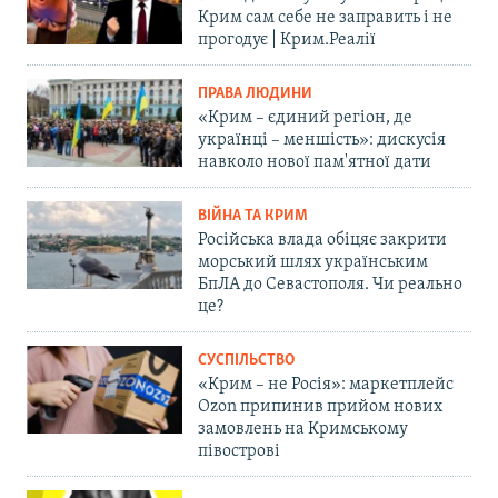
Крим сам себе не заправить і не
прогодує | Крим.Реалії
ПРАВА ЛЮДИНИ
«Крим – єдиний регіон, де
українці – меншість»: дискусія
навколо нової пам'ятної дати
ВІЙНА ТА КРИМ
Російська влада обіцяє закрити
морський шлях українським
БпЛА до Севастополя. Чи реально
це?
СУСПІЛЬСТВО
«Крим – не Росія»: маркетплейс
Ozon припинив прийом нових
замовлень на Кримському
півострові