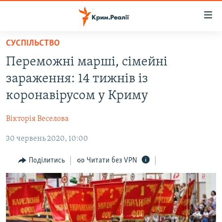
Доступність
посилання
Перейти
СУСПІЛЬСТВО
до
НОВИНИ
Переможні марші, сімейні
основного
ВОДА.КРИМ
матеріалу
зараження: 14 тижнів із
ВІДЕО ТА ФОТО
Перейти
коронавірусом у Криму
до
ПОЛІТИКА
основної
Вікторія Веселова
БЛОГИ
навігації
Перейти
30 червень 2020, 10:00
ПОГЛЯД
до
ІНТЕРВ'Ю
Поділитись
Читати без VPN
пошуку
ВСЕ ЗА ДЕНЬ
СПЕЦПРОЕКТИ
ЯК ОБІЙТИ БЛОКУВАННЯ
ДЕПОРТАЦІЯ