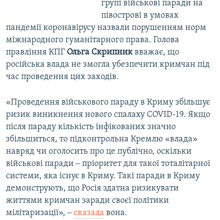
групі військові паради на
півострові в умовах
пандемії коронавірусу назвали порушенням норм
міжнародного гуманітарного права. Голова
правління КПГ
Ольга Скрипник
вважає, що
російська влада не змогла убезпечити кримчан під
час проведення цих заходів.
«Проведення військового параду в Криму збільшує
ризик виникнення нового спалаху COVID-19. Якщо
після параду кількість інфікованих значно
збільшиться, то підконтрольна Кремлю «влада»
навряд чи оголосить про це публічно, оскільки
військові паради ‒ пріоритет для такої тоталітарної
системи, яка існує в Криму. Такі паради в Криму
демонструють, що Росія здатна ризикувати
життями кримчан заради своєї політики
мілітаризації», ‒
сказала
вона.