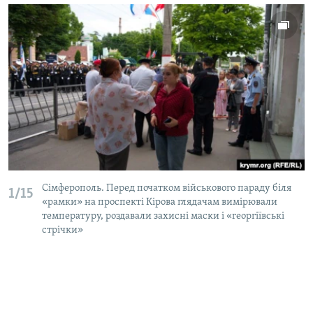
Сімферополь. Перед початком військового параду біля
1/15
«рамки» на проспекті Кірова глядачам вимірювали
температуру, роздавали захисні маски і «георгіївські
стрічки»