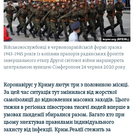
ВІДЕОУРОКИ «ELIFBE»
Русский
СВІДЧЕННЯ ОКУПАЦІЇ
Qırımtatar
УКРАЇНСЬКА ПРОБЛЕМА КРИМУ
ДОЛУЧАЙСЯ!
ІНФОГРАФІКА
Військовослужбовці в червоноармійській формі зразка
1943-1945 років із копіями прапорів радянських фронтів
завершального етапу Другої світової війни марширують
Усі сайти RFE/RL
центральною вулицею Сімферополя 24 червня 2020 року
Коронавірус у Криму лютує три з половиною місяці.
За цей час ситуація тут змінилася від жорсткої
самоізоляції до відновлення масових заходів. Цього
тижня в регіонах півострова тисячі людей вперше в
умовах пандемії збиралися разом. Багато хто при
цьому знехтував правилами індивідуального
захисту від інфекції. Крим.Реалії стежить за