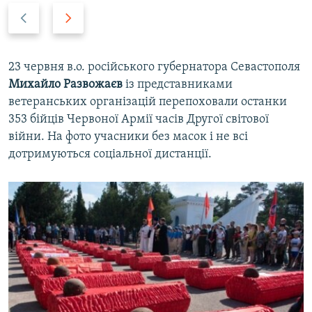
P
N
r
e
e
x
v
t
23 червня в.о. російського губернатора Севастополя
i
s
Михайло Развожаєв
із представниками
o
l
ветеранських організацій перепоховали останки
u
i
353 бійців Червоної Армії часів Другої світової
s
d
війни. На фото учасники без масок і не всі
s
e
дотримуються соціальної дистанції.
l
i
d
e