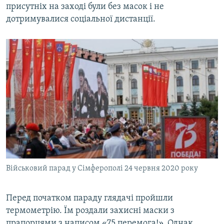
присутніх на заході були без масок і не
дотримувалися соціальної дистанції.
Військовий парад у Сімферополі 24 червня 2020 року
Перед початком параду глядачі пройшли
термометрію. Їм роздали захисні маски з
прапорцями з написом «75 перемога!». Однак