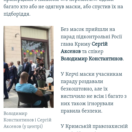
багато хто або не одягнув маски, або спустив їх на
підборіддя.
Без масок прийшли на
парад підконтрольні Росії
глава Криму
Сергій
Аксенов
та спікер
Володимир Константинов
.
У Керчі маски учасникам
параду роздавали
безкоштовно, але їх
вистачило не всім і багато з
них також ігнорували
правила безпеки.
Володимир
Константинов і Сергій
У Кримській правозахисній
Аксенов (у центрі)