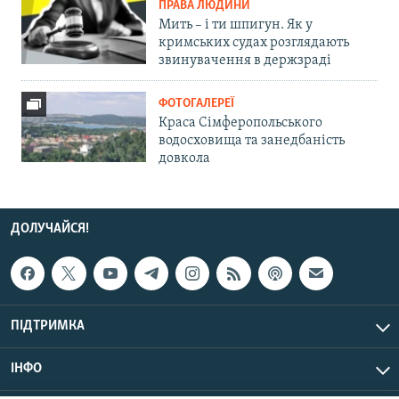
ПРАВА ЛЮДИНИ
Мить – і ти шпигун. Як у
кримських судах розглядають
звинувачення в держзраді
ФОТОГАЛЕРЕЇ
Краса Сімферопольського
водосховища та занедбаність
довкола
ДОЛУЧАЙСЯ!
ПІДТРИМКА
ІНФО