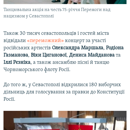
Танцювальна акція на честь 75-річчя Перемоги над
нацизмом у Севастополі
Також 30 тисяч севастопольців і гостей міста
відвідали
«переможний»
концерт за участі
російських артистів
Олександра Маршала
,
Родіона
Газманова
,
Віки Циганової
,
Дениса Майданова
та
Іллі Рєзніка
, а також ансамблю пісні й танцю
Чорноморського флоту Росії.
До того ж, у Севастополі відкрилися 180 виборчих
дільниць для голосування за правки до Конституції
Росії.