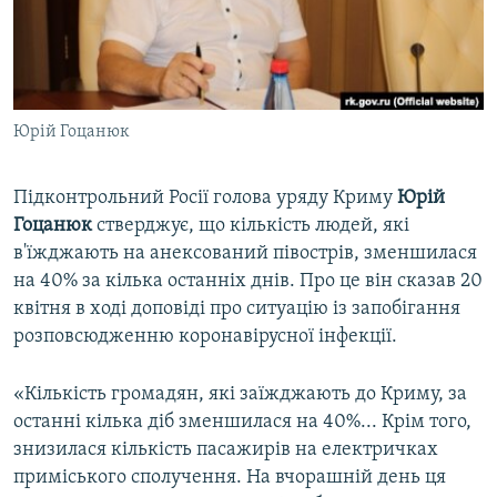
ВІДЕОУРОКИ «ELIFBE»
Русский
СВІДЧЕННЯ ОКУПАЦІЇ
Qırımtatar
УКРАЇНСЬКА ПРОБЛЕМА КРИМУ
Юрій Гоцанюк
ДОЛУЧАЙСЯ!
ІНФОГРАФІКА
Підконтрольний Росії голова уряду Криму
Юрій
Гоцанюк
стверджує, що кількість людей, які
Усі сайти RFE/RL
в'їжджають на анексований півострів, зменшилася
на 40% за кілька останніх днів. Про це він сказав 20
квітня в ході доповіді про ситуацію із запобігання
розповсюдженню коронавірусної інфекції.
«Кількість громадян, які заїжджають до Криму, за
останні кілька діб зменшилася на 40%... Крім того,
знизилася кількість пасажирів на електричках
приміського сполучення. На вчорашній день ця