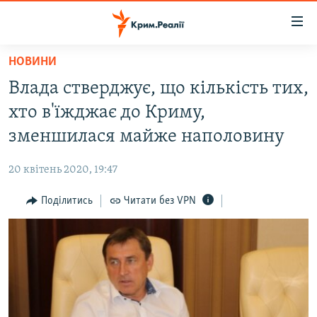
Доступність
посилання
Перейти
НОВИНИ
до
НОВИНИ
Влада стверджує, що кількість тих,
основного
ВОДА.КРИМ
матеріалу
хто в'їжджає до Криму,
ВІДЕО ТА ФОТО
Перейти
зменшилася майже наполовину
до
ПОЛІТИКА
основної
20 квітень 2020, 19:47
БЛОГИ
навігації
Перейти
Поділитись
Читати без VPN
ПОГЛЯД
до
ІНТЕРВ'Ю
пошуку
ВСЕ ЗА ДЕНЬ
СПЕЦПРОЕКТИ
ЯК ОБІЙТИ БЛОКУВАННЯ
ДЕПОРТАЦІЯ