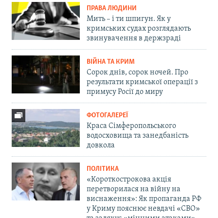
ПРАВА ЛЮДИНИ
Мить – і ти шпигун. Як у
кримських судах розглядають
звинувачення в держзраді
ВІЙНА ТА КРИМ
Сорок днів, сорок ночей. Про
результати кримської операції з
примусу Росії до миру
ФОТОГАЛЕРЕЇ
Краса Сімферопольського
водосховища та занедбаність
довкола
ПОЛІТИКА
«Короткострокова акція
перетворилася на війну на
виснаження»: Як пропаганда РФ
у Криму пояснює невдачі «СВО»