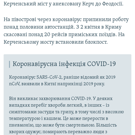
Керченський міст у анексовану Керч до Феодосії.
На півострові через коронавірус припинили роботу
понад половини автостанцій. З 2 квітня в Криму
скасовані понад 20 рейсів приміських поїздів. На
Керченському мосту встановили блокпост.
Коронавірусна інфекція COVID-19
Коронавірус SARS-CoV-2, раніше відомий як 2019
nCoV, виявили в Китаї наприкінці 2019 року.
Він викликає захворювання COVID-19. У деяких
випадках перебіг хвороби легкий, в інших – із
симптомами застуди та грипу, в тому числі з високою
температурою і кашлем. Це може перерости в
пневмонію, що може бути смертельною. Більшість
хворих одужує; помирають переважно люди з