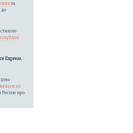
ення
за
 до
астиною
еспубліці
ce Express
,
ицтво
зневаги до
з Росією про