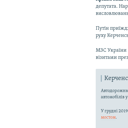
депутата. Нар
висловлювань
Путін приїждж
руху Керченс
МЗС України 
візитами през
Керченс
Автодорожню
автомобілів у
У грудні 201
мостом
.