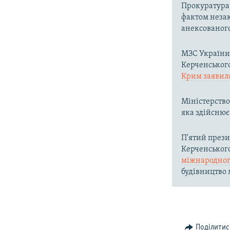
Прокуратура
фактом неза
анексованог
МЗС Україн
Керченського
Крим заявил
Міністерств
яка здійснює
П'ятий през
Керченськог
міжнародног
будівництво м
Поділитис