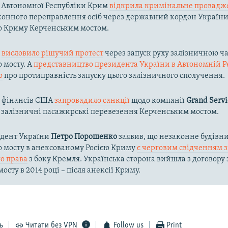
 Автономної Республіки Крим
відкрила кримінальне провадж
конного переправлення осіб через державний кордон України
о Криму Керченським мостом.
и
висловило рішучий протест
через запуск руху залізничною ч
 мосту. А
представництво президента України в Автономній Р
о
про протиправність запуску цього залізничного сполучення.
о фінансів США
запровадило санкції
щодо компанії
Grand Servi
 залізничні пасажирські перевезення Керченським мостом.
идент України
Петро Порошенко
заявив, що незаконне будівн
о мосту в анексованому Росією Криму
є черговим свідченням 
о права
з боку Кремля. Українська сторона вийшла з договору 
осту в 2014 році – після анексії Криму.
ь
Читати без VPN
Follow us
Print