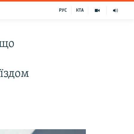
РУС
КТА
 що
їздом