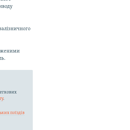
иводу
 залізничного
одженими
ль.
егкових
ту
.
ьких поїздів