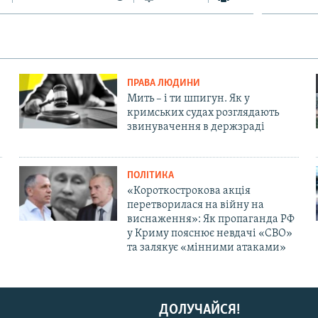
ПРАВА ЛЮДИНИ
Мить – і ти шпигун. Як у
кримських судах розглядають
звинувачення в держзраді
ПОЛІТИКА
«Короткострокова акція
перетворилася на війну на
виснаження»: Як пропаганда РФ
у Криму пояснює невдачі «СВО»
та залякує «мінними атаками»
ДОЛУЧАЙСЯ!