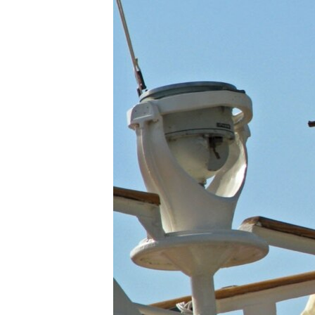
ВІДЕОУРОКИ «ELIFBE»
СВІДЧЕННЯ ОКУПАЦІЇ
УКРАЇНСЬКА ПРОБЛЕМА КРИМУ
ІНФОГРАФІКА