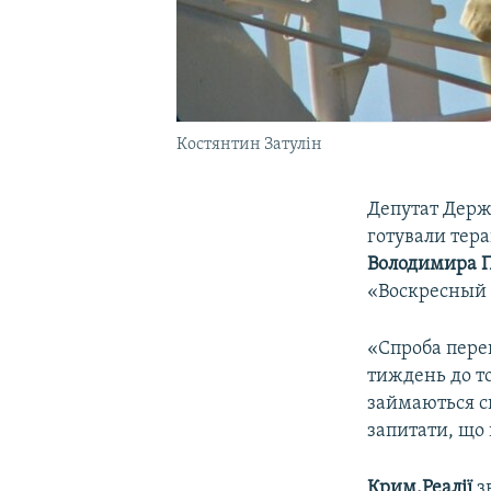
Костянтин Затулін
Депутат Держ
готували тера
Володимира П
«Воскресный 
«Спроба переш
тиждень до то
займаються с
запитати, що 
Крим.Реалії
з