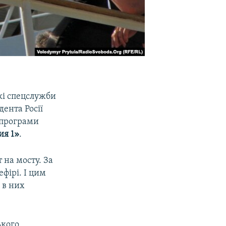
кі спецслужби
ента Росії
і програми
ия 1»
.
 на мосту. За
ефірі. І цим
 в них
ького