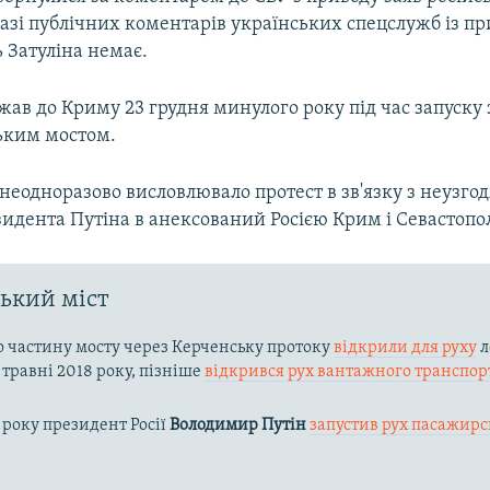
азі публічних коментарів українських спецслужб із пр
 Затуліна немає.
ав до Криму 23 грудня минулого року під час запуску
ьким мостом.
неодноразово висловлювало протест в зв'язку з неузг
идента Путіна в анексований Росією Крим і Севастопо
ький міст
 частину мосту через Керченську протоку
відкрили для руху
л
 травні 2018 року, пізніше
відкрився рух вантажного транспор
9 року президент Росії
Володимир Путін
запустив рух пасажирс