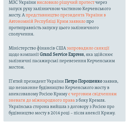
МЗС України
висловило рішучий протест
через
запуск руху залізничною частиною Керченського
мосту. А
представництво президента України в
Автономній Республіці Крим заявило
про
протиправність запуску цього залізничного
сполучення.
Міністерство фінансів США
запровадило санкції
щодо компанії
Grand Service Express
, яка здійснює
залізничні пасажирські перевезення Керченським
мостом.
П'ятий президент України
Петро Порошенко
заявив,
що незаконне будівництво Керченського мосту в
анексованому Росією Криму
є черговим свідченням
зневаги до міжнародного права
з боку Кремля.
Українська сторона вийшла з договору з Росією про
будівництво мосту в 2014 році – після анексії Криму.