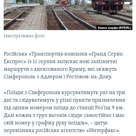
ВІДЕОУРОКИ «ELIFBE»
Русский
СВІДЧЕННЯ ОКУПАЦІЇ
Qırımtatar
УКРАЇНСЬКА ПРОБЛЕМА КРИМУ
Ілюстративне фото
ДОЛУЧАЙСЯ!
ІНФОГРАФІКА
Російська «Транспортна компанія «Гранд Сервіс
Експрес» із 11 серпня запускає нові залізничні
Усі сайти RFE/RL
маршрути з анексованого Криму, які зв'яжуть
Сімферополь з Адлером і Ростовом-на-Дону.
«Поїзди з Сімферополя курсуватимуть раз на три
дні та слідуватимуть у різні пункти призначення
під одним номером поїзда до станції Роз'їзд 9 км.
Далі кожна з груп вагонів слідує самостійно і має
свій номер у графіку руху поїздів», – цитує
перевізника російське агентство «Интерфакс».