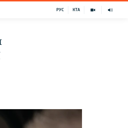
РУС
КТА
и
ї