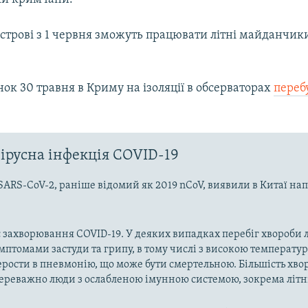
строві з 1 червня зможуть працювати літні майданчики
ок 30 травня в Криму на ізоляції в обсерваторах
переб
ірусна інфекція COVID-19
SARS-CoV-2, раніше відомий як 2019 nCoV, виявили в Китаї на
 захворювання COVID-19. У деяких випадках перебіг хвороби л
имптомами застуди та грипу, в тому числі з високою температу
рости в пневмонію, що може бути смертельною. Більшість хво
реважно люди з ослабленою імунною системою, зокрема літн