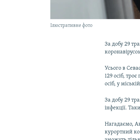
Ілюстративне фото
За добу 29 тр
коронавірусом
Усього в Сева
129 осіб, тро
осіб, у міські
За добу 29 т
інфекції. Так
Нагадаємо, А
курортний ко
зможуть тіль