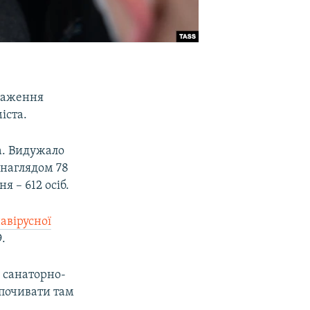
араження
іста.
а. Видужало
д наглядом 78
я – 612 осіб.
авірусної
.
у санаторно-
дпочивати там