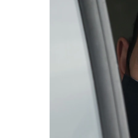
ВІДЕОУРОКИ «ELIFBE»
СВІДЧЕННЯ ОКУПАЦІЇ
УКРАЇНСЬКА ПРОБЛЕМА КРИМУ
ІНФОГРАФІКА