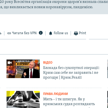
020 року Всесвітня організація охорони здоров'я визнала спала
, що викликається новим коронавірусом, пандемією.
ь
Читати без VPN
Follow us
Print
ВІДЕО
Блокада без сухопутної операції:
Крим сам себе не заправить і не
прогодує | Крим.Реалії
ПРАВА ЛЮДИНИ
Мить – і ти шпигун. Як у
кримських судах розглядають