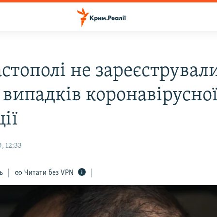
астополі не зареєструвал
 випадків коронавірусно
ії
, 12:33
ь
Читати без VPN