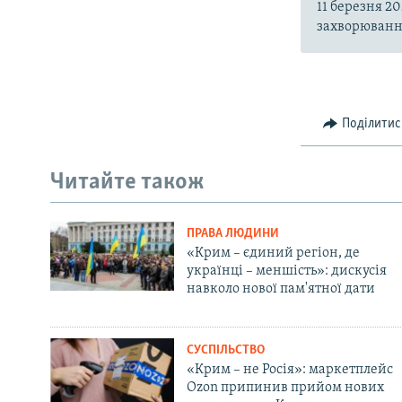
11 березня 2
захворювання
Поділитис
Читайте також
ПРАВА ЛЮДИНИ
«Крим – єдиний регіон, де
українці – меншість»: дискусія
навколо нової пам'ятної дати
СУСПІЛЬСТВО
«Крим – не Росія»: маркетплейс
Ozon припинив прийом нових