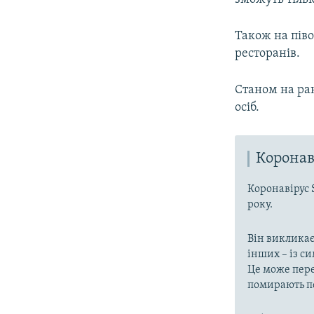
Також на піво
ресторанів.
Станом на ран
осіб.
Коронав
Коронавірус 
року.
Він викликає
інших – із с
Це може пере
помирають пе