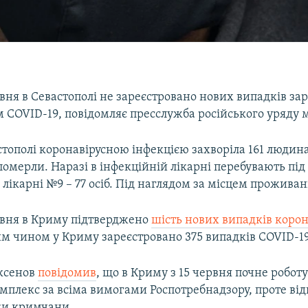
авня в Севастополі не зареєстровано нових випадків з
 COVID-19, повідомляє пресслужба російського уряду м
стополі коронавірусною інфекцією захворіла 161 людин
є померли. Наразі в інфекційній лікарні перебувають пі
й лікарні №9 – 77 осіб. Під наглядом за місцем проживанн
равня в Криму підтверджено
шість нових випадків корон
им чином у Криму зареєстровано 375 випадків COVID-19
ксенов
повідомив
, що в Криму з 15 червня почне робот
мплекс за всіма вимогами Роспотребнадзору, проте ві
ки кримчани.