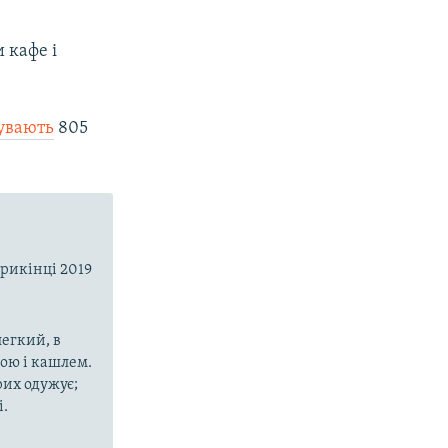
 кафе і
увають
805
прикінці 2019
егкий, в
рою і кашлем.
рих одужує;
і.