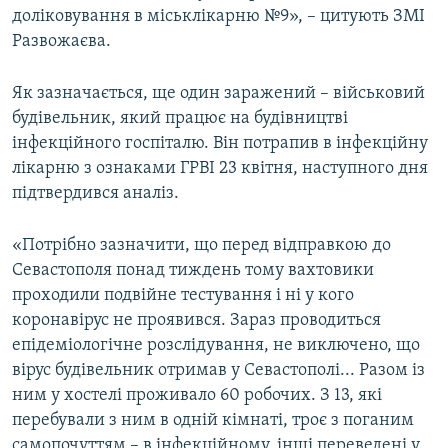
доліковування в міськлікарню №9», – цитують ЗМІ
Развожаєва.
Як зазначається, ще один заражений – військовий
будівельник, який працює на будівництві
інфекційного госпіталю. Він потрапив в інфекційну
лікарню з ознаками ГРВІ 23 квітня, наступного дня
підтвердився аналіз.
«Потрібно зазначити, що перед відправкою до
Севастополя понад тиждень тому вахтовики
проходили подвійне тестування і ні у кого
коронавірус не проявився. Зараз проводиться
епідеміологічне розслідування, не виключено, що
вірус будівельник отримав у Севастополі... Разом із
ним у хостелі проживало 60 робочих. З 13, які
перебували з ним в одній кімнаті, троє з поганим
самопочуттям – в інфекційному, інші переведені у