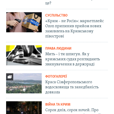
це?
СУСПІЛЬСТВО
«Крим – не Росія»: маркетплейс
Ozon припинив прийом нових
замовлень на Кримському
півострові
ПРАВА ЛЮДИНИ
Мить – і ти шпигун. Як у
кримських судах розглядають
звинувачення в держзраді
ФОТОГАЛЕРЕЇ
Краса Сімферопольського
водосховища та занедбаність
довкола
ВІЙНА ТА КРИМ
Сорок днів, сорок ночей. Про