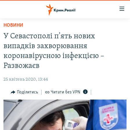
Доступність
посилання
Перейти
НОВИНИ
до
НОВИНИ
У Севастополі п'ять нових
основного
ВОДА.КРИМ
матеріалу
випадків захворювання
ВІДЕО ТА ФОТО
Перейти
коронавірусною інфекцією –
до
ПОЛІТИКА
Развожаєв
основної
БЛОГИ
навігації
25 квітень 2020, 13:44
Перейти
ПОГЛЯД
до
Поділитись
Читати без VPN
ІНТЕРВ'Ю
пошуку
ВСЕ ЗА ДЕНЬ
СПЕЦПРОЕКТИ
ЯК ОБІЙТИ БЛОКУВАННЯ
ДЕПОРТАЦІЯ