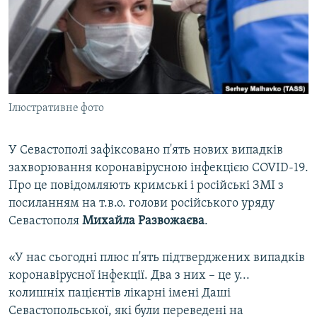
ВІДЕОУРОКИ «ELIFBE»
Русский
СВІДЧЕННЯ ОКУПАЦІЇ
Qırımtatar
УКРАЇНСЬКА ПРОБЛЕМА КРИМУ
ДОЛУЧАЙСЯ!
ІНФОГРАФІКА
Ілюстративне фото
У Севастополі зафіксовано п'ять нових випадків
Усі сайти RFE/RL
захворювання коронавірусною інфекцією COVID-19.
Про це повідомляють кримські і російські ЗМІ з
посиланням на т.в.о. голови російського уряду
Севастополя
Михайла Развожаєва
.
«У нас сьогодні плюс п'ять підтверджених випадків
коронавірусної інфекції. Два з них – це у...
колишніх пацієнтів лікарні імені Даші
Севастопольської, які були переведені на