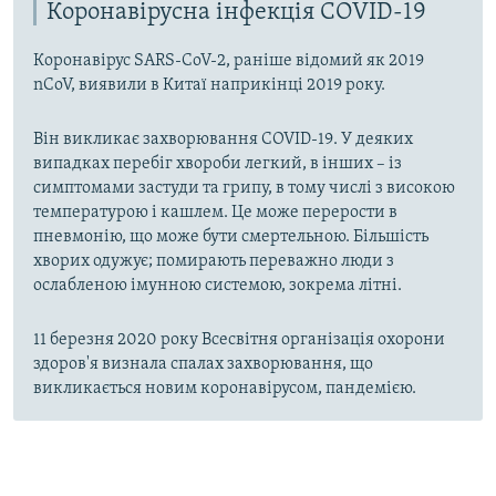
Коронавірусна інфекція COVID-19
Коронавірус SARS-CoV-2, раніше відомий як 2019
nCoV, виявили в Китаї наприкінці 2019 року.
Він викликає захворювання COVID-19. У деяких
випадках перебіг хвороби легкий, в інших – із
симптомами застуди та грипу, в тому числі з високою
температурою і кашлем. Це може перерости в
пневмонію, що може бути смертельною. Більшість
хворих одужує; помирають переважно люди з
ослабленою імунною системою, зокрема літні.
11 березня 2020 року Всесвітня організація охорони
здоров'я визнала спалах захворювання, що
викликається новим коронавірусом, пандемією.