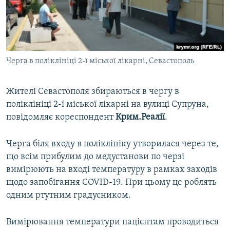
ВІДЕОУРОКИ «ELIFBE»
Русский
СВІДЧЕННЯ ОКУПАЦІЇ
Qırımtatar
УКРАЇНСЬКА ПРОБЛЕМА КРИМУ
Черга в поліклініці 2-ї міської лікарні, Севастополь
ДОЛУЧАЙСЯ!
ІНФОГРАФІКА
Жителі Севастополя збираються в чергу в
поліклініці 2-ї міської лікарні на вулиці Супруна,
Усі сайти RFE/RL
повідомляє кореспондент
Крим.Реалії
.
Черга біля входу в поліклініку утворилася через те,
що всім прибулим до медустанови по черзі
вимірюють на вході температуру в рамках заходів
щодо запобігання COVID-19. При цьому це роблять
одним ртутним градусником.
Вимірювання температури пацієнтам проводиться