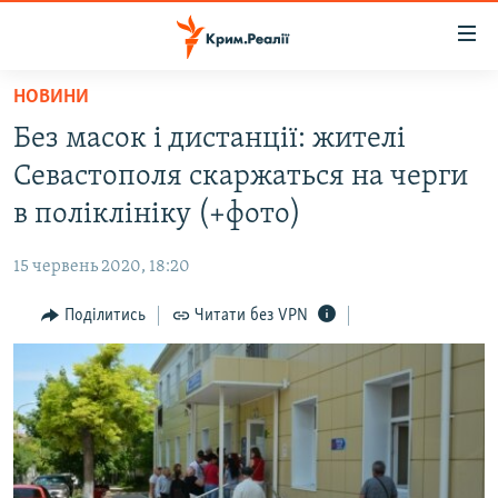
Доступність
посилання
Перейти
НОВИНИ
до
НОВИНИ
Без масок і дистанції: жителі
основного
ВОДА.КРИМ
матеріалу
Севастополя скаржаться на черги
ВІДЕО ТА ФОТО
Перейти
в поліклініку (+фото)
до
ПОЛІТИКА
основної
15 червень 2020, 18:20
БЛОГИ
навігації
Перейти
Поділитись
Читати без VPN
ПОГЛЯД
до
ІНТЕРВ'Ю
пошуку
ВСЕ ЗА ДЕНЬ
СПЕЦПРОЕКТИ
ЯК ОБІЙТИ БЛОКУВАННЯ
ДЕПОРТАЦІЯ