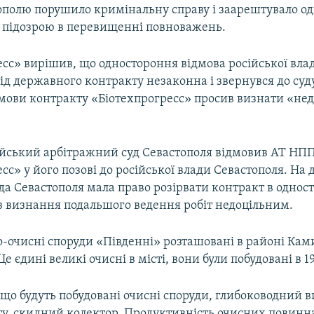
тополю порушило кримінальну справу і заарештувало од
 підозрою в перевищенні повноважень.
есс» вирішив, що одностороння відмова російської вла
ід державного контракту незаконна і звернувся до су
мови контракту «Біотехпрогресс» просив визнати «не
сійський арбітражний суд Севастополя відмовив АТ НП
сс» у його позові до російської влади Севастополя. На 
да Севастополя мала право розірвати контракт в одно
з визнання подальшого ведення робіт недоцільним.
о-очисні споруди «Південні» розташовані в районі Кам
е єдині великі очисні в місті, вони були побудовані в 19
що будуть побудовані очисні споруди, глибоководний в
ту, скидний колектор. Продуктивність очисних повинна