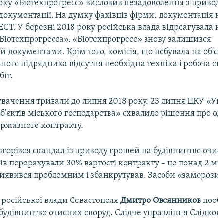
року «Біотехпрогресс» висловив незадоволення з приво
документації. На думку фахівців фірми, документація 
СТ. У березні 2018 року російська влада відреагувала 
Біотехпрогресса». «Біотехпрогресс» знову залишився
 документами. Крім того, комісія, що побувала на об'єк
ного підрядника відсутня необхідна техніка і робоча с
біт.
увачення тривали до липня 2018 року. 23 липня ЦКУ «У
об'єктів міського господарства» схвалило рішення про
ержавного контракту.
горівся скандал із приводу грошей на будівництво очи
ків перерахували 30% вартості контракту – це понад 2 
виявився проблемним і збанкрутував. Засоби «замороз
 російської влади Севастополя
Дмитро
Овсянников
пооб
будівництво очисних споруд. Слідче управління Слідко