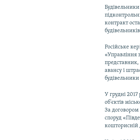
ВІДЕОУРОКИ «ELIFBE»
Будівельники
СВІДЧЕННЯ ОКУПАЦІЇ
підконтрольн
контракт ост
УКРАЇНСЬКА ПРОБЛЕМА КРИМУ
будівельників
ІНФОГРАФІКА
Російське кер
«Управління з
представник, 
авансу і штра
будівельники
У грудні 2017
об'єктів місь
За договором 
споруд «Півде
кошторисній д