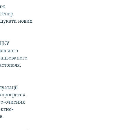
іж
 Тепер
 шукати нових
 ЦКУ
вів його
рацьованого
астополя,
луатації
хпрогресс».
йно-очисних
ектно-
в.