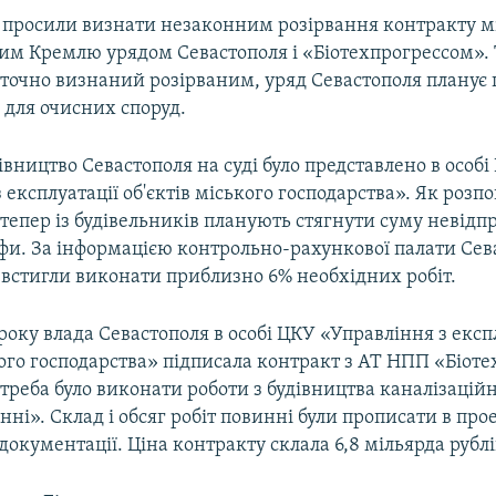
 просили визнати незаконним розірвання контракту м
им Кремлю урядом Севастополя і «Біотехпрогрессом».
аточно визнаний розірваним, уряд Севастополя планує
 для очисних споруд.
івництво Севастополя на суді було представлено в особі
 експлуатації об'єктів міського господарства». Як розпо
тепер із будівельників планують стягнути суму невідп
фи. За інформацією контрольно-рахункової палати Сев
 встигли виконати приблизно 6% необхідних робіт.
 року влада Севастополя в особі ЦКУ «Управління з експ
кого господарства» підписала контракт з АТ НПП «Біоте
треба було виконати роботи з будівництва каналізаці
нні». Склад і обсяг робіт повинні були прописати в про
окументації. Ціна контракту склала 6,8 мільярда рублі