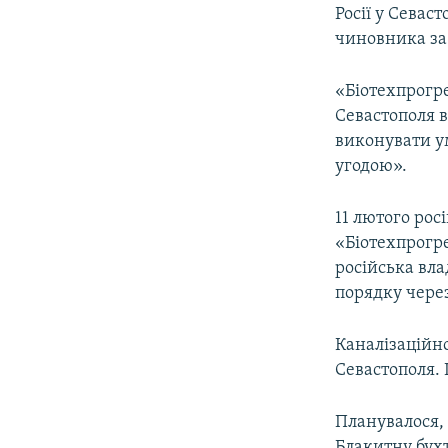
Росії у Севас
чиновника за
«Біотехпрогр
Севастополя в
виконувати у
угодою».
11 лютого ро
«Біотехпрогре
російська вла
порядку чере
Каналізаційн
Севастополя. Ц
Планувалося, 
Блакитну бух