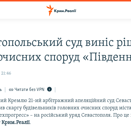
топольський суд виніс р
очисних споруд «Півден
 21:46
ь
Читати без VPN
ий Кремлю 21-ий арбітражний апеляційний суд Севаст
ив скаргу будівельників головних очисних споруд міст
хпрогресс» – на російський уряд Севастополя. Про це
т
Крим.Реалії
.