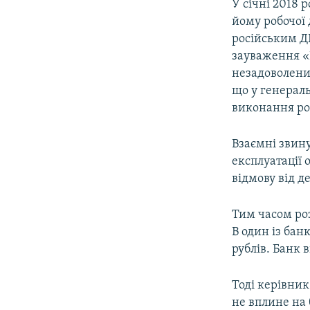
У січні 2018 
йому робочої 
російським ДЕ
зауваження «
незадоволений
що у генераль
виконання ро
Взаємні звин
експлуатації 
відмову від д
Тим часом роз
В один із бан
рублів. Банк 
Тоді керівник
не вплине на 