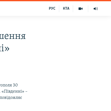
РУС
КТА
ішення
ні»
ополя 30
а «Південні» –
 повідомляє