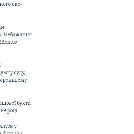
ного екс-
ди
ду. Небажання
дійсною
П
думку суду,
сторонньому
ишової бухти
69 році.
ипуск у
 бути 125