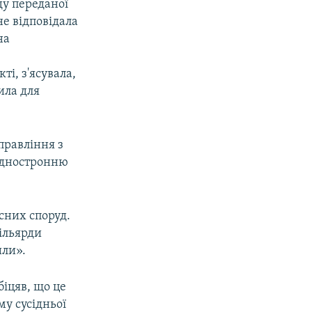
ду переданої
не відповідала
на
ті, з'ясувала,
ила для
правління з
 одностронню
сних споруд.
мільярди
или».
іцяв, що це
му сусідньої