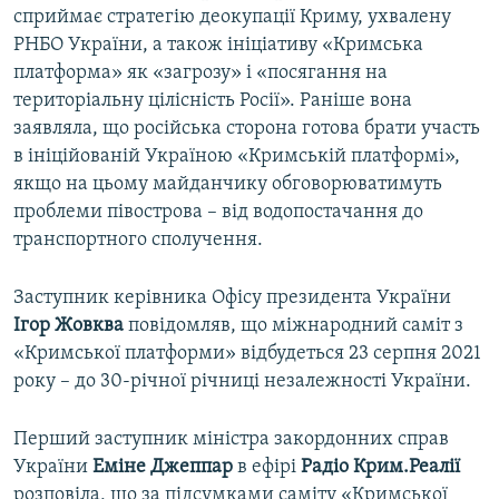
сприймає стратегію деокупації Криму, ухвалену
РНБО України, а також ініціативу «Кримська
платформа» як «загрозу» і «посягання на
територіальну цілісність Росії». Раніше вона
заявляла, що російська сторона готова брати участь
в ініційованій Україною «Кримській платформі»,
якщо на цьому майданчику обговорюватимуть
проблеми півострова – від водопостачання до
транспортного сполучення.
Заступник керівника Офісу президента України
Ігор Жовква
повідомляв, що міжнародний саміт з
«Кримської платформи» відбудеться 23 серпня 2021
року – до 30-річної річниці незалежності України.
Перший заступник міністра закордонних справ
України
Еміне Джеппар
в ефірі
Радіо Крим.Реалії
розповіла, що за підсумками саміту «Кримської