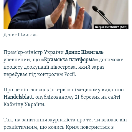
ВІДЕОУРОКИ «ELIFBE»
Русский
СВІДЧЕННЯ ОКУПАЦІЇ
Qırımtatar
УКРАЇНСЬКА ПРОБЛЕМА КРИМУ
Денис Шмигаль
ДОЛУЧАЙСЯ!
ІНФОГРАФІКА
Прем'єр-міністр України
Денис Шмигаль
упевнений, що
«Кримська платформа»
допоможе
Усі сайти RFE/RL
процесу деокупації півострова, який зараз
перебуває під контролем Росії.
Про це він сказав в інтерв'ю німецькому виданню
Handelsblatt
, опублікованому 21 березня на сайті
Кабміну України.
Так, на запитання журналіста про те, чи вважає він
реалістичним, що колись Крим повернеться в