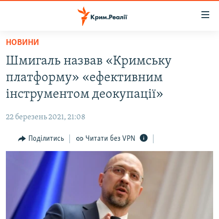
Доступність
посилання
Перейти
НОВИНИ
до
НОВИНИ
Шмигаль назвав «Кримську
основного
ВОДА.КРИМ
матеріалу
платформу» «ефективним
ВІДЕО ТА ФОТО
Перейти
інструментом деокупації»
до
ПОЛІТИКА
основної
22 березень 2021, 21:08
БЛОГИ
навігації
Перейти
Поділитись
Читати без VPN
ПОГЛЯД
до
ІНТЕРВ'Ю
пошуку
ВСЕ ЗА ДЕНЬ
СПЕЦПРОЕКТИ
ЯК ОБІЙТИ БЛОКУВАННЯ
ДЕПОРТАЦІЯ