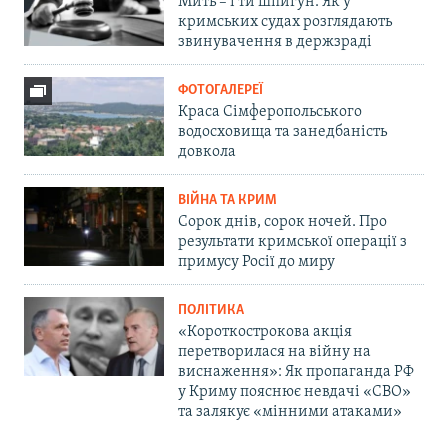
Мить – і ти шпигун. Як у
кримських судах розглядають
звинувачення в держзраді
ФОТОГАЛЕРЕЇ
Краса Сімферопольського
водосховища та занедбаність
довкола
ВІЙНА ТА КРИМ
Сорок днів, сорок ночей. Про
результати кримської операції з
примусу Росії до миру
ПОЛІТИКА
«Короткострокова акція
перетворилася на війну на
виснаження»: Як пропаганда РФ
у Криму пояснює невдачі «СВО»
та залякує «мінними атаками»