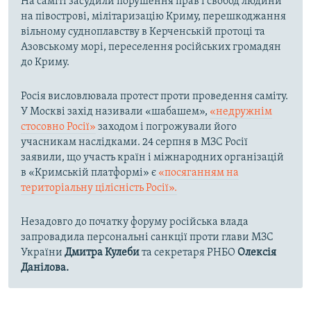
На саміті засудили порушення прав і свобод людини
на півострові, мілітаризацію Криму, перешкоджання
вільному судноплавству в Керченській протоці та
Азовському морі, переселення російських громадян
до Криму.
Росія висловлювала протест проти проведення саміту.
У Москві захід називали «шабашем»,
«недружнім
стосовно Росії»
заходом і погрожували його
учасникам наслідками. 24 серпня в МЗС Росії
заявили, що участь країн і міжнародних організацій
в «Кримській платформі» є
«посяганням на
територіальну цілісність Росії».
Незадовго до початку форуму російська влада
запровадила персональні санкції проти глави МЗС
України
Дмитра Кулеби
та секретаря РНБО
Олексія
Данілова.