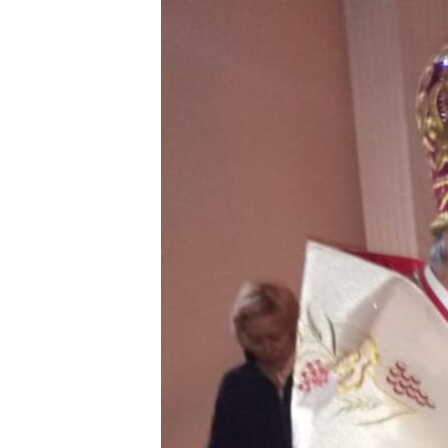
ВІДЕОУРОКИ «ELIFBE»
СВІДЧЕННЯ ОКУПАЦІЇ
УКРАЇНСЬКА ПРОБЛЕМА КРИМУ
ІНФОГРАФІКА