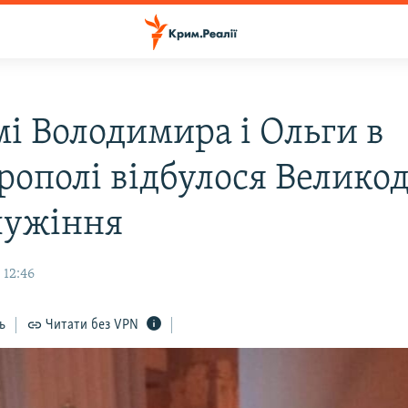
мі Володимира і Ольги в
рополі відбулося Велико
лужіння
 12:46
ь
Читати без VPN