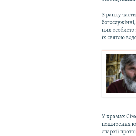
З ранку части
богослужінні,
них особисто 
їх святою вод
У храмах Сімф
поширення ко
єпархії прото