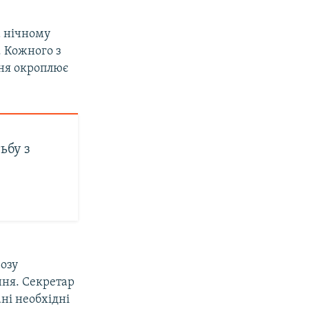
а нічному
. Кожного з
бня окроплює
ьбу з
розу
ння. Секретар
ні необхідні