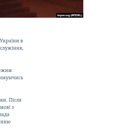
 України в
ослужіння,
режим
римуючись
ми. Після
мові з
лада
денню