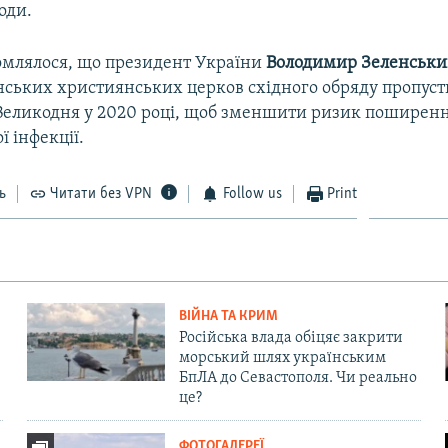
оди.
омлялося, що президент України
Володимир Зеленськ
їнських християнських церков східного обряду пропуст
Великодня у 2020 році, щоб зменшити ризик поширен
ї інфекції.
ь
Читати без VPN
Follow us
Print
ВІЙНА ТА КРИМ
Російська влада обіцяє закрити
морський шлях українським
БпЛА до Севастополя. Чи реально
це?
ФОТОГАЛЕРЕЇ