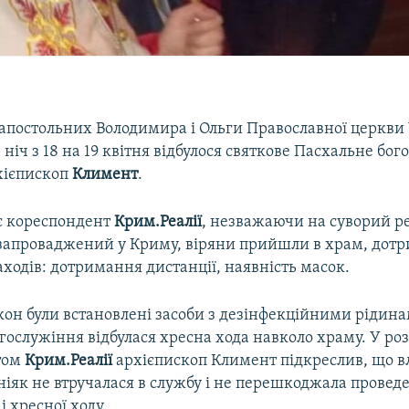
оапостольних Володимира і Ольги Православної церкви
 ніч з 18 на 19 квітня відбулося святкове Пасхальне бог
рхієпископ
Климент
.
є кореспондент
Крим.Реалії
, незважаючи на суворий 
, запроваджений у Криму, віряни прийшли в храм, дот
ходів: дотримання дистанції, наявність масок.
ікон були встановлені засоби з дезінфекційними рідина
гослужіння відбулася хресна хода навколо храму. У роз
том
Крим.Реалії
архієпископ Климент підкреслив, що в
ніяк не втручалася в службу і не перешкоджала прове
і хресної ходу.