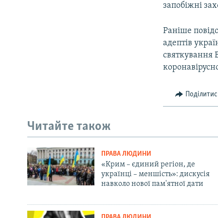
запобіжні зах
Раніше повід
адептів укра
святкування 
коронавірусно
Поділитис
Читайте також
ПРАВА ЛЮДИНИ
«Крим – єдиний регіон, де
українці – меншість»: дискусія
навколо нової пам'ятної дати
ПРАВА ЛЮДИНИ