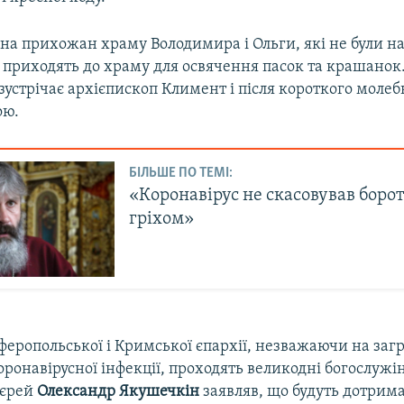
на прихожан храму Володимира і Ольги, які не були н
 приходять до храму для освячення пасок та крашанок
зустрічає архієпископ Климент і після короткого моле
ою.
БІЛЬШЕ ПО ТЕМІ:
«Коронавірус не скасовував борот
гріхом»
еропольської і Кримської єпархії, незважаючи на заг
ронавірусної інфекції, проходять великодні богослужі
ієрей
Олександр Якушечкін
заявляв, що будуть дотрима