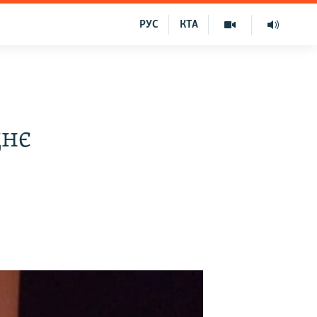
РУС
КТА
днє