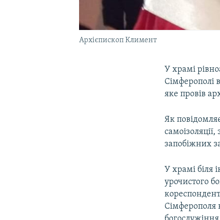
Архієпископ Климент
У храмі рівн
Сімферополі в
яке провів а
Як повідомля
самоізоляції
запобіжних за
У храмі біля 
урочистого бо
кореспонден
Сімферополя 
богослужіння 