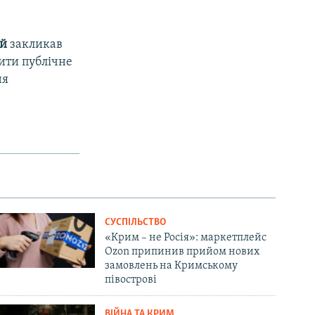
ий
закликав
ити публічне
ня
СУСПІЛЬСТВО
«Крим – не Росія»: маркетплейс
Ozon припинив прийом нових
замовлень на Кримському
півострові
ВІЙНА ТА КРИМ