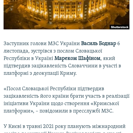
ВІДЕОУРОКИ «ELIFBE»
Русский
СВІДЧЕННЯ ОКУПАЦІЇ
Qırımtatar
УКРАЇНСЬКА ПРОБЛЕМА КРИМУ
ДОЛУЧАЙСЯ!
ІНФОГРАФІКА
Заступник голови МЗС України
Василь Боднар
6
листопада, зустрівся з послом Словацької
Республіки в Україні
Мареком Шафіном
, який
Усі сайти RFE/RL
підтвердив зацікавленість Словаччини в участі в
платформі з деокупації Криму.
«Посол Словацької Республіки підтвердив
зацікавленість його країни брати участь в реалізації
ініціативи України щодо створення «Кримської
платформи», – повідомили в пресслужбі МЗС.
У Києві в травні 2021 року планують міжнародний