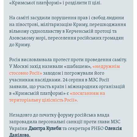
«Кримської платформі» і розділити її цілі.
На саміті засудили порушення прав і свобод людини
на півострові, мілітаризацію Криму, перешкоджання
вільному судноплавству в Керченській протоці та
Азовському морі, переселення російських громадян
до Криму.
Росія висловлювала протест проти проведення саміту.
У Москві захід називали «шабашем»,
«недружнім
стосовно Росії»
заходом і погрожували його
учасникам наслідками. 24 серпня в МЗС Росії
заявили, що участь країн і міжнародних організацій
в «Кримській платформі» є
«посяганням на
територіальну цілісність Росії».
Незадовго до початку форуму російська влада
запровадила персональні санкції проти глави МЗС
України
Дмитра Кулеби
та секретаря РНБО
Олексія
Данілова.