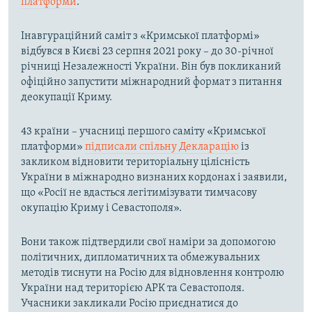
платформи
.
Інавгураційний саміт з «Кримської платформі»
відбувся в Києві 23 серпня 2021 року – до 30-річної
річниці Незалежності України. Він був покликаний
офіційно запустити міжнародний формат з питання
деокупації Криму.
43 країни – учасниці першого саміту «Кримської
платформи»
підписали спільну Декларацію
із
закликом відновити територіальну цілісність
України в міжнародно визнаних кордонах і заявили,
що «Росії не вдасться легітимізувати тимчасову
окупацію Криму і Севастополя».
Вони також підтвердили свої наміри за допомогою
політичних, дипломатичних та обмежувальних
методів тиснути на Росію для відновлення контролю
України над територією АРК та Севастополя.
Учасники закликали Росію приєднатися до