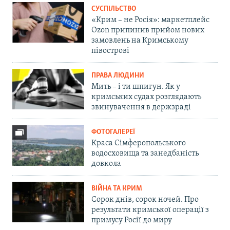
СУСПІЛЬСТВО
«Крим – не Росія»: маркетплейс
Ozon припинив прийом нових
замовлень на Кримському
півострові
ПРАВА ЛЮДИНИ
Мить – і ти шпигун. Як у
кримських судах розглядають
звинувачення в держзраді
ФОТОГАЛЕРЕЇ
Краса Сімферопольського
водосховища та занедбаність
довкола
ВІЙНА ТА КРИМ
Сорок днів, сорок ночей. Про
результати кримської операції з
примусу Росії до миру