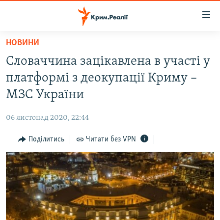
Доступність
посилання
Перейти
НОВИНИ
до
НОВИНИ
Словаччина зацікавлена в участі у
основного
ВОДА.КРИМ
матеріалу
платформі з деокупації Криму –
ВІДЕО ТА ФОТО
Перейти
МЗС України
до
ПОЛІТИКА
основної
06 листопад 2020, 22:44
БЛОГИ
навігації
Перейти
Поділитись
Читати без VPN
ПОГЛЯД
до
ІНТЕРВ'Ю
пошуку
ВСЕ ЗА ДЕНЬ
СПЕЦПРОЕКТИ
ЯК ОБІЙТИ БЛОКУВАННЯ
ДЕПОРТАЦІЯ