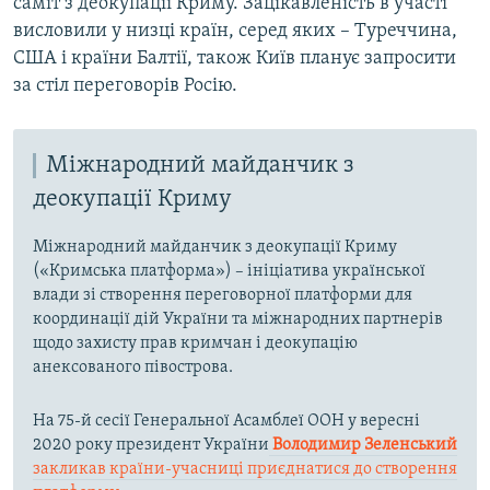
саміт з деокупації Криму. Зацікавленість в участі
висловили у низці країн, серед яких – Туреччина,
США і країни Балтії, також Київ планує запросити
за стіл переговорів Росію.
Міжнародний майданчик з
деокупації Криму
Міжнародний майданчик з деокупації Криму
(«Кримська платформа») – ініціатива української
влади зі створення переговорної платформи для
координації дій України та міжнародних партнерів
щодо захисту прав кримчан і деокупацію
анексованого півострова.
На 75-й сесії Генеральної Асамблеї ООН у вересні
2020 року президент України
Володимир Зеленський
закликав країни-учасниці приєднатися до створення