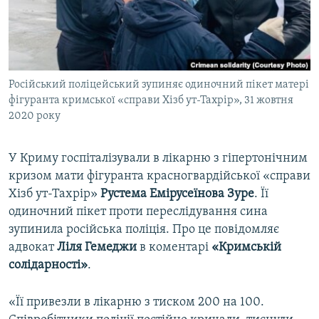
ВІДЕОУРОКИ «ELIFBE»
Русский
СВІДЧЕННЯ ОКУПАЦІЇ
Qırımtatar
УКРАЇНСЬКА ПРОБЛЕМА КРИМУ
Російський поліцейський зупиняє одиночний пікет матері
ДОЛУЧАЙСЯ!
ІНФОГРАФІКА
фігуранта кримської «справи Хізб ут-Тахрір», 31 жовтня
2020 року
Усі сайти RFE/RL
У Криму госпіталізували в лікарню з гіпертонічним
кризом мати фігуранта красногвардійської «справи
Хізб ут-Тахрір»
Рустема Емірусеїнова Зуре
. Її
одиночний пікет проти переслідування сина
зупинила російська поліція. Про це повідомляє
адвокат
Ліля Гемеджи
в коментарі
«Кримській
солідарності»
.
«Її привезли в лікарню з тиском 200 на 100.