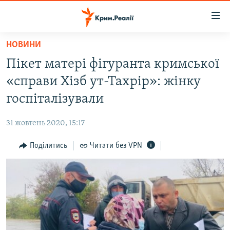
Доступність
посилання
Перейти
НОВИНИ
до
НОВИНИ
Пікет матері фігуранта кримської
основного
ВОДА.КРИМ
матеріалу
«справи Хізб ут-Тахрір»: жінку
ВІДЕО ТА ФОТО
Перейти
госпіталізували
до
ПОЛІТИКА
основної
31 жовтень 2020, 15:17
БЛОГИ
навігації
Перейти
Поділитись
Читати без VPN
ПОГЛЯД
до
ІНТЕРВ'Ю
пошуку
ВСЕ ЗА ДЕНЬ
СПЕЦПРОЕКТИ
ЯК ОБІЙТИ БЛОКУВАННЯ
ДЕПОРТАЦІЯ