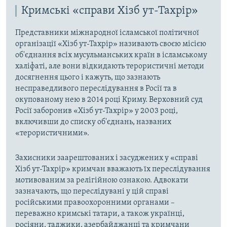
Кримські «справи Хізб ут-Тахрір»
Представники міжнародної ісламської політичної
організації «Хізб ут-Тахрір» називають своєю місією
об'єднання всіх мусульманських країн в ісламському
халіфаті, але вони відкидають терористичні методи
досягнення цього і кажуть, що зазнають
несправедливого переслідування в Росії та в
окупованому нею в 2014 році Криму. Верховний суд
Росії заборонив «Хізб ут-Тахрір» у 2003 році,
включивши до списку об'єднань, названих
«терористичними».
Захисники заарештованих і засуджених у «справі
Хізб ут-Тахрір» кримчан вважають їх переслідування
мотивованим за релігійною ознакою. Адвокати
зазначають, що переслідувані у цій справі
російськими правоохоронними органами –
переважно кримські татари, а також українці,
росіяни, таджики, азербайджанці та кримчани