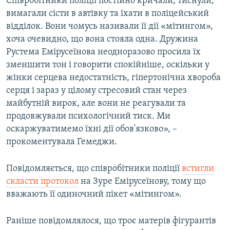
Співробітники поліції постійно кричали, тиснули,
вимагали сісти в автівку та їхати в поліцейський
відділок. Вони чомусь називали її дії «мітингом»,
хоча очевидно, що вона стояла одна. Дружина
Рустема Емірусеїнова неодноразово просила їх
зменшити тон і говорити спокійніше, оскільки у
жінки серцева недостатність, гіпертонічна хвороба
серця і зараз у цілому стресовий стан через
майбутній вирок, але вони не реагували та
продовжували психологічний тиск. Ми
оскаржуватимемо їхні дії обов'язково», –
прокоментувала Гемеджи.
Повідомляється, що співробітники поліції
встигли
скласти протокол
на Зуре Емірусеїнову, тому що
вважають її одиночний пікет «мітингом».
Раніше повідомлялося, що троє матерів фігурантів