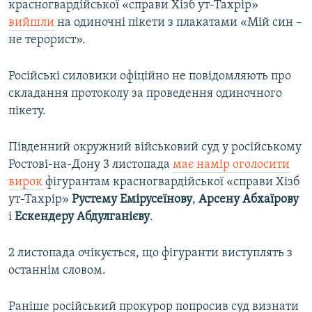
красногвардійської «справи Хізб ут-Тахрір»
вийшли
на одиночні пікети з плакатами «Мій син –
не терорист».
Російські силовики офіційно не повідомляють про
складання протоколу за проведення одиночного
пікету.
Південний окружний військовий суд у російському
Ростові-на-Дону 3 листопада
має намір оголосити
вирок
фігурантам красногвардійської «справи Хізб
ут-Тахрір»
Рустему Емірусеїнову
,
Арсену Абхаїрову
і
Ескендеру Абдулганієву
.
2 листопада очікується, що фігуранти виступлять з
останнім словом.
Раніше російський прокурор попросив суд визнати