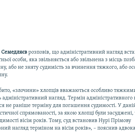
 Семедляєв
розповів, що адміністративний нагляд вст
ньої особи, яка звільняється або звільнена з місць позб
у, або не зняту судимість за вчинення тяжкого, або о
ину.
ібито, «злочини» хлопців вважаються особливо тяжкими
 адміністративний нагляд. Термін адміністративного 
я не раніше терміну для погашення судимості. У даній
стичної спрямованості, за якою хлопці були засуджені,
имості вісім років. Тому, суд встановив Нурі Прімову
ний нагляд терміном на вісім років», – пояснив адвока