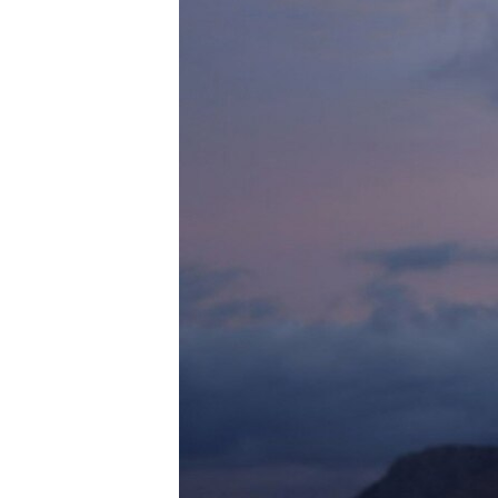
ВІДЕОУРОКИ «ELIFBE»
СВІДЧЕННЯ ОКУПАЦІЇ
УКРАЇНСЬКА ПРОБЛЕМА КРИМУ
ІНФОГРАФІКА