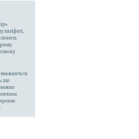
рір»
у халіфаті,
азнають
Криму.
 списку
 вважають їх
, що
еважно
кримчани
бороняє
.