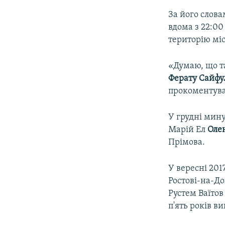
За його слов
вдома з 22:00
територію міст
«Думаю, що т
Ферату Сайфу
прокоментува
У грудні мину
Марій Ел
Оле
Прімова.
У вересні 20
Ростові-на-До
Рустем Ваїтов
п'ять років в