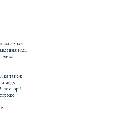
ановлюється
авлення волі,
собливо
, їм також
нагляду
 категорії
 термін
т.