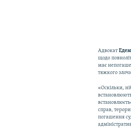
Адвокат
Едем
щодо повноліт
має непогашен
тяжкого злоч
«Оскільки, н
встановлюють
встановлюєтьс
справ, терори
погашення суд
адміністратив