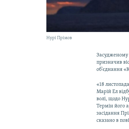
Нурі Прімов
Засудженому у
призначив віс
об'єднання «К
«18 листопада
Марій Ел відб
волі, щодо Ну
Термін його а
засідання Прі
сказано в пов