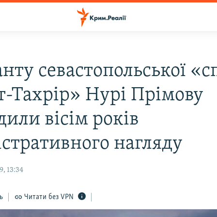
анту севастопольської «с
ут-Тахрір» Нурі Прімову
дили вісім років
істративного нагляду
, 13:34
ь
Читати без VPN