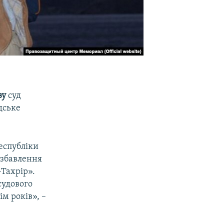
ву
суд
дське
еспубліки
озбавлення
-Тахрір».
судового
м років», –