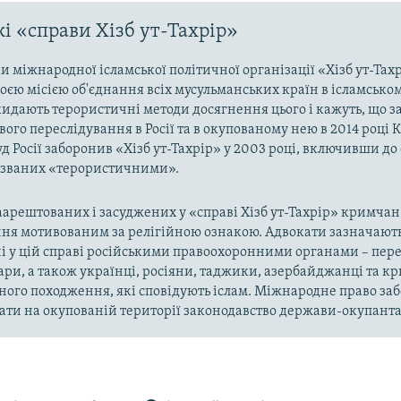
і «справи Хізб ут-Тахрір»
 міжнародної ісламської політичної організації «Хізб ут-Тах
оєю місією об'єднання всіх мусульманських країн в ісламськом
кидають терористичні методи досягнення цього і кажуть, що з
ого переслідування в Росії та в окупованому нею в 2014 році 
д Росії заборонив «Хізб ут-Тахрір» у 2003 році, включивши до
названих «терористичними».
арештованих і засуджених у «справі Хізб ут-Тахрір» кримчан
ня мотивованим за релігійною ознакою. Адвокати зазначають
і у цій справі російськими правоохоронними органами – пер
ари, а також українці, росіяни, таджики, азербайджанці та 
ного походження, які сповідують іслам. Міжнародне право за
ти на окупованій території законодавство держави-окупанта