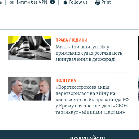
ь
Читати без VPN
Follow us
Print
ПРАВА ЛЮДИНИ
Мить – і ти шпигун. Як у
кримських судах розглядають
звинувачення в держзраді
ПОЛІТИКА
«Короткострокова акція
перетворилася на війну на
виснаження»: Як пропаганда РФ
у Криму пояснює невдачі «СВО»
та залякує «мінними атаками»