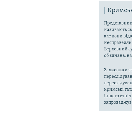
Кримськ
Представники
називають св
але вони від
несправедлив
Верховний су
об'єднань, 
Захисники за
переслідуван
переслідуван
кримські тат
іншого етніч
запроваджува