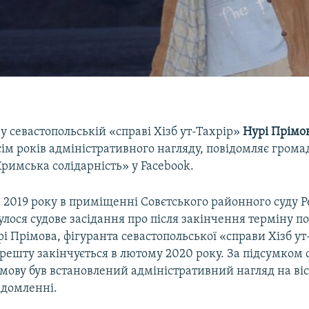
 севастопольській «справі Хізб ут-Тахрір»
Нурі Прімо
ім років адміністративного нагляду, повідомляє грома
римська солідарність» у Facebook.
 2019 року в приміщенні Совєтського районного суду Р
улося судове засідання про після закінчення терміну п
рі Прімова, фігуранта севастопольської «справи Хізб ут
решту закінчується в лютому 2020 року. За підсумком 
мову був встановлений адміністративний нагляд на вісі
ідомленні.