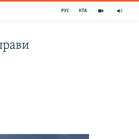
РУС
КТА
прави