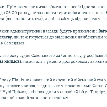
ами, Прімова чекає низка обмежень: необхідно завжди
 до 06:00 ранку, не залишати територію анексованого 
а (як встановить суд), двічі на місяць відзначатися в с
акож адміністративні нагляди будуть призначені і
Ваїт
ллаєву
, які теж готуються до звільнення найближчим ч
в Семедляєв.
лого року суддя Совєтського районного суду російської
на Якимова
відмовила в умовно-достроковому звільнен
17 року Північнокавказький окружний військовий суд у
ну оголосив вирок, згідно з яким севастопольці Ферат 
 і Нурі Прімов, які проходили у справі «Хізб ут-Тахрір»
иправної колонії загального режиму.