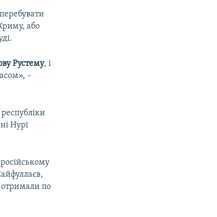
 перебувати
Криму, або
уді.
ову Рустему
, і
асом», –
 республіки
ні Нурі
 російському
Сайфуллаєв,
, отримали по