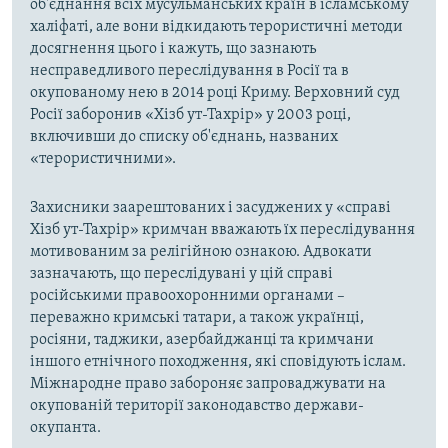
об'єднання всіх мусульманських країн в ісламському
халіфаті, але вони відкидають терористичні методи
досягнення цього і кажуть, що зазнають
несправедливого переслідування в Росії та в
окупованому нею в 2014 році Криму. Верховний суд
Росії заборонив «Хізб ут-Тахрір» у 2003 році,
включивши до списку об'єднань, названих
«терористичними».
Захисники заарештованих і засуджених у «справі
Хізб ут-Тахрір» кримчан вважають їх переслідування
мотивованим за релігійною ознакою. Адвокати
зазначають, що переслідувані у цій справі
російськими правоохоронними органами –
переважно кримські татари, а також українці,
росіяни, таджики, азербайджанці та кримчани
іншого етнічного походження, які сповідують іслам.
Міжнародне право забороняє запроваджувати на
окупованій території законодавство держави-
окупанта.