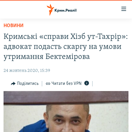
Доступність
посилання
Перейти
НОВИНИ
до
НОВИНИ
Кримські «справи Хізб ут-Тахрір»:
основного
ВОДА.КРИМ
матеріалу
адвокат подасть скаргу на умови
ВІДЕО ТА ФОТО
Перейти
утримання Бектемірова
до
ПОЛІТИКА
основної
24 жовтень 2020, 15:39
БЛОГИ
навігації
Перейти
Поділитись
Читати без VPN
ПОГЛЯД
до
ІНТЕРВ'Ю
пошуку
ВСЕ ЗА ДЕНЬ
СПЕЦПРОЕКТИ
ЯК ОБІЙТИ БЛОКУВАННЯ
ДЕПОРТАЦІЯ