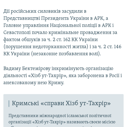
Дії російських силовиків засудили в
Представництві Президента України в АРК, а
Головне управління Національної поліції в АРК і
Севастополі почало кримінальне провадження за
фактом обшуків за ч. 2 ст. 162 КК України
(порушення недоторканності житла) і за ч. 2 ст. 146
КК України (незаконне позбавлення волі).
Вадиму Бектемірову інкримінують організацію
діяльності «Хізб ут-Тахрір», яка заборонена в Росії і
анексованому нею Криму.
Кримські «справи Хізб ут-Тахрір»
Представники міжнародної ісламської політичної
організації «Хізб ут-Тахрір» називають своєю місією