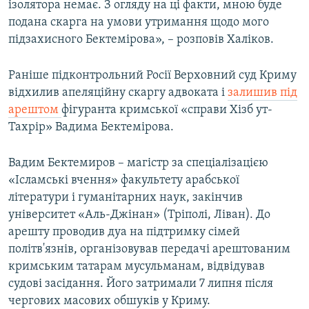
ізолятора немає. З огляду на ці факти, мною буде
подана скарга на умови утримання щодо мого
підзахисного Бектемірова», – розповів Халіков.
Раніше підконтрольний Росії Верховний суд Криму
відхилив апеляційну скаргу адвоката і
залишив під
арештом
фігуранта кримської «справи Хізб ут-
Тахрір» Вадима Бектемірова.
Вадим Бектемиров – магістр за спеціалізацією
«Ісламські вчення» факультету арабської
літератури і гуманітарних наук, закінчив
університет «Аль-Джінан» (Тріполі, Ліван). До
арешту проводив дуа на підтримку сімей
політв'язнів, організовував передачі арештованим
кримським татарам мусульманам, відвідував
судові засідання. Його затримали 7 липня після
чергових масових обшуків у Криму.