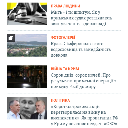
ПРАВА ЛЮДИНИ
Мить – і ти шпигун. Як у
кримських судах розглядають
звинувачення в держзраді
ФОТОГАЛЕРЕЇ
Краса Сімферопольського
водосховища та занедбаність
довкола
ВІЙНА ТА КРИМ
Сорок днів, сорок ночей. Про
результати кримської операції з
примусу Росії до миру
ПОЛІТИКА
«Короткострокова акція
перетворилася на війну на
виснаження»: Як пропаганда РФ
у Криму пояснює невдачі «СВО»