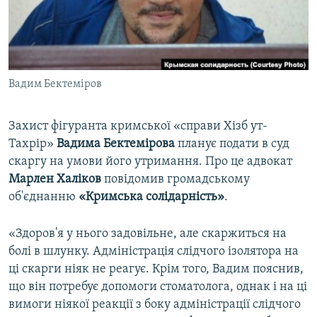
ВІДЕОУРОКИ «ELIFBE»
Русский
СВІДЧЕННЯ ОКУПАЦІЇ
Qırımtatar
УКРАЇНСЬКА ПРОБЛЕМА КРИМУ
Вадим Бектеміров
ДОЛУЧАЙСЯ!
ІНФОГРАФІКА
Захист фігуранта кримської «справи Хізб ут-
Тахрір»
Вадима Бектемірова
планує подати в суд
Усі сайти RFE/RL
скаргу на умови його утримання. Про це адвокат
Марлен Халіков
повідомив громадському
об'єднанню
«Кримська солідарність»
.
«Здоров'я у нього задовільне, але скаржиться на
болі в шлунку. Адміністрація слідчого ізолятора на
ці скарги ніяк не реагує. Крім того, Вадим пояснив,
що він потребує допомоги стоматолога, однак і на ці
вимоги ніякої реакції з боку адміністрації слідчого