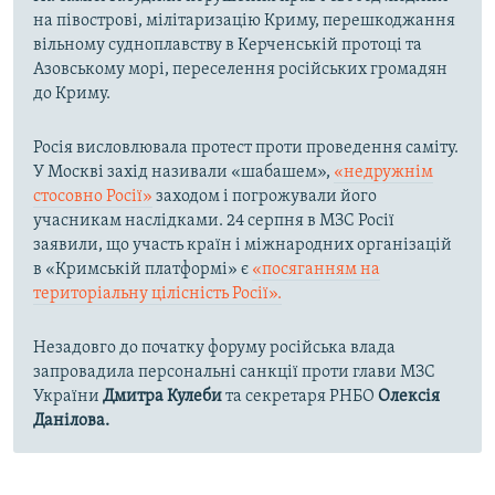
на півострові, мілітаризацію Криму, перешкоджання
вільному судноплавству в Керченській протоці та
Азовському морі, переселення російських громадян
до Криму.
Росія висловлювала протест проти проведення саміту.
У Москві захід називали «шабашем»,
«недружнім
стосовно Росії»
заходом і погрожували його
учасникам наслідками. 24 серпня в МЗС Росії
заявили, що участь країн і міжнародних організацій
в «Кримській платформі» є
«посяганням на
територіальну цілісність Росії».
Незадовго до початку форуму російська влада
запровадила персональні санкції проти глави МЗС
України
Дмитра Кулеби
та секретаря РНБО
Олексія
Данілова.