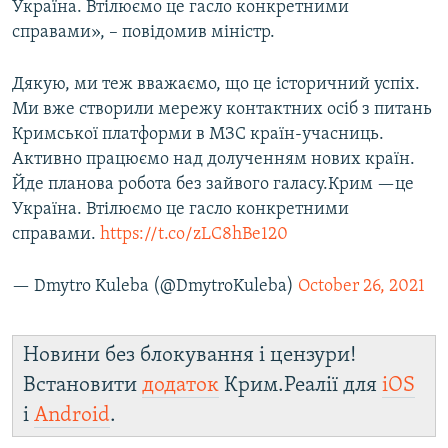
Україна. Втілюємо це гасло конкретними
справами», – повідомив міністр.
Дякую, ми теж вважаємо, що це історичний успіх.
Ми вже створили мережу контактних осіб з питань
Кримської платформи в МЗС країн-учасниць.
Активно працюємо над долученням нових країн.
Йде планова робота без зайвого галасу.Крим —це
Україна. Втілюємо це гасло конкретними
справами.
https://t.co/zLC8hBe120
— Dmytro Kuleba (@DmytroKuleba)
October 26, 2021
Новини без блокування і цензури!
Встановити
додаток
Крим.Реалії для
iOS
і
Android
.