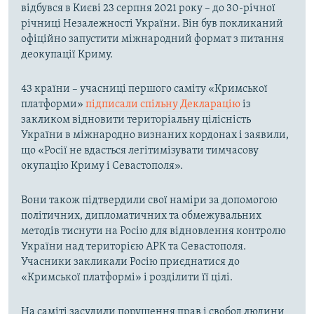
відбувся в Києві 23 серпня 2021 року – до 30-річної
річниці Незалежності України. Він був покликаний
офіційно запустити міжнародний формат з питання
деокупації Криму.
43 країни – учасниці першого саміту «Кримської
платформи»
підписали спільну Декларацію
із
закликом відновити територіальну цілісність
України в міжнародно визнаних кордонах і заявили,
що «Росії не вдасться легітимізувати тимчасову
окупацію Криму і Севастополя».
Вони також підтвердили свої наміри за допомогою
політичних, дипломатичних та обмежувальних
методів тиснути на Росію для відновлення контролю
України над територією АРК та Севастополя.
Учасники закликали Росію приєднатися до
«Кримської платформі» і розділити її цілі.
На саміті засудили порушення прав і свобод людини