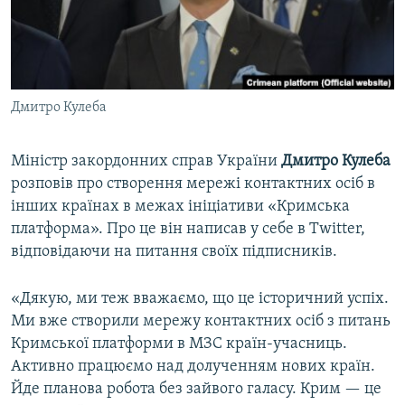
ВІДЕОУРОКИ «ELIFBE»
Русский
СВІДЧЕННЯ ОКУПАЦІЇ
Qırımtatar
УКРАЇНСЬКА ПРОБЛЕМА КРИМУ
Дмитро Кулеба
ДОЛУЧАЙСЯ!
ІНФОГРАФІКА
Міністр закордонних справ України
Дмитро Кулеба
розповів про створення мережі контактних осіб в
Усі сайти RFE/RL
інших країнах в межах ініціативи «Кримська
платформа». Про це він написав у себе в Twitter,
відповідаючи на питання своїх підписників.
«Дякую, ми теж вважаємо, що це історичний успіх.
Ми вже створили мережу контактних осіб з питань
Кримської платформи в МЗС країн-учасниць.
Активно працюємо над долученням нових країн.
Йде планова робота без зайвого галасу. Крим — це