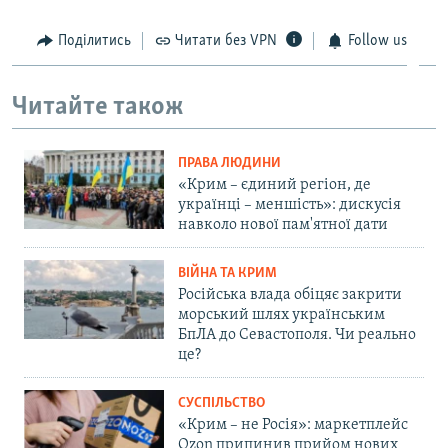
Поділитись
Читати без VPN
Follow us
Читайте також
ПРАВА ЛЮДИНИ
«Крим – єдиний регіон, де
українці – меншість»: дискусія
навколо нової пам'ятної дати
ВІЙНА ТА КРИМ
Російська влада обіцяє закрити
морський шлях українським
БпЛА до Севастополя. Чи реально
це?
СУСПІЛЬСТВО
«Крим – не Росія»: маркетплейс
Ozon припинив прийом нових