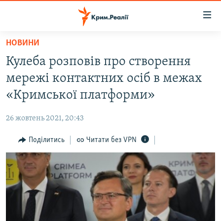
Доступність
посилання
Перейти
НОВИНИ
до
НОВИНИ
Кулеба розповів про створення
основного
ВОДА.КРИМ
матеріалу
мережі контактних осіб в межах
ВІДЕО ТА ФОТО
Перейти
«Кримської платформи»
до
ПОЛІТИКА
основної
26 жовтень 2021, 20:43
БЛОГИ
навігації
Перейти
Поділитись
Читати без VPN
ПОГЛЯД
до
ІНТЕРВ'Ю
пошуку
ВСЕ ЗА ДЕНЬ
СПЕЦПРОЕКТИ
ЯК ОБІЙТИ БЛОКУВАННЯ
ДЕПОРТАЦІЯ