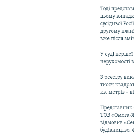
Тоді предста
цьому випадк
сусідньої Рос
другому плані
вже після змі
У суді першої
нерухомості в
З реєстру вик
тисяч квадрат
кв. метрів – 
Представник 
ТОВ «Омега-Ж
відмовив «Се
будівництво. 