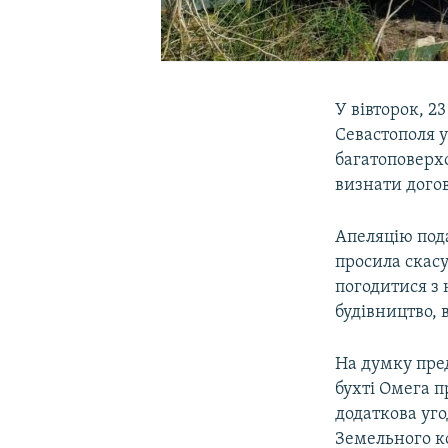
У вівторок, 2
Севастополя 
багатоповерхо
визнати дого
Апеляцію под
просила скасу
погодитися з
будівництво,
На думку пред
бухті Омега п
додаткова уго
Земельного к