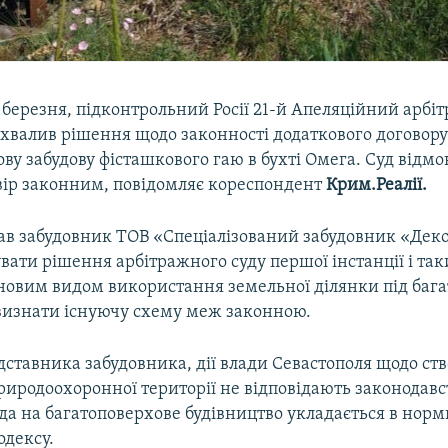
3 березня, підконтрольний Росії 21-й Апеляційний арбі
ухвалив рішення щодо законності додаткового договору
ву забудову фісташкового гаю в бухті Омега. Суд відмо
вір законним, повідомляє кореспондент
Крим.Реалії.
ав забудовник ТОВ «Спеціалізований забудовник «Дек
вати рішення арбітражного суду першої інстанції і т
 новим видом використання земельної ділянки під баг
 визнати існуючу схему меж законною.
ставника забудовника, дії влади Севастополя щодо ст
риродоохоронної території не відповідають законодавств
да на багатоповерхове будівництво укладається в нор
одексу.