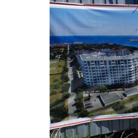
ВІДЕОУРОКИ «ELIFBE»
СВІДЧЕННЯ ОКУПАЦІЇ
УКРАЇНСЬКА ПРОБЛЕМА КРИМУ
ІНФОГРАФІКА