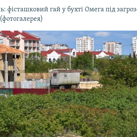
ь: фісташковий гай у бухті Омега під загро
(фотогалерея)