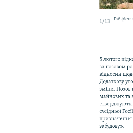
Гай фіста
1/13
5 лютого під
за позовом р
відносин щодо
Додаткову уг
зміни. Позов
майнових та 
стверджують,
сусідньої Рос
призначення 
забудову».