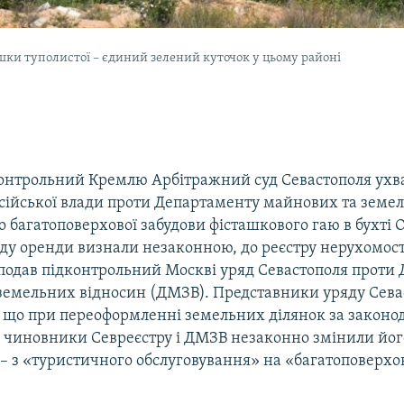
шки туполистої – єдиний зелений куточок у цьому районі
контрольний Кремлю Арбітражний суд Севастополя ухв
осійської влади проти Департаменту майнових та земе
 багатоповерхової забудови фісташкового гаю в бухті 
оду оренди визнали незаконною, до реєстру нерухомост
 подав підконтрольний Москві уряд Севастополя проти
земельних відносин (ДМЗВ). Представники уряду Сева
 що при переоформленні земельних ділянок за законо
ії чиновники Севреєстру і ДМЗВ незаконно змінили йог
– з «туристичного обслуговування» на «багатоповерхо