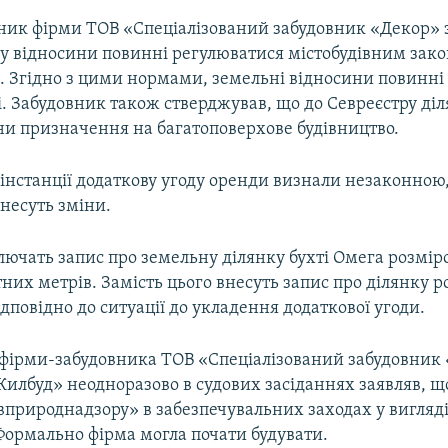
вник фірми ТОВ «Спеціалізований забудовник «Декор» 
у відносини повинні регулюватися містобудівним зак
ії. Згідно з цими нормами, земельні відносини повинні
. Забудовник також стверджував, що до Севреєстру ді
ни призначення на багатоповерхове будівництво.
 інстанції додаткову угоду оренди визнали незаконною,
несуть зміни.
лючать запис про земельну ділянку бухті Омега розмі
них метрів. Замість цього внесуть запис про ділянку р
відповідно до ситуації до укладення додаткової угоди.
фірми-забудовника ТОВ «Спеціалізований забудовник 
илбуд» неодноразово в судових засіданнях заявляв, що
вприроднадзору» в забезпечувальних заходах у вигляді
Формально фірма могла почати будувати.