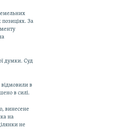
 земельних
 позиціях. За
аменту
на
ї думки. Суд
 відмовили в
шено в силі.
ю, винесене
ика на
ділянки не