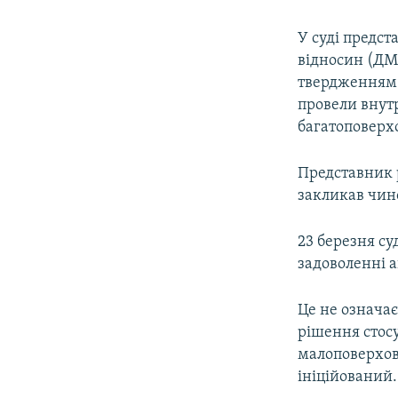
У суді предс
відносин (ДМЗ
твердженням 
провели внут
багатоповерх
Представник 
закликав чин
23 березня с
задоволенні а
Це не означає
рішення стосу
малоповерхов
ініційований.