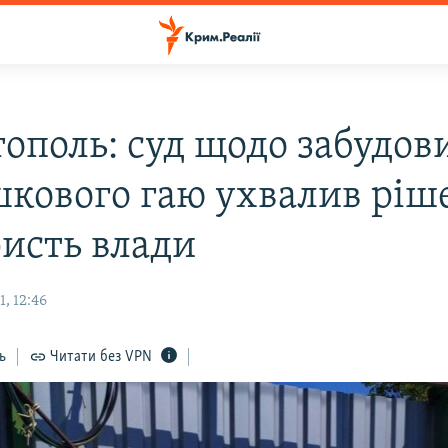
тополь: суд щодо забудов
шкового гаю ухвалив ріш
ристь влади
, 12:46
ь
Читати без VPN