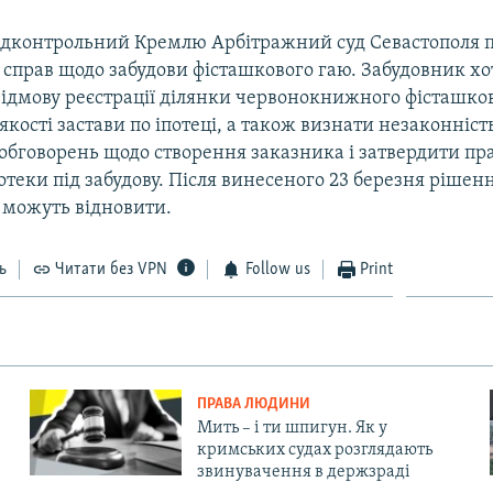
підконтрольний Кремлю Арбітражний суд Севастополя
 справ щодо забудови фісташкового гаю. Забудовник хо
ідмову реєстрації ділянки червонокнижного фісташков
 якості застави по іпотеці, а також визнати незаконніс
обговорень щодо створення заказника і затвердити пр
теки під забудову. Після винесеного 23 березня рішенн
можуть відновити.
ь
Читати без VPN
Follow us
Print
ПРАВА ЛЮДИНИ
Мить – і ти шпигун. Як у
кримських судах розглядають
звинувачення в держзраді