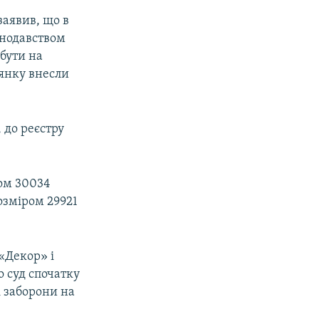
заявив, що в
онодавством
 бути на
лянку внесли
 до реєстру
ром 30034
озміром 29921
«Декор» і
 суд спочатку
 заборони на