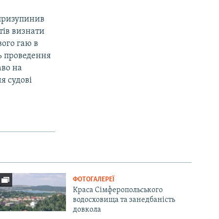
 призупинив
тів визнати
ого гаю в
ть проведення
аво на
я судові
ФОТОГАЛЕРЕЇ
Краса Сімферопольського
водосховища та занедбаність
довкола