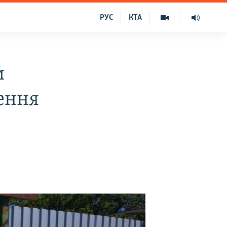
РУС
КТА
и
ення