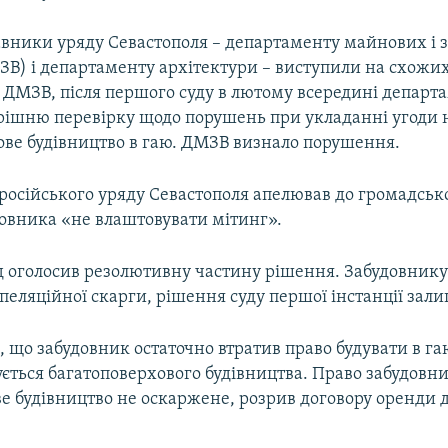
тавники уряду Севастополя – департаменту майнових і
В) і департаменту архітектури – виступили на схожих
ДМЗВ, після першого суду в лютому всередині департ
рішню перевірку щодо порушень при укладанні угоди 
ове будівництво в гаю. ДМЗВ визнало порушення.
російського уряду Севастополя апелював до громадсько
овника «не влаштовувати мітинг».
уд оголосив резолютивну частину рішення. Забудовнику
пеляційної скарги, рішення суду першої інстанції зали
, що забудовник остаточно втратив право будувати в га
ється багатоповерхового будівництва. Право забудовн
е будівництво не оскаржене, розрив договору оренди 