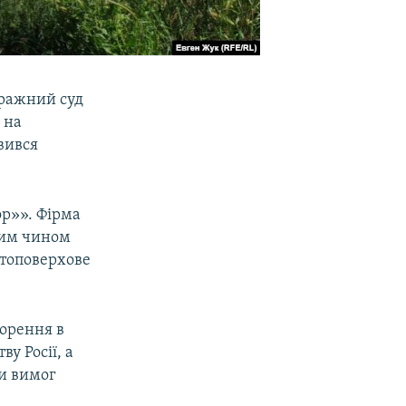
тражний суд
 на
вився
ор»». Фірма
аким чином
атоповерхове
ворення в
у Росії, а
ми вимог