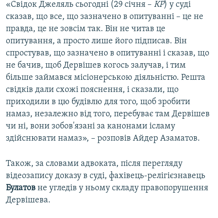
«Свідок Джеляль сьогодні (29 січня –
КР
) у суді
сказав, що все, що зазначено в опитуванні – це не
правда, це не зовсім так. Він не читав це
опитування, а просто лише його підписав. Він
спростував, що зазначено в опитуванні і сказав, що
не бачив, щоб Дервішев когось залучав, і тим
більше займався місіонерською діяльністю. Решта
свідків дали схожі пояснення, і сказали, що
приходили в цю будівлю для того, щоб зробити
намаз, незалежно від того, перебуває там Дервішев
чи ні, вони зобов'язані за канонами ісламу
здійснювати намаз», – розповів Айдер Азаматов.
Також, за словами адвоката, після перегляду
відеозапису доказу в суді, фахівець-релігієзнавець
Булатов
не угледів у ньому складу правопорушення
Дервішева.