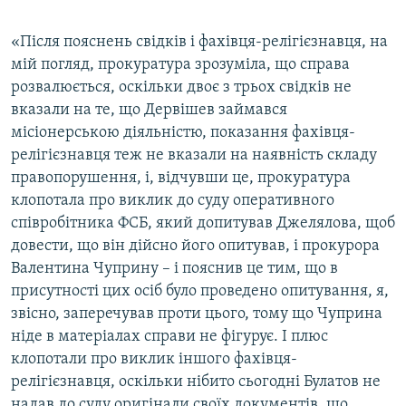
«Після пояснень свідків і фахівця-релігієзнавця, на
мій погляд, прокуратура зрозуміла, що справа
розвалюється, оскільки двоє з трьох свідків не
вказали на те, що Дервішев займався
місіонерською діяльністю, показання фахівця-
релігієзнавця теж не вказали на наявність складу
правопорушення, і, відчувши це, прокуратура
клопотала про виклик до суду оперативного
співробітника ФСБ, який допитував Джелялова, щоб
довести, що він дійсно його опитував, і прокурора
Валентина Чуприну – і пояснив це тим, що в
присутності цих осіб було проведено опитування, я,
звісно, заперечував проти цього, тому що Чуприна
ніде в матеріалах справи не фігурує. І плюс
клопотали про виклик іншого фахівця-
релігієзнавця, оскільки нібито сьогодні Булатов не
надав до суду оригінали своїх документів, що