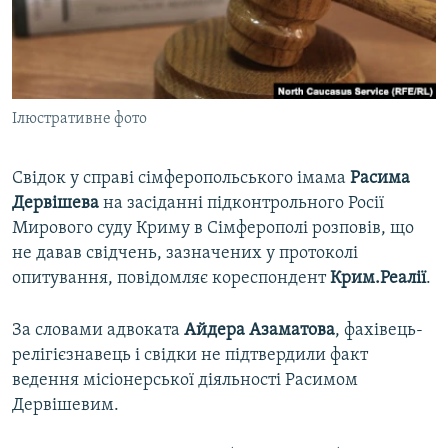
ВІДЕОУРОКИ «ELIFBE»
Русский
СВІДЧЕННЯ ОКУПАЦІЇ
Qırımtatar
УКРАЇНСЬКА ПРОБЛЕМА КРИМУ
Ілюстративне фото
ДОЛУЧАЙСЯ!
ІНФОГРАФІКА
Свідок у справі сімферопольського імама
Расима
Дервішева
на засіданні підконтрольного Росії
Усі сайти RFE/RL
Мирового суду Криму в Сімферополі розповів, що
не давав свідчень, зазначених у протоколі
опитування, повідомляє кореспондент
Крим.Реалії
.
За словами адвоката
Айдера Азаматова
, фахівець-
релігієзнавець і свідки не підтвердили факт
ведення місіонерської діяльності Расимом
Дервішевим.