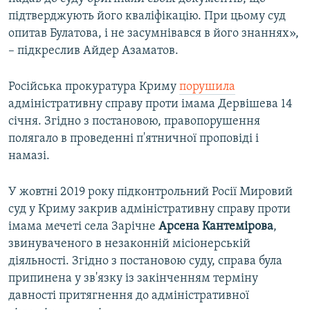
підтверджують його кваліфікацію. При цьому суд
опитав Булатова, і не засумнівався в його знаннях»,
– підкреслив Айдер Азаматов.
Російська прокуратура Криму
порушила
адміністративну справу проти імама Дервішева 14
січня. Згідно з постановою, правопорушення
полягало в проведенні п'ятничної проповіді і
намазі.
У жовтні 2019 року підконтрольний Росії Мировий
суд у Криму закрив адміністративну справу проти
імама мечеті села Зарічне
Арсена Кантемірова
,
звинуваченого в незаконній місіонерській
діяльності. Згідно з постановою суду, справа була
припинена у зв'язку із закінченням терміну
давності притягнення до адміністративної