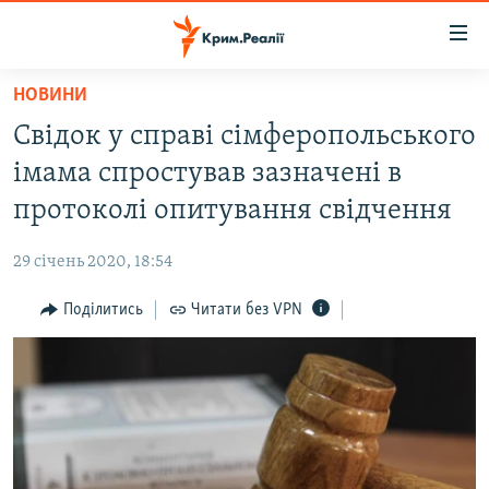
Доступність
посилання
Перейти
НОВИНИ
до
НОВИНИ
Свідок у справі сімферопольського
основного
ВОДА.КРИМ
матеріалу
імама спростував зазначені в
ВІДЕО ТА ФОТО
Перейти
протоколі опитування свідчення
до
ПОЛІТИКА
основної
29 січень 2020, 18:54
БЛОГИ
навігації
Перейти
Поділитись
Читати без VPN
ПОГЛЯД
до
ІНТЕРВ'Ю
пошуку
ВСЕ ЗА ДЕНЬ
СПЕЦПРОЕКТИ
ЯК ОБІЙТИ БЛОКУВАННЯ
ДЕПОРТАЦІЯ