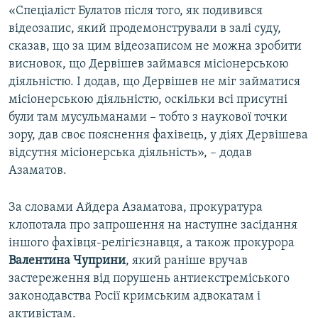
«Спеціаліст Булатов після того, як подивився
відеозапис, який продемонстрували в залі суду,
сказав, що за цим відеозаписом не можна зробити
висновок, що Дервішев займався місіонерською
діяльністю. І додав, що Дервішев не міг займатися
місіонерською діяльністю, оскільки всі присутні
були там мусульманами – тобто з наукової точки
зору, дав своє пояснення фахівець, у діях Дервішева
відсутня місіонерська діяльність», – додав
Азаматов.
За словами Айдера Азаматова, прокуратура
клопотала про запрошення на наступне засідання
іншого фахівця-релігієзнавця, а також прокурора
Валентина Чуприни
, який раніше вручав
застереження від порушень антиекстреміського
законодавства Росії кримським адвокатам і
активістам.