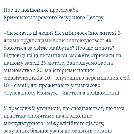
ВІДЕОУРОКИ «ELIFBE»
Про це повідомляє пресслужба
Русский
СВІДЧЕННЯ ОКУПАЦІЇ
Кримськотатарського Ресурсного Центру.
Qırımtatar
УКРАЇНСЬКА ПРОБЛЕМА КРИМУ
«Як живуть ці люди? Як змінилося їхнє життя? З
ДОЛУЧАЙСЯ!
ІНФОГРАФІКА
якими труднощами вони зіштовхуються? Як
борються за світле майбутнє? Про що мріють?
Відповіді на ці питання ви зможете отримати на
нашому заході 26 лютого. Запрошуємо вас на
Усі сайти RFE/RL
знайомство з 20-ма історіями наших
співвітчизників: 10 – внутрішньо переміщених осіб,
10 – сімей, які проживають у тимчасово
окупованому Криму», – йдеться в повідомленні.
У пресслужбі уточнили, що сподіваються, що така
практика сприятиме налагодженню
міжкультурного і міжрелігійного діалогу,
залучення більшої уваги державних органів