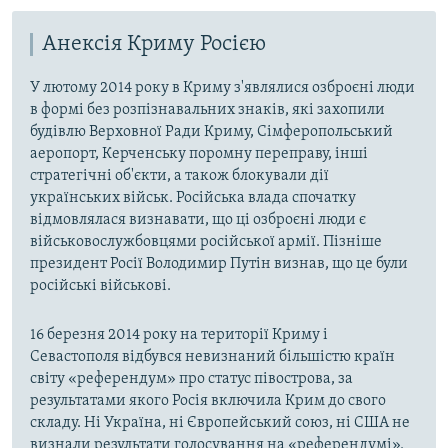
Анексія Криму Росією
У лютому 2014 року в Криму з'являлися озброєні люди
в формі без розпізнавальних знаків, які захопили
будівлю Верховної Ради Криму, Сімферопольський
аеропорт, Керченську поромну переправу, інші
стратегічні об'єкти, а також блокували дії
українських військ. Російська влада спочатку
відмовлялася визнавати, що ці озброєні люди є
військовослужбовцями російської армії. Пізніше
президент Росії Володимир Путін визнав, що це були
російські військові.
16 березня 2014 року на території Криму і
Севастополя відбувся невизнаний більшістю країн
світу «референдум» про статус півострова, за
результатами якого Росія включила Крим до свого
складу. Ні Україна, ні Європейський союз, ні США не
визнали результати голосування на «референдумі».