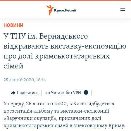
Доступність
посилання
Перейти
НОВИНИ
до
НОВИНИ
У ТНУ ім. Вернадського
основного
ВОДА.КРИМ
матеріалу
відкривають виставку-експозицію
ВІДЕО ТА ФОТО
Перейти
про долі кримськотатарських
до
ПОЛІТИКА
сімей
основної
БЛОГИ
навігації
25 лютий 2020, 18:14
Перейти
ПОГЛЯД
до
Поділитись
Читати без VPN
ІНТЕРВ'Ю
пошуку
У середу, 26 лютого о 15:00, в Києві відбудеться
ВСЕ ЗА ДЕНЬ
презентація альбому та виставки-експозиції
СПЕЦПРОЕКТИ
«Заручники окупації», присвячених долі
кримськотатарських сімей в анексованому Криму.
ЯК ОБІЙТИ БЛОКУВАННЯ
ДЕПОРТАЦІЯ