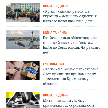
ПРАВА ЛЮДИНИ
«Крим – єдиний регіон, де
українці – меншість»: дискусія
навколо нової пам'ятної дати
ВІЙНА ТА КРИМ
Російська влада обіцяє закрити
морський шлях українським
БпЛА до Севастополя. Чи реально
це?
СУСПІЛЬСТВО
«Крим – не Росія»: маркетплейс
Ozon припинив прийом нових
замовлень на Кримському
півострові
ПРАВА ЛЮДИНИ
Мить – і ти шпигун. Як у
кримських судах розглядають