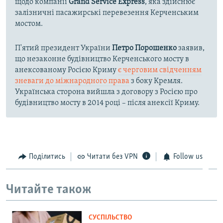
щодо компанії
Grand Service Express
, яка здійснює
залізничні пасажирські перевезення Керченським
мостом.
П'ятий президент України
Петро Порошенко
заявив,
що незаконне будівництво Керченського мосту в
анексованому Росією Криму
є черговим свідченням
зневаги до міжнародного права
з боку Кремля.
Українська сторона вийшла з договору з Росією про
будівництво мосту в 2014 році – після анексії Криму.
Поділитись
Читати без VPN
Follow us
Читайте також
СУСПІЛЬСТВО