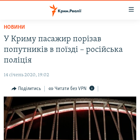
Доступність
посилання
Перейти
НОВИНИ
до
НОВИНИ
У Криму пасажир порізав
основного
ВОДА.КРИМ
матеріалу
попутників в поїзді – російська
ВІДЕО ТА ФОТО
Перейти
поліція
до
ПОЛІТИКА
основної
14 січень 2020, 19:02
БЛОГИ
навігації
Перейти
Поділитись
Читати без VPN
ПОГЛЯД
до
ІНТЕРВ'Ю
пошуку
ВСЕ ЗА ДЕНЬ
СПЕЦПРОЕКТИ
ЯК ОБІЙТИ БЛОКУВАННЯ
ДЕПОРТАЦІЯ