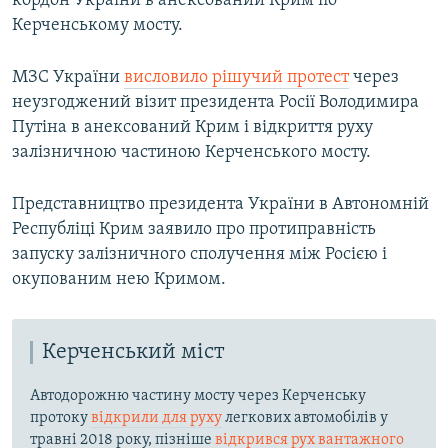
кордон України в анексований Крим по
Керченському мосту.
МЗС України
висловило рішучий протест
через
неузгоджений візит президента Росії Володимира
Путіна в анексований Крим і відкриття руху
залізничною частиною Керченського мосту.
Представництво президента України в Автономній
Республіці Крим заявило про протиправність
запуску залізничного сполучення між Росією і
окупованим нею Кримом.
Керченський міст
Автодорожню частину мосту через Керченську
протоку
відкрили для руху
легкових автомобілів у
травні 2018 року, пізніше
відкрився рух вантажного