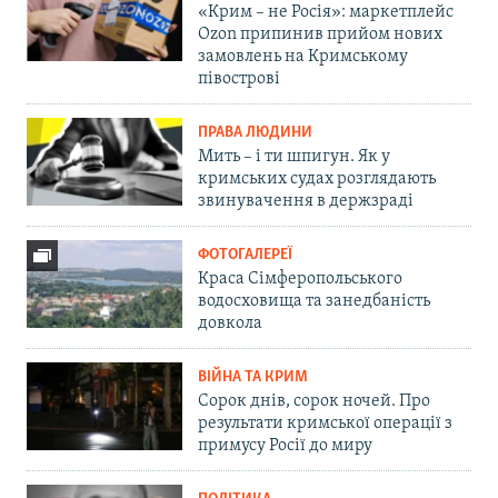
«Крим – не Росія»: маркетплейс
Ozon припинив прийом нових
замовлень на Кримському
півострові
ПРАВА ЛЮДИНИ
Мить – і ти шпигун. Як у
кримських судах розглядають
звинувачення в держзраді
ФОТОГАЛЕРЕЇ
Краса Сімферопольського
водосховища та занедбаність
довкола
ВІЙНА ТА КРИМ
Сорок днів, сорок ночей. Про
результати кримської операції з
примусу Росії до миру