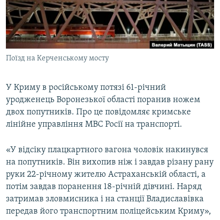
ВІДЕОУРОКИ «ELIFBE»
Русский
СВІДЧЕННЯ ОКУПАЦІЇ
Qırımtatar
УКРАЇНСЬКА ПРОБЛЕМА КРИМУ
Поїзд на Керченському мосту
ДОЛУЧАЙСЯ!
ІНФОГРАФІКА
У Криму в російському потязі 61-річний
уродженець Воронезької області поранив ножем
Усі сайти RFE/RL
двох попутників. Про це повідомляє кримське
лінійне управління МВС Росії на транспорті.
«У відсіку плацкартного вагона чоловік накинувся
на попутників. Він вихопив ніж і завдав різану рану
руки 22-річному жителю Астраханській області, а
потім завдав поранення 18-річній дівчині. Наряд
затримав зловмисника і на станції Владиславівка
передав його транспортним поліцейським Криму»,