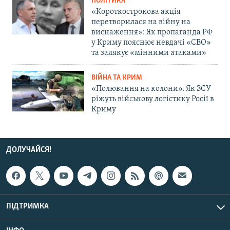
ПОЛІТИКА
«Короткострокова акція
перетворилася на війну на
виснаження»: Як пропаганда РФ
у Криму пояснює невдачі «СВО»
та залякує «мінними атаками»
ВІЙНА ТА КРИМ
«Полювання на колони». Як ЗСУ
ріжуть військову логістику Росії в
Криму
ДОЛУЧАЙСЯ!
ПІДТРИМКА