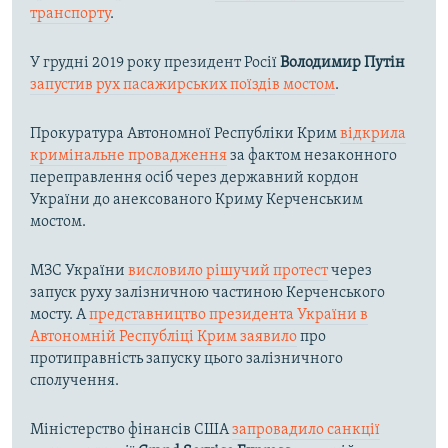
транспорту
.
У грудні 2019 року президент Росії
Володимир Путін
запустив рух пасажирських поїздів мостом
.
Прокуратура Автономної Республіки Крим
відкрила
кримінальне провадження
за фактом незаконного
переправлення осіб через державний кордон
України до анексованого Криму Керченським
мостом.
МЗС України
висловило рішучий протест
через
запуск руху залізничною частиною Керченського
мосту. А
представництво президента України в
Автономній Республіці Крим заявило
про
протиправність запуску цього залізничного
сполучення.
Міністерство фінансів США
запровадило санкції