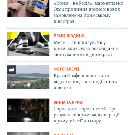
«Крим – не Росія»: маркетплейс
Ozon припинив прийом нових
замовлень на Кримському
півострові
ПРАВА ЛЮДИНИ
Мить – і ти шпигун. Як у
кримських судах розглядають
звинувачення в держзраді
ФОТОГАЛЕРЕЇ
Краса Сімферопольського
водосховища та занедбаність
довкола
ВІЙНА ТА КРИМ
Сорок днів, сорок ночей. Про
результати кримської операції з
примусу Росії до миру