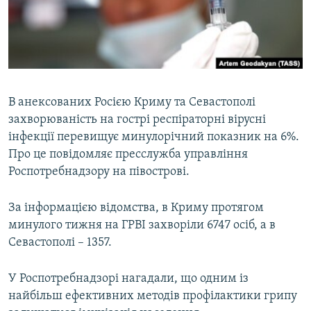
ВІДЕОУРОКИ «ELIFBE»
Русский
СВІДЧЕННЯ ОКУПАЦІЇ
Qırımtatar
УКРАЇНСЬКА ПРОБЛЕМА КРИМУ
ДОЛУЧАЙСЯ!
ІНФОГРАФІКА
В анексованих Росією Криму та Севастополі
захворюваність на гострі респіраторні вірусні
інфекції перевищує минулорічний показник на 6%.
Усі сайти RFE/RL
Про це повідомляє пресслужба управління
Роспотребнадзору на півострові.
За інформацією відомства, в Криму протягом
минулого тижня на ГРВІ захворіли 6747 осіб, а в
Севастополі – 1357.
У Роспотребнадзорі нагадали, що одним із
найбільш ефективних методів профілактики грипу