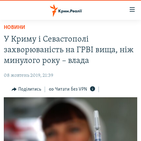
Доступність
посилання
Перейти
НОВИНИ
до
НОВИНИ
У Криму і Севастополі
основного
ВОДА.КРИМ
матеріалу
захворюваність на ГРВІ вища, ніж
ВІДЕО ТА ФОТО
Перейти
минулого року – влада
до
ПОЛІТИКА
основної
08 жовтень 2019, 21:39
БЛОГИ
навігації
Перейти
Поділитись
Читати без VPN
ПОГЛЯД
до
ІНТЕРВ'Ю
пошуку
ВСЕ ЗА ДЕНЬ
СПЕЦПРОЕКТИ
ЯК ОБІЙТИ БЛОКУВАННЯ
ДЕПОРТАЦІЯ