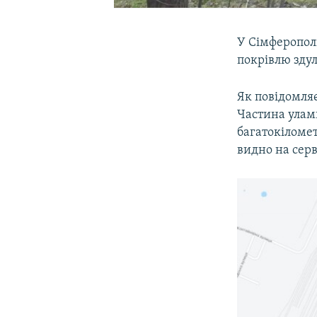
У Сімферополі
покрівлю здул
Як повідомля
Частина уламк
багатокіломет
видно на серв