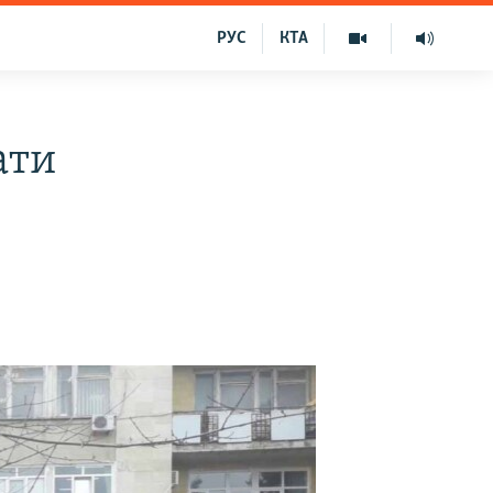
РУС
КТА
ати