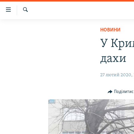
Доступність
посилання
Шукати
Перейти
НОВИНИ
НОВИНИ
до
ВОДА.КРИМ
основного
У Кри
матеріалу
ВІДЕО ТА ФОТО
Перейти
дахи
ПОЛІТИКА
до
основної
БЛОГИ
27 лютий 2020, 
навігації
ПОГЛЯД
Перейти
до
ІНТЕРВ'Ю
Поділитис
пошуку
ВСЕ ЗА ДЕНЬ
СПЕЦПРОЕКТИ
ЯК ОБІЙТИ БЛОКУВАННЯ
ДЕПОРТАЦІЯ