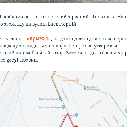
 повідомляють про черговий зірваний вітром дах. На 
о зі складу на вулиці Елеваторній.
є телеканал
«Крым24
», на даній ділянці частково пере
ів даху знаходиться на дорозі. Через це утворився
ровий автомобільний затор. Затори на дорозі в цьому 
ісі googl-пробки.