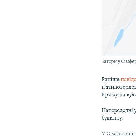
Затори у Сімфер
Раніше
повід
п'ятиповерхов
Криму на вули
Напередодні у
будинку.
У Сімферопол