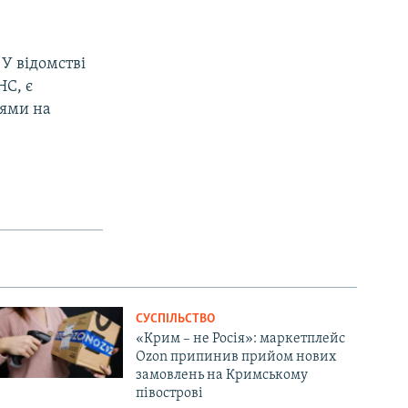
У відомстві
НС, є
іями на
СУСПІЛЬСТВО
«Крим – не Росія»: маркетплейс
Ozon припинив прийом нових
замовлень на Кримському
півострові