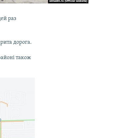
цей раз
крита дорога.
районі також