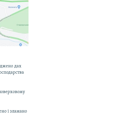
оджено дах
господарства
поверховому
ено і зламано