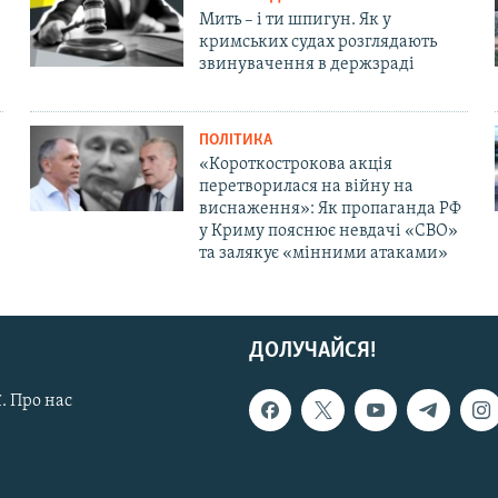
Мить – і ти шпигун. Як у
кримських судах розглядають
звинувачення в держзраді
ПОЛІТИКА
«Короткострокова акція
перетворилася на війну на
виснаження»: Як пропаганда РФ
у Криму пояснює невдачі «СВО»
та залякує «мінними атаками»
ДОЛУЧАЙСЯ!
. Про нас