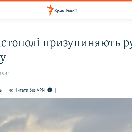
астополі призупиняють р
у
16:44
ь
Читати без VPN