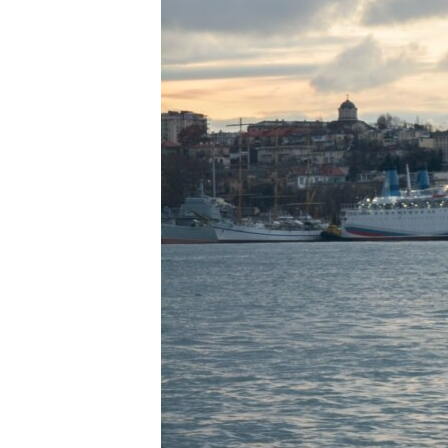
ВІДЕОУРОКИ «ELIFBE»
СВІДЧЕННЯ ОКУПАЦІЇ
УКРАЇНСЬКА ПРОБЛЕМА КРИМУ
ІНФОГРАФІКА