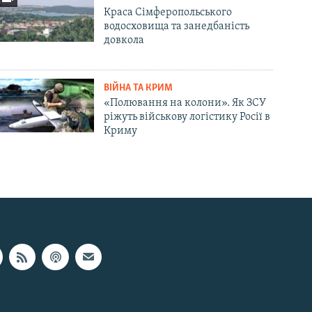
Краса Сімферопольського
водосховища та занедбаність
довкола
ВІЙНА ТА КРИМ
«Полювання на колони». Як ЗСУ
ріжуть військову логістику Росії в
Криму