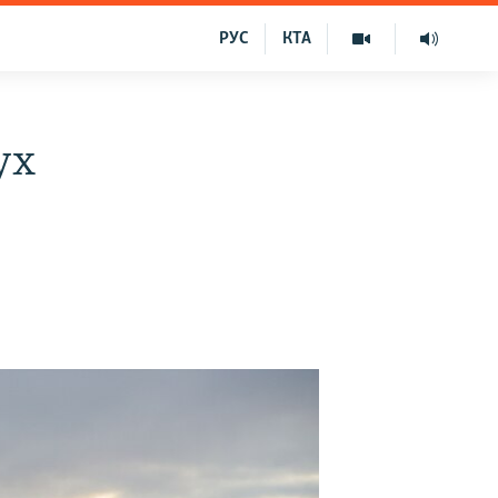
РУС
КТА
ух