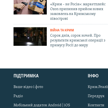
«Крим – не Росія»: маркетплейс
Ozon припинив прийом нових
замовлень на Кримському
півострові
ВІЙНА ТА КРИМ
Сорок днів, сорок ночей. Про
результати кримської операції з
примусу Росії до миру
Русский
ПІДТРИМКА
ІНФО
Qırımtatar
Ваше відео і фото
Крим.Реалії
ДОЛУЧАЙСЯ!
Радіо
Передрук
Мобільний додаток Android | iOS
Контакти