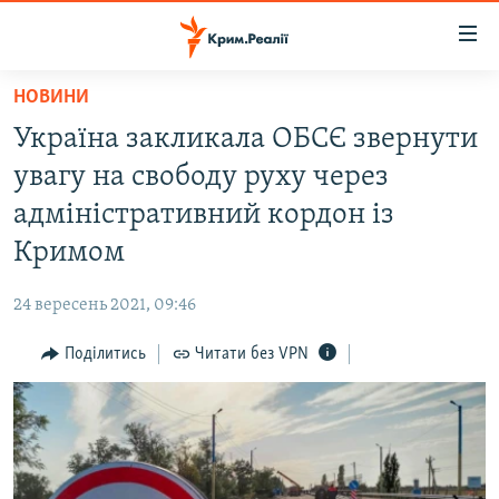
Доступність
посилання
Перейти
НОВИНИ
до
НОВИНИ
Україна закликала ОБСЄ звернути
основного
ВОДА.КРИМ
матеріалу
увагу на свободу руху через
ВІДЕО ТА ФОТО
Перейти
адміністративний кордон із
до
ПОЛІТИКА
Кримом
основної
БЛОГИ
навігації
24 вересень 2021, 09:46
Перейти
ПОГЛЯД
до
Поділитись
Читати без VPN
ІНТЕРВ'Ю
пошуку
ВСЕ ЗА ДЕНЬ
СПЕЦПРОЕКТИ
ЯК ОБІЙТИ БЛОКУВАННЯ
ДЕПОРТАЦІЯ