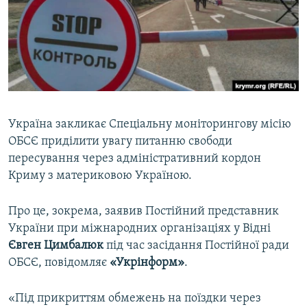
ВІДЕОУРОКИ «ELIFBE»
Русский
СВІДЧЕННЯ ОКУПАЦІЇ
Qırımtatar
УКРАЇНСЬКА ПРОБЛЕМА КРИМУ
ДОЛУЧАЙСЯ!
ІНФОГРАФІКА
Україна закликає Спеціальну моніторингову місію
ОБСЄ приділити увагу питанню свободи
Усі сайти RFE/RL
пересування через адміністративний кордон
Криму з материковою Україною.
Про це, зокрема, заявив Постійний представник
України при міжнародних організаціях у Відні
Євген Цимбалюк
під час засідання Постійної ради
ОБСЄ, повідомляє
«Укрінформ»
.
«Під прикриттям обмежень на поїздки через