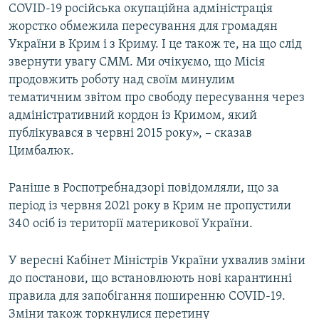
COVID-19 російська окупаційна адміністрація
жорстко обмежила пересування для громадян
України в Крим і з Криму. І це також те, на що слід
звернути увагу СММ. Ми очікуємо, що Місія
продовжить роботу над своїм минулим
тематичним звітом про свободу пересування через
адміністративний кордон із Кримом, який
публікувався в червні 2015 року», – сказав
Цимбалюк.
Раніше в Роспотребнадзорі повідомляли, що за
період із червня 2021 року в Крим не пропустили
340 осіб із території материкової України.
У вересні Кабінет Міністрів України ухвалив зміни
до постанови, що встановлюють нові карантинні
правила для запобігання поширенню COVID-19.
Зміни також торкнулися перетину