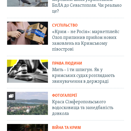
БпЛА до Севастополя. Чи реально
це?
СУСПІЛЬСТВО
«Крим – не Росія»: маркетплейс
Ozon припинив прийом нових
замовлень на Кримському
півострові
ПРАВА ЛЮДИНИ
Мить – і ти шпигун. Як у
кримських судах розглядають
звинувачення в держзраді
ФОТОГАЛЕРЕЇ
Краса Сімферопольського
водосховища та занедбаність
довкола
ВІЙНА ТА КРИМ