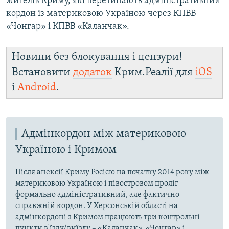
жителів Криму, які перетинають адміністративний
кордон із материковою Україною через КПВВ
«Чонгар» і КПВВ «Каланчак».
Новини без блокування і цензури!
Встановити
додаток
Крим.Реалії для
iOS
і
Android
.
Адмінкордон між материковою
Україною і Кримом
Після анексії Криму Росією на початку 2014 року між
материковою Україною і півостровом проліг
формально адміністративний, але фактично –
справжній кордон. У Херсонській області на
адмінкордоні з Кримом працюють три контрольні
пункти в'їзду/виїзду – «Каланчак», «Чонгар» і