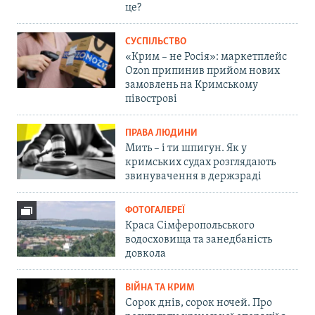
це?
СУСПІЛЬСТВО
«Крим – не Росія»: маркетплейс
Ozon припинив прийом нових
замовлень на Кримському
півострові
ПРАВА ЛЮДИНИ
Мить – і ти шпигун. Як у
кримських судах розглядають
звинувачення в держзраді
ФОТОГАЛЕРЕЇ
Краса Сімферопольського
водосховища та занедбаність
довкола
ВІЙНА ТА КРИМ
Сорок днів, сорок ночей. Про