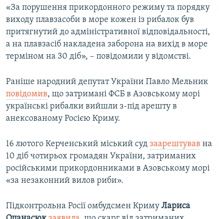
«За порушення прикордонного режиму та порядку
виходу плавзасоби в море кожен із рибалок був
притягнутий до адміністративної відповідальності,
а на плавзасіб накладена заборона на вихід в море
терміном на 30 діб», – повідомили у відомстві.
Раніше народний депутат України Павло Мельник
повідомив
, що затримані ФСБ в Азовському морі
українські рибалки вийшли з-під арешту в
анексованому Росією Криму.
16 лютого Керченський міський суд
заарештував
на
10 діб чотирьох громадян України, затриманих
російськими прикордонниками в Азовському морі
«за незаконний вилов риби».
Підконтрольна Росії омбудсмен Криму
Лариса
Опанасюк
заявила
, що скарг від затриманих