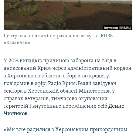
ВІДЕОУРОКИ «ELIFBE»
Русский
СВІДЧЕННЯ ОКУПАЦІЇ
Qırımtatar
УКРАЇНСЬКА ПРОБЛЕМА КРИМУ
Центр надання адміністративних послуг на КПВВ
ДОЛУЧАЙСЯ!
ІНФОГРАФІКА
«Каланчак»
У 20% випадків причиною заборони на в'їзд в
Усі сайти RFE/RL
анексований Крим через адміністративний кордон
з Херсонською областю є борги по кредиту,
повідомив в ефірі Радіо Крим.Реалії завідувач
сектора в Херсонській області Міністерства у
справах ветеранів, тимчасово окупованих
територій і внутрішньо переміщених осіб
Денис
Чистиков.
«Ми вже радилися з Херсонським прикордонним