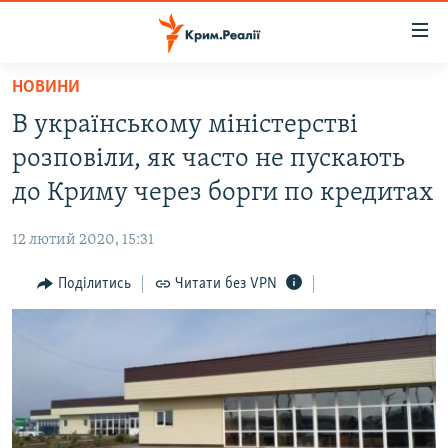
Доступність
посилання
Перейти
НОВИНИ
до
НОВИНИ
В українському міністерстві
основного
ВОДА.КРИМ
матеріалу
розповіли, як часто не пускають
ВІДЕО ТА ФОТО
Перейти
до Криму через борги по кредитах
до
ПОЛІТИКА
основної
12 лютий 2020, 15:31
БЛОГИ
навігації
Перейти
Поділитись
Читати без VPN
ПОГЛЯД
до
ІНТЕРВ'Ю
пошуку
ВСЕ ЗА ДЕНЬ
СПЕЦПРОЕКТИ
ЯК ОБІЙТИ БЛОКУВАННЯ
ДЕПОРТАЦІЯ