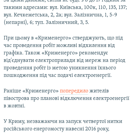
За цими даними, світла не буде з 8 до 17 години за
ВІДЕОУРОКИ «ELIFBE»
такими адресами: вул. Київська, 100к, 110, 135, 137;
Русский
вул. Кечкеметська, 2, 2а; вул. Залізнична, 1, 5-9
СВІДЧЕННЯ ОКУПАЦІЇ
Qırımtatar
(непарні), 6; туп. Залізничний, 3, 5.
УКРАЇНСЬКА ПРОБЛЕМА КРИМУ
ДОЛУЧАЙСЯ!
При цьому в «Крименерго» стверджують, що під
ІНФОГРАФІКА
час проведення робіт можливі відхилення від
графіка. Також «Крименерго» рекомендує
від'єднувати електроприлади від мереж на період
Усі сайти RFE/RL
проведення робіт із метою уникнення їхнього
пошкодження під час подачі електроенергії.
Раніше «Крименерго»
попередило
жителів
півострова про планові відключення електроенергії
в жовтні.
У Криму, незважаючи на запуск четвертої нитки
російського енергомосту навесні 2016 року,