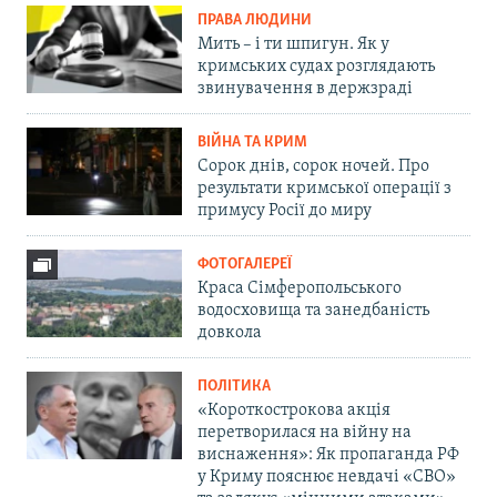
ПРАВА ЛЮДИНИ
Мить – і ти шпигун. Як у
кримських судах розглядають
звинувачення в держзраді
ВІЙНА ТА КРИМ
Сорок днів, сорок ночей. Про
результати кримської операції з
примусу Росії до миру
ФОТОГАЛЕРЕЇ
Краса Сімферопольського
водосховища та занедбаність
довкола
ПОЛІТИКА
«Короткострокова акція
перетворилася на війну на
виснаження»: Як пропаганда РФ
у Криму пояснює невдачі «СВО»