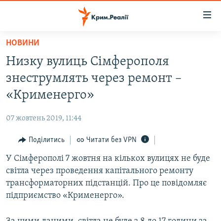
Доступність
посилання
Перейти
НОВИНИ
до
НОВИНИ
Низку вулиць Сімферополя
основного
ВОДА.КРИМ
матеріалу
знеструмлять через ремонт –
ВІДЕО ТА ФОТО
Перейти
«Крименерго»
до
ПОЛІТИКА
основної
07 жовтень 2019, 11:44
БЛОГИ
навігації
Перейти
Поділитись
Читати без VPN
ПОГЛЯД
до
У Сімферополі 7 жовтня на кількох вулицях не буде
ІНТЕРВ'Ю
пошуку
світла через проведення капітального ремонту
ВСЕ ЗА ДЕНЬ
трансформаторних підстанцій. Про це повідомляє
СПЕЦПРОЕКТИ
підприємство «Крименерго».
ЯК ОБІЙТИ БЛОКУВАННЯ
ДЕПОРТАЦІЯ