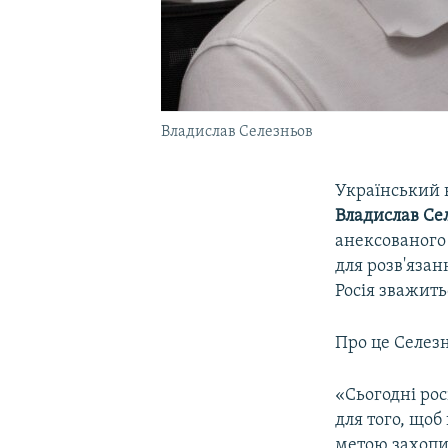
Владислав Селезньов
Український 
Владислав Се
анексованого 
для розв'язан
Росія зважить
Про це Селезн
«Сьогодні ро
для того, щоб
метою захопи