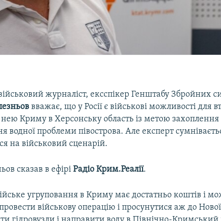
військовий журналіст, ексспікер Генштабу Збройних с
лезньов
вважає, що у Росії є військові можливості для 
нею Криму в Херсонську область із метою захоплення 
ня водної проблеми півострова. Але експерт сумніваєть
ся на військовий сценарій.
ьов сказав в ефірі
Радіо Крим.Реалії
.
сійське угруповання в Криму має достатньо коштів і м
 провести військову операцію і просунутися аж до Ново
ти гідровузли і направити воду в Північно-Кримський