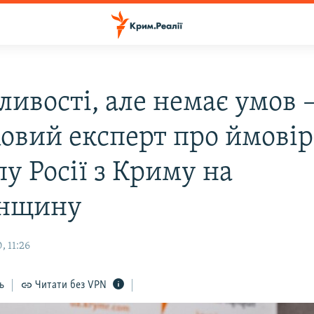
ливості, але немає умов 
ковий експерт про ймовір
у Росії з Криму на
онщину
, 11:26
ь
Читати без VPN