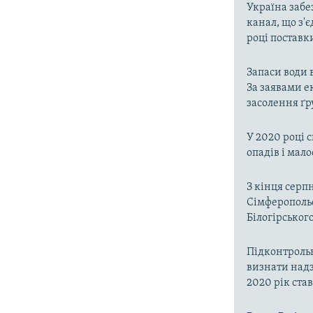
Україна забе
канал, що з'є
році поставк
Запаси води 
За заявами е
засолення ґр
У 2020 році 
опадів і мал
З кінця серп
Сімферопольс
Білогірськог
Підконтроль
визнати надз
2020 рік ста