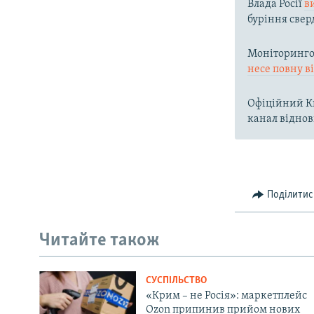
Влада Росії
в
буріння свер
Моніторингов
несе повну в
Офіційний Ки
канал віднов
Поділитис
Читайте також
СУСПІЛЬСТВО
«Крим – не Росія»: маркетплейс
Ozon припинив прийом нових