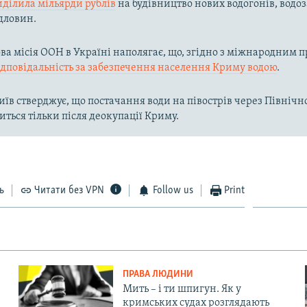
иділила мільярди рублів
на будівництво нових водогонів, водоз
дловин.
а місія ООН в Україні наполягає, що, згідно з міжнародним п
ідповідальність за забезпечення населення Криму водою
.
їв стверджує, що постачання води на півострів через Півні
иться тільки після деокупації Криму.
ь
Читати без VPN
Follow us
Print
ПРАВА ЛЮДИНИ
Мить – і ти шпигун. Як у
кримських судах розглядають