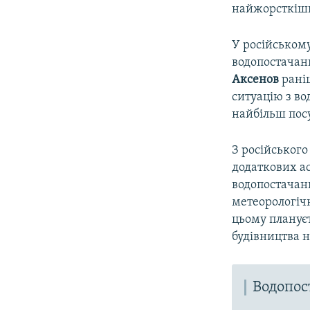
найжорсткіши
У російськом
водопостачан
Аксенов
раніш
ситуацію з во
найбільш пос
З російськог
додаткових ас
водопостачан
метеорологіч
цьому планує
будівництва н
Водопо