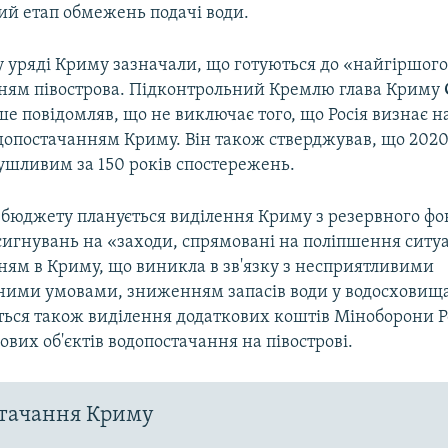
й етап обмежень подачі води.
у уряді Криму зазначали, що готуються до «найгіршого
ням півострова. Підконтрольний Кремлю глава Криму
е повідомляв, що не виключає того, що Росія визнає
допостачанням Криму. Він також стверджував, що 2020 
ушливим за 150 років спостережень.
о бюджету планується виділення Криму з резервного фо
игнувань на «заходи, спрямовані на поліпшення ситуац
ням в Криму, що виникла в зв'язку з несприятливими
ними умовами, зниженням запасів води у водосховищ
ться також виділення додаткових коштів Міноборони Ро
ових об'єктів водопостачання на півострові.
стачання Криму