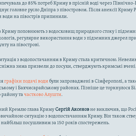
зпечувала до 85% потреб Криму в прісній воді через Північн
днує головне русло Дніпра з півостровом. Після анексії Криму Р
и води на півострів припинили.
в Криму поповнюють з водосховищ природного стоку і підзем
кологів, регулярне використання води з підземних джерел пр
унту на півострові.
ситуація з водопостачанням в Криму стала критичною. Невелик
осніжна зима призвели до посухи, стверджують кримські вчені
ня
графіки подачі води
були запроваджені в Сімферополі, а так
ькому і Бахчисарайському районах. Пізніше це торкнулося Біл
о району та
частково Алушти
.
ний Кремлю глава Криму
Сергій Аксенов
не виключив, що Рос
вичайною ситуацію з водопостачанням Криму. Він також ств
в найбільш посушливим за 150 років спостережень.