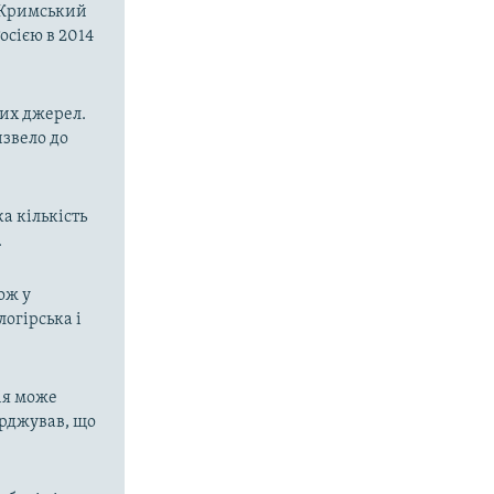
о-Кримський
осією в 2014
них джерел.
извело до
а кількість
.
ож у
огірська і
ія може
ерджував, що