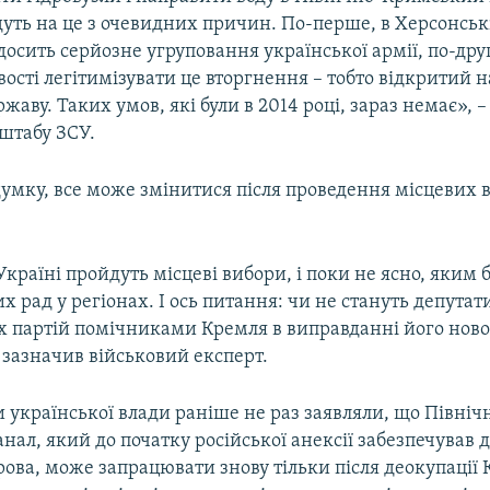
дуть на це з очевидних причин. По-перше, в Херсонські
осить серйозне угруповання української армії, по-дру
сті легітимізувати це вторгнення – тобто відкритий н
жаву. Таких умов, які були в 2014 році, зараз немає», 
нштабу ЗСУ.
думку, все може змінитися після проведення місцевих в
Україні пройдуть місцеві вибори, і поки не ясно, яким 
 рад у регіонах. І ось питання: чи не стануть депутат
х партій помічниками Кремля в виправданні його нової
 зазначив військовий експерт.
української влади раніше не раз заявляли, що Північ
ал, який до початку російської анексії забезпечував 
рова, може запрацювати знову тільки після деокупації