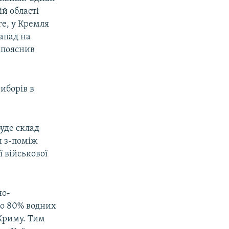
й області
ге, у Кремля
апад на
– пояснив
иборів в
буде склад
и з-поміж
 військової
но-
до 80% водних
 Криму. Тим