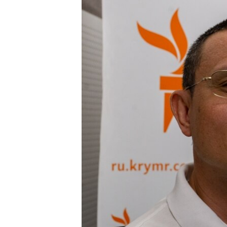
ВІДЕОУРОКИ «ELIFBE»
СВІДЧЕННЯ ОКУПАЦІЇ
УКРАЇНСЬКА ПРОБЛЕМА КРИМУ
ІНФОГРАФІКА