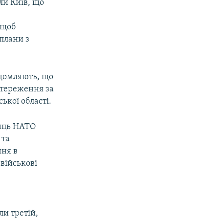
ли Київ, що
 щоб
плани з
ідомляють, що
стереження за
ької області.
ниць НАТО
 та
ння в
військові
и третій,