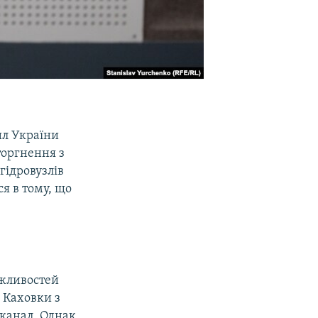
ил України
вторгнення з
гідровузлів
ся в тому, що
ожливостей
ї Каховки з
 канал. Однак