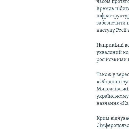
часом протяго
Кремль нібит
інфраструкту
забезпечити п
наступу Росії
Наприкінці в
ухвалений ко
російськими в
Також у вере
«Об'єднані зу
Миколаївській
українському 
навчання «Ка
Крим відчуває
Сімферопольс