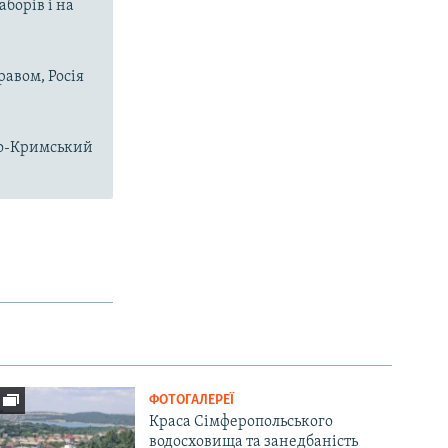
аборів і на
равом, Росія
чно-Кримський
ФОТОГАЛЕРЕЇ
Краса Сімферопольського
водосховища та занедбаність