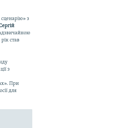
 сценарію» з
Сергій
 надзвичайною
рік став
нду
ії з
ах». При
сії для