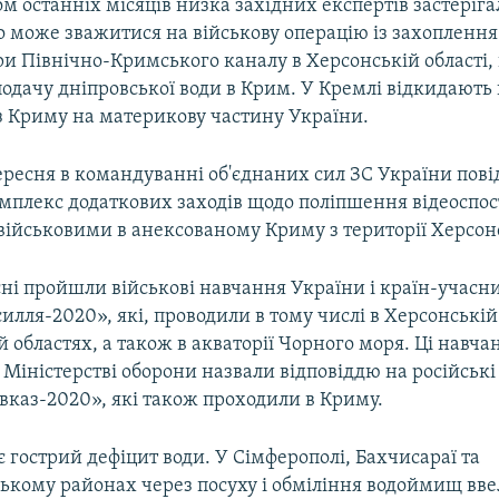
м останніх місяців низка західних експертів застеріга
о може зважитися на військову операцію із захоплення
ри Північно-Кримського каналу в Херсонській області,
одачу дніпровської води в Крим. У Кремлі відкидають 
 з Криму на материкову частину України.
ересня в командуванні об'єднаних сил ЗС України пов
мплекс додаткових заходів щодо поліпшення відеоспо
ійськовими в анексованому Криму з території Херсонс
сні пройшли військові навчання України і країн-учас
силля-2020», які, проводили в тому числі в Херсонській
 областях, а також в акваторії Чорного моря. Ці навча
Міністерстві оборони назвали відповіддю на російські 
вказ-2020», які також проходили в Криму.
 гострий дефіцит води. У Сімферополі, Бахчисараї та
ькому районах через посуху і обміління водоймищ ввел