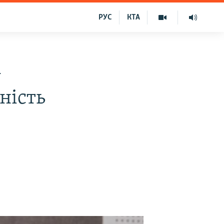
РУС
КТА
–
ність