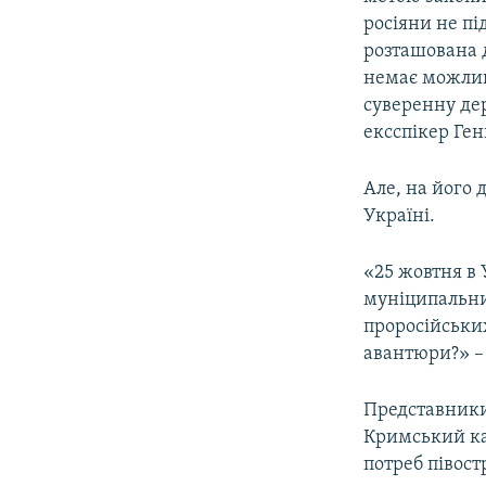
росіяни не пі
розташована д
немає можливо
суверенну дер
ексспікер Ге
Але, на його 
Україні.
«25 жовтня в 
муніципальних
проросійськи
авантюри?» –
Представники 
Кримський кан
потреб півост