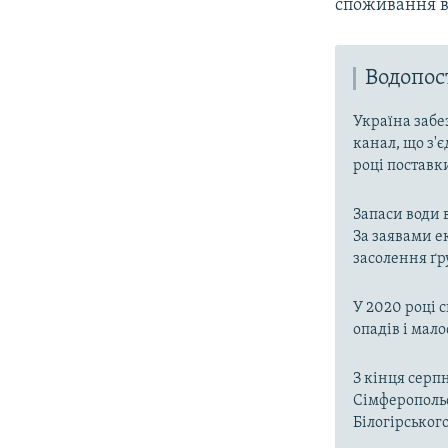
споживання в
Водопо
Україна забе
канал, що з'є
році поставк
Запаси води 
За заявами е
засолення ґр
У 2020 році 
опадів і мал
З кінця серп
Сімферопольс
Білогірськог