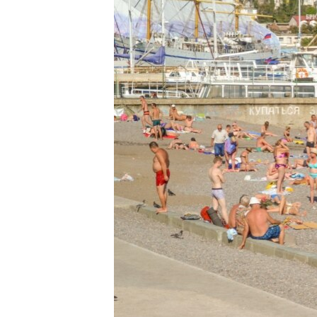
ВІДЕОУРОКИ «ELIFBE»
СВІДЧЕННЯ ОКУПАЦІЇ
УКРАЇНСЬКА ПРОБЛЕМА КРИМУ
ІНФОГРАФІКА