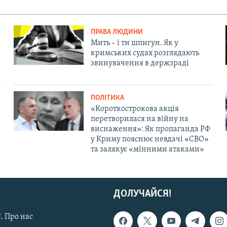
ПРАВА ЛЮДИНИ
Мить – і ти шпигун. Як у
кримських судах розглядають
звинувачення в держзраді
ПОЛІТИКА
«Короткострокова акція
перетворилася на війну на
виснаження»: Як пропаганда РФ
у Криму пояснює невдачі «СВО»
та залякує «мінними атаками»
ДОЛУЧАЙСЯ!
. Про нас