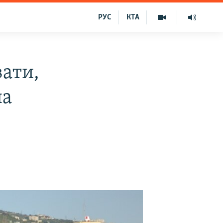
РУС
КТА
ати,
на