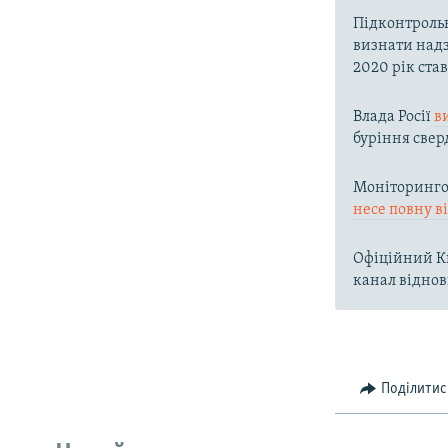
Підконтроль
визнати надз
2020 рік ста
Влада Росії
в
буріння свер
Моніторингов
несе повну в
Офіційний Ки
канал віднов
Поділитис