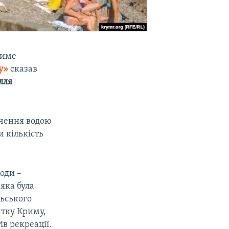
тиме
у»
сказав
лля
ечення водою
и кількість
оди –
 яка була
льського
итку Криму,
ів рекреації.