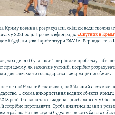
ада Криму повинна розрахувати, скільки води спожива
узь у 2021 році. Про це в ефірі радіо​
«Спутник в Крым
емії будівництва і архітектури КФУ ім. Вернадського
І
ми, заходи, які були вжиті, вирішили проблему забезп
е при цьому, як зазначив учений, потрібно розрахуват
ди для сільського господарства і рекреаційної сфери.
 нас не найбільший споживач, найбільший споживач в
одарство. Є схема використання водних об'єктів Криму,
2018 році, і то вона так складена з дисбалансом у бік сі
і її потрібно переглядати. Треба дивитися плани з розв
мографію. На півострові будується досить багато об'єкт