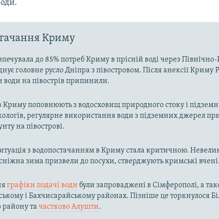
оди.
стачання Криму
зпечувала до 85% потреб Криму в прісній воді через Північн
днує головне русло Дніпра з півостровом. Після анексії Криму Р
и води на півострів припинили.
в Криму поповнюють з водосховищ природного стоку і підзем
кологів, регулярне використання води з підземних джерел пр
унту на півострові.
ситуація з водопостачанням в Криму стала критичною. Невелик
осніжна зима призвели до посухи, стверджують кримські вчені
ня
графіки подачі води
були запроваджені в Сімферополі, а так
ькому і Бахчисарайському районах. Пізніше це торкнулося Біл
о району та
частково Алушти
.