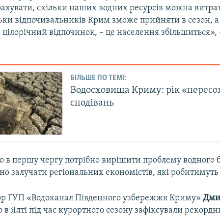
рахувати, скільки наших водних ресурсів можна витра
льки відпочивальників Крим зможе прийняти в сезон, 
цілорічний відпочинок, – це населення збільшиться»,
БІЛЬШЕ ПО ТЕМІ:
Водосховища Криму: рік «перес
сподівань
о в першу чергу потрібно вирішити проблему водного б
но залучати регіональних економістів, які робитимуть
ор ГУП «Водоканал Південного узбережжя Криму»
Дми
 в Ялті під час курортного сезону зафіксували рекордн