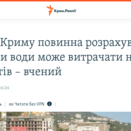
 Криму повинна розрахув
ки води може витрачати 
тів – вчений
16:24
ь
Читати без VPN