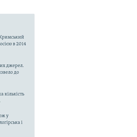
о-Кримський
осією в 2014
них джерел.
извело до
а кількість
.
ож у
огірська і