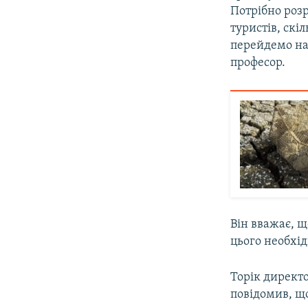
Потрібно роз
туристів, скі
перейдемо на 
професор.
Він вважає, щ
цього необхід
Торік директ
повідомив, що