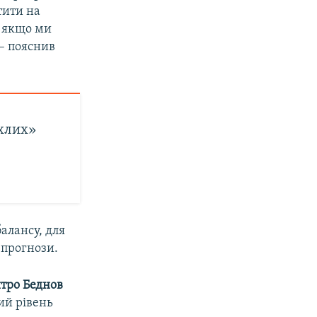
тити на
а якщо ми
 – пояснив
охлих»
алансу, для
 прогнози.
тро Беднов
ий рівень