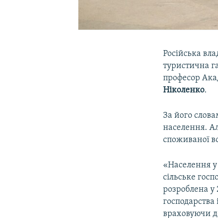
Російська вл
туристична гал
професор Акад
Ніколенко
.
За його слова
населення. Ал
споживаної во
«Населення у
сільське госп
розроблена у 
господарства 
враховуючи де