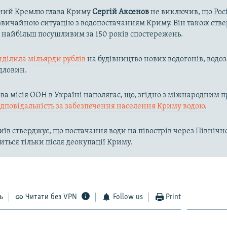
ний Кремлю глава Криму
Сергій Аксенов
не виключив, що Рос
вичайною ситуацію з водопостачанням Криму. Він також ств
в найбільш посушливим за 150 років спостережень.
иділила мільярди рублів
на будівництво нових водогонів, водоз
дловин.
а місія ООН в Україні наполягає, що, згідно з міжнародним п
ідповідальність за забезпечення населення Криму водою
.
їв стверджує, що постачання води на півострів через Півні
иться тільки після деокупації Криму.
ь
Читати без VPN
Follow us
Print