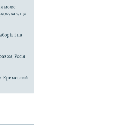
ія може
ерджував, що
аборів і на
равом, Росія
чно-Кримський