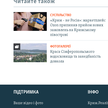
Читайте також
СУСПІЛЬСТВО
«Крим – не Росія»: маркетплейс
Ozon припинив прийом нових
замовлень на Кримському
півострові
ФОТОГАЛЕРЕЇ
Краса Сімферопольського
водосховища та занедбаність
довкола
Русский
ПІДТРИМКА
ІНФО
Qırımtatar
Ваше відео і фото
Крим.Реалії
ДОЛУЧАЙСЯ!