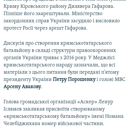
Криму Кіровського району Дилявера Гафарова.
Пізніше його заарештували. Міністерство
закордонних справ України засудило і висловило
протест Росії через арешт Гафарова.
Дискусія про створення кримськотатарського
батальйону в складі структури правоохоронних
органів України триває з 2016 року. У Меджлісі
кримськотатарського народу зазначали, що всі
матеріали з цього питання були передані п'ятому
президенту України
Петру
Порошенку
і голові МВС
Арсену
Авакову
.
Голова громадської організації «Аскер» Ленур
Іслямов закликав присвоїти створюваному
«кримськотатарському батальйону» імені Номана
Челебіджихана номер військової частини.