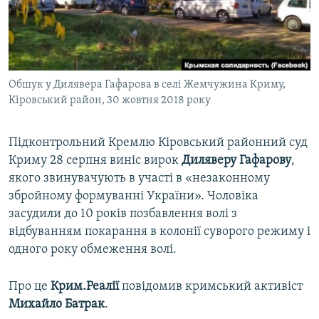
ВІДЕОУРОКИ «ELIFBE»
Русский
СВІДЧЕННЯ ОКУПАЦІЇ
Qırımtatar
УКРАЇНСЬКА ПРОБЛЕМА КРИМУ
Обшук у Дилявера Гафарова в селі Жемчужина Криму,
ДОЛУЧАЙСЯ!
ІНФОГРАФІКА
Кіровський район, 30 жовтня 2018 року
Підконтрольний Кремлю Кіровський районний суд
Усі сайти RFE/RL
Криму 28 серпня виніс вирок
Диляверу
Гафарову
,
якого звинувачують в участі в «незаконному
збройному формуванні України». Чоловіка
засудили до 10 років позбавлення волі з
відбуванням покарання в колонії суворого режиму і
одного року обмеження волі.
Про це
Крим.Реалії
повідомив кримський активіст
Михайло Батрак
.