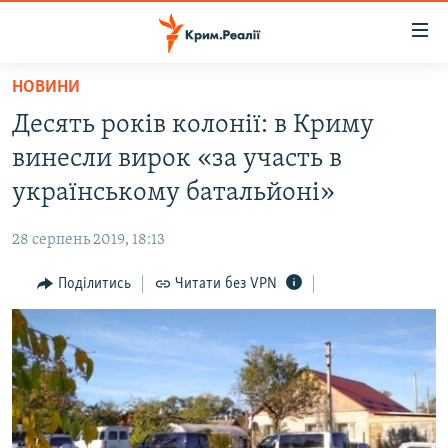
Доступність
посилання
Перейти
НОВИНИ
до
НОВИНИ
Десять років колонії: в Криму
основного
ВОДА.КРИМ
матеріалу
винесли вирок «за участь в
ВІДЕО ТА ФОТО
Перейти
українському батальйоні»
до
ПОЛІТИКА
основної
28 серпень 2019, 18:13
БЛОГИ
навігації
Перейти
Поділитись
Читати без VPN
ПОГЛЯД
до
ІНТЕРВ'Ю
пошуку
ВСЕ ЗА ДЕНЬ
СПЕЦПРОЕКТИ
ЯК ОБІЙТИ БЛОКУВАННЯ
ДЕПОРТАЦІЯ