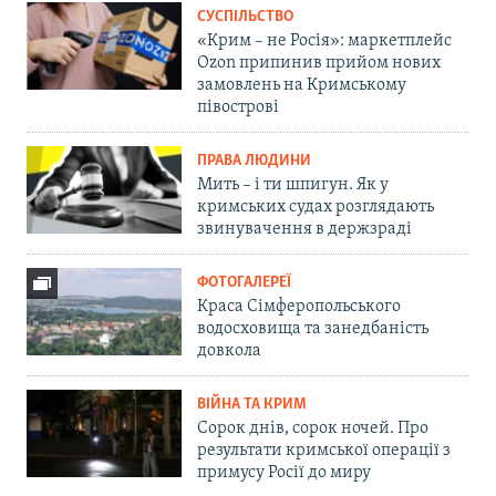
СУСПІЛЬСТВО
«Крим – не Росія»: маркетплейс
Ozon припинив прийом нових
замовлень на Кримському
півострові
ПРАВА ЛЮДИНИ
Мить – і ти шпигун. Як у
кримських судах розглядають
звинувачення в держзраді
ФОТОГАЛЕРЕЇ
Краса Сімферопольського
водосховища та занедбаність
довкола
ВІЙНА ТА КРИМ
Сорок днів, сорок ночей. Про
результати кримської операції з
примусу Росії до миру