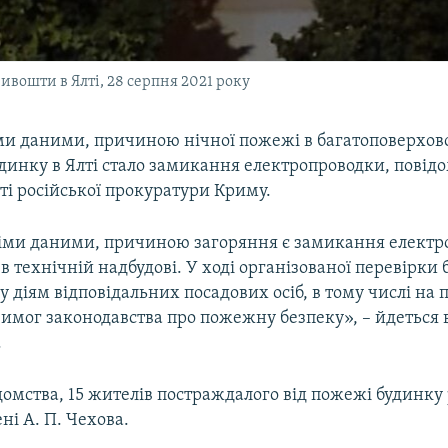
ивошти в Ялті, 28 серпня 2021 року
ми даними, причиною нічної пожежі в багатоповерхов
динку в Ялті стало замикання електропроводки, повідо
ті російської прокуратури Криму.
іми даними, причиною загоряння є замикання електр
в технічній надбудові. У ході організованої перевірки
у діям відповідальних посадових осіб, в тому числі на
имог законодавства про пожежну безпеку», – йдеться 
.
омства, 15 жителів постраждалого від пожежі будинку
ені А. П. Чехова.