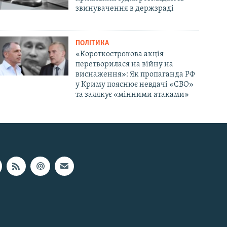
звинувачення в держзраді
ПОЛІТИКА
«Короткострокова акція
перетворилася на війну на
виснаження»: Як пропаганда РФ
у Криму пояснює невдачі «СВО»
та залякує «мінними атаками»