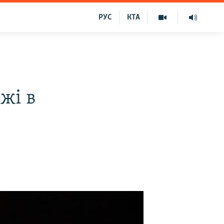
РУС
КТА
жі в