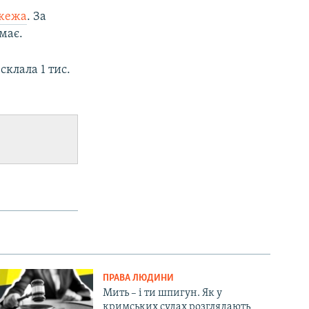
ожежа
. За
має.
клала 1 тис.
ПРАВА ЛЮДИНИ
Мить – і ти шпигун. Як у
кримських судах розглядають