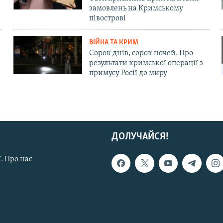
замовлень на Кримському
півострові
ВІЙНА ТА КРИМ
Сорок днів, сорок ночей. Про
результати кримської операції з
примусу Росії до миру
ДОЛУЧАЙСЯ!
. Про нас