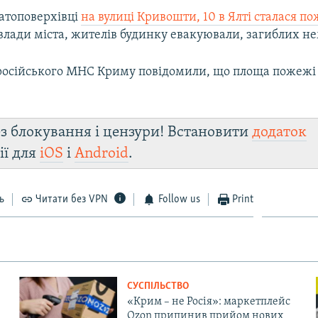
агатоповерхівці
на вулиці Кривошти, 10 в Ялті сталася п
влади міста, жителів будинку евакуювали, загиблих не
 російського МНС Криму повідомили, що площа пожежі с
з блокування і цензури! Встановити
додаток
ії для
iOS
і
Android
.
ь
Читати без VPN
Follow us
Print
СУСПІЛЬСТВО
«Крим – не Росія»: маркетплейс
Ozon припинив прийом нових