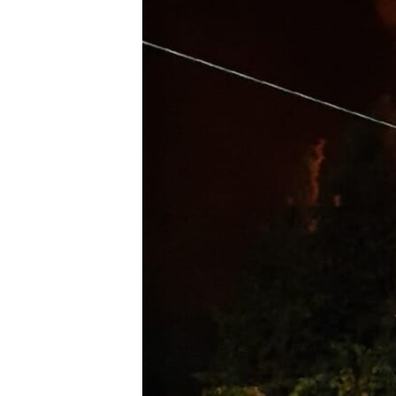
ВІДЕОУРОКИ «ELIFBE»
СВІДЧЕННЯ ОКУПАЦІЇ
УКРАЇНСЬКА ПРОБЛЕМА КРИМУ
ІНФОГРАФІКА