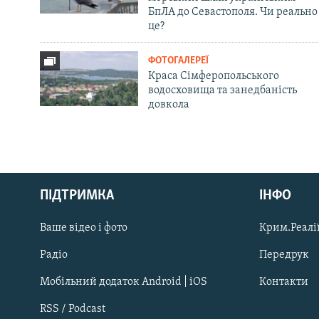
БпЛА до Севастополя. Чи реально
це?
ФОТОГАЛЕРЕЇ
Краса Сімферопольського
водосховища та занедбаність
довкола
Русский
ПІДТРИМКА
ІНФО
Qırımtatar
Ваше відео і фото
Крим.Реалії
ДОЛУЧАЙСЯ!
Радіо
Передрук
Мобільний додаток Android | iOS
Контакти
RSS / Podcast