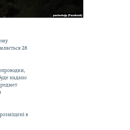
ому
мляється 28
опроводки,
 буде надано
 предмет
в
 розміщені в