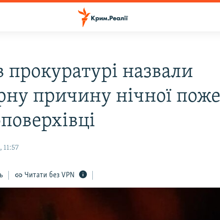
в прокуратурі назвали
рну причину нічної поже
оповерхівці
 11:57
ь
Читати без VPN