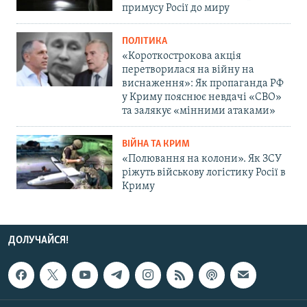
примусу Росії до миру
ПОЛІТИКА
«Короткострокова акція
перетворилася на війну на
виснаження»: Як пропаганда РФ
у Криму пояснює невдачі «СВО»
та залякує «мінними атаками»
ВІЙНА ТА КРИМ
«Полювання на колони». Як ЗСУ
ріжуть військову логістику Росії в
Криму
ДОЛУЧАЙСЯ!