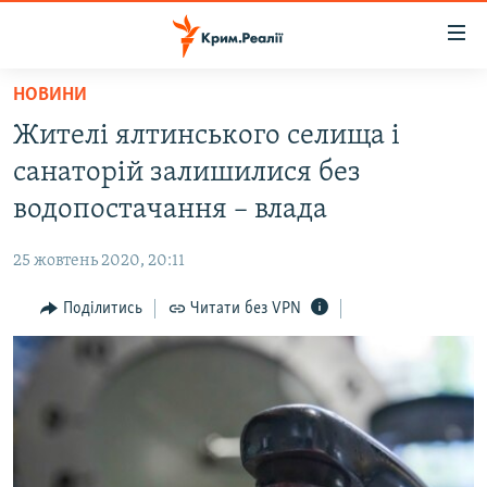
Доступність
посилання
Перейти
НОВИНИ
до
НОВИНИ
Жителі ялтинського селища і
основного
ВОДА.КРИМ
матеріалу
санаторій залишилися без
ВІДЕО ТА ФОТО
Перейти
водопостачання – влада
до
ПОЛІТИКА
основної
25 жовтень 2020, 20:11
БЛОГИ
навігації
Перейти
Поділитись
Читати без VPN
ПОГЛЯД
до
ІНТЕРВ'Ю
пошуку
ВСЕ ЗА ДЕНЬ
СПЕЦПРОЕКТИ
ЯК ОБІЙТИ БЛОКУВАННЯ
ДЕПОРТАЦІЯ