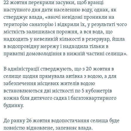
22 жовтня перекрили засувки, щоб вранці
наступного дня дати населенню воду, однак, як
стверджує влада, «вночі невідомі проникли на
територію санаторію і відкрили їх, у результаті чого
місткість залишилася порожня, а вся вода, що
надходить у невеликій кількості в резервуар, йшла
в водопровідну мережу і надходила тільки в
приватні домоволодіння в нижній частині селища».
В адміністрації стверджують, що з 20 жовтня в
селище щодня прямувала автівка з водою, а для
забезпечення місцевих жителів водою
встановлюються дві місткості по 5 кубометрів
кожна біля дитячого садка і багатоквартирного
будинку.
До ранку 26 жовтня водопостачання селища буде
повністю відновлене, запевняє влада.