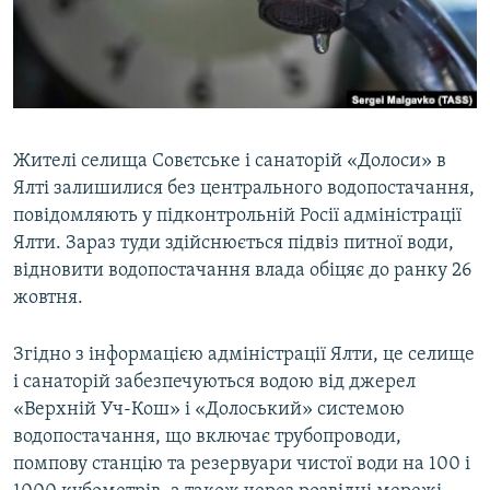
ВІДЕОУРОКИ «ELIFBE»
Русский
СВІДЧЕННЯ ОКУПАЦІЇ
Qırımtatar
УКРАЇНСЬКА ПРОБЛЕМА КРИМУ
ДОЛУЧАЙСЯ!
ІНФОГРАФІКА
Жителі селища Совєтське і санаторій «Долоси» в
Ялті залишилися без центрального водопостачання,
повідомляють у підконтрольній Росії адміністрації
Усі сайти RFE/RL
Ялти. Зараз туди здійснюється підвіз питної води,
відновити водопостачання влада обіцяє до ранку 26
жовтня.
Згідно з інформацією адміністрації Ялти, це селище
і санаторій забезпечуються водою від джерел
«Верхній Уч-Кош» і «Долоський» системою
водопостачання, що включає трубопроводи,
помпову станцію та резервуари чистої води на 100 і