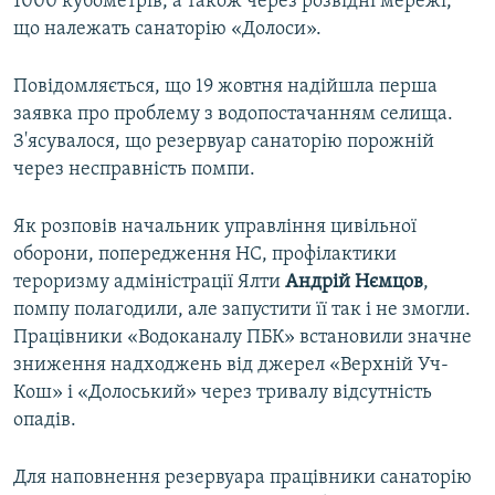
1000 кубометрів, а також через розвідні мережі,
що належать санаторію «Долоси».
Повідомляється, що 19 жовтня надійшла перша
заявка про проблему з водопостачанням селища.
З'ясувалося, що резервуар санаторію порожній
через несправність помпи.
Як розповів начальник управління цивільної
оборони, попередження НС, профілактики
тероризму адміністрації Ялти
Андрій Нємцов
,
помпу полагодили, але запустити її так і не змогли.
Працівники «Водоканалу ПБК» встановили значне
зниження надходжень від джерел «Верхній Уч-
Кош» і «Долоський» через тривалу відсутність
опадів.
Для наповнення резервуара працівники санаторію