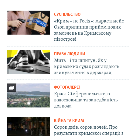
СУСПІЛЬСТВО
«Крим – не Росія»: маркетплейс
Ozon припинив прийом нових
замовлень на Кримському
півострові
ПРАВА ЛЮДИНИ
Мить – і ти шпигун. Як у
кримських судах розглядають
звинувачення в держзраді
ФОТОГАЛЕРЕЇ
Краса Сімферопольського
водосховища та занедбаність
довкола
ВІЙНА ТА КРИМ
Сорок днів, сорок ночей. Про
результати кримської операції з