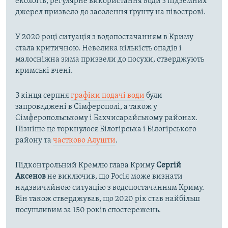
екологів, регулярне використання води з підземних
джерел призвело до засолення ґрунту на півострові.
У 2020 році ситуація з водопостачанням в Криму
стала критичною. Невелика кількість опадів і
малосніжна зима призвели до посухи, стверджують
кримські вчені.
З кінця серпня
графіки подачі води
були
запроваджені в Сімферополі, а також у
Сімферопольському і Бахчисарайському районах.
Пізніше це торкнулося Білогірська і Білогірського
району та
частково Алушти
.
Підконтрольний Кремлю глава Криму
Сергій
Аксенов
не виключив, що Росія може визнати
надзвичайною ситуацію з водопостачанням Криму.
Він також стверджував, що 2020 рік став найбільш
посушливим за 150 років спостережень.