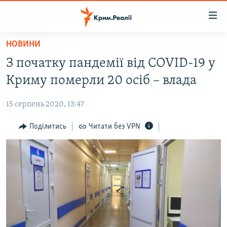
Доступність
посилання
Перейти
НОВИНИ
до
НОВИНИ
З початку пандемії від COVID-19 у
основного
ВОДА.КРИМ
матеріалу
Криму померли 20 осіб – влада
ВІДЕО ТА ФОТО
Перейти
до
15 серпень 2020, 13:47
ПОЛІТИКА
основної
БЛОГИ
Поділитись
Читати без VPN
навігації
Перейти
ПОГЛЯД
до
ІНТЕРВ'Ю
пошуку
ВСЕ ЗА ДЕНЬ
СПЕЦПРОЕКТИ
ЯК ОБІЙТИ БЛОКУВАННЯ
ДЕПОРТАЦІЯ