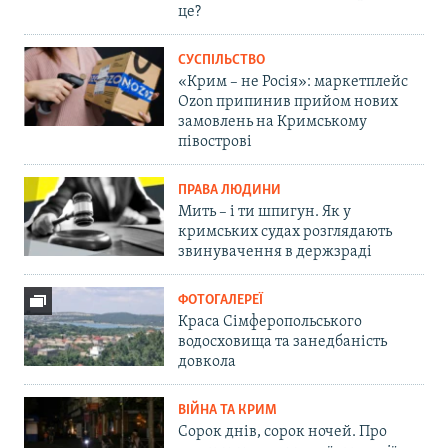
це?
СУСПІЛЬСТВО
«Крим – не Росія»: маркетплейс
Ozon припинив прийом нових
замовлень на Кримському
півострові
ПРАВА ЛЮДИНИ
Мить – і ти шпигун. Як у
кримських судах розглядають
звинувачення в держзраді
ФОТОГАЛЕРЕЇ
Краса Сімферопольського
водосховища та занедбаність
довкола
ВІЙНА ТА КРИМ
Сорок днів, сорок ночей. Про