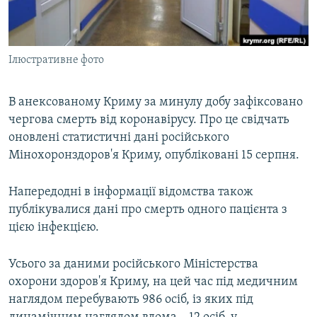
ВІДЕОУРОКИ «ELIFBE»
Русский
СВІДЧЕННЯ ОКУПАЦІЇ
Qırımtatar
Ілюстративне фото
УКРАЇНСЬКА ПРОБЛЕМА КРИМУ
ДОЛУЧАЙСЯ!
ІНФОГРАФІКА
В анексованому Криму за минулу добу зафіксовано
чергова смерть від коронавірусу. Про це свідчать
оновлені статистичні дані російського
Усі сайти RFE/RL
Мінохоронздоров'я Криму, опубліковані 15 серпня.
Напередодні в інформації відомства також
публікувалися дані про смерть одного пацієнта з
цією інфекцією.
Усього за даними російського Міністерства
охорони здоров'я Криму, на цей час під медичним
наглядом перебувають 986 осіб, із яких під