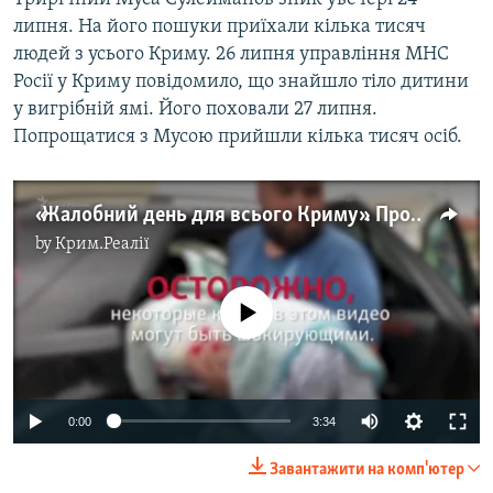
липня. На його пошуки приїхали кілька тисяч
людей з усього Криму. 26 липня управління МНС
Росії у Криму повідомило, що знайшло тіло дитини
у вигрібній ямі. Його поховали 27 липня.
Попрощатися з Мусою прийшли кілька тисяч осіб.
«Жалобний день для всього Криму». Прощання з Мусою Сулеймановим (відео)
by
Крим.Реалії
No media source currently available
Auto
0:00
3:34
240p
Завантажити на комп'ютер
360p