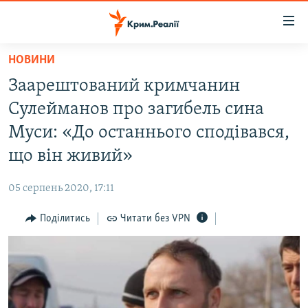
Доступність
посилання
Перейти
НОВИНИ
до
НОВИНИ
Заарештований кримчанин
основного
ВОДА.КРИМ
матеріалу
Сулейманов про загибель сина
ВІДЕО ТА ФОТО
Перейти
Муси: «До останнього сподівався,
до
ПОЛІТИКА
що він живий»
основної
БЛОГИ
навігації
05 серпень 2020, 17:11
Перейти
ПОГЛЯД
до
Поділитись
Читати без VPN
ІНТЕРВ'Ю
пошуку
ВСЕ ЗА ДЕНЬ
СПЕЦПРОЕКТИ
ЯК ОБІЙТИ БЛОКУВАННЯ
ДЕПОРТАЦІЯ