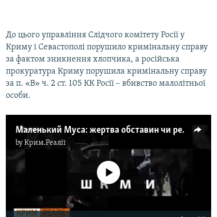
Auto
240p
360p
480p
480p
До цього управління Слідчого комітету Росії у
720p
720p
1080p
Криму і Севастополі порушило кримінальну справу
1080p
за фактом зникнення хлопчика, а російська
прокуратура Криму порушила кримінальну справу
за п. «В» ч. 2 ст. 105 КК Росії – вбивство малолітньої
особи.
Маленький Муса: жертва обставин чи режиму? (відео)
by
Крим.Реалії
No media source currently available