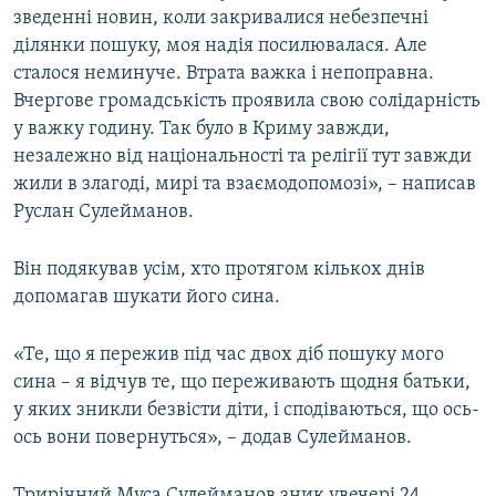
зведенні новин, коли закривалися небезпечні
ділянки пошуку, моя надія посилювалася. Але
сталося неминуче. Втрата важка і непоправна.
Вчергове громадськість проявила свою солідарність
у важку годину. Так було в Криму завжди,
незалежно від національності та релігії тут завжди
жили в злагоді, мирі та взаємодопомозі», – написав
Руслан Сулейманов.
Він подякував усім, хто протягом кількох днів
допомагав шукати його сина.
«Те, що я пережив під час двох діб пошуку мого
сина – я відчув те, що переживають щодня батьки,
у яких зникли безвісти діти, і сподіваються, що ось-
ось вони повернуться», – додав Сулейманов.
Трирічний Муса Сулейманов зник увечері 24