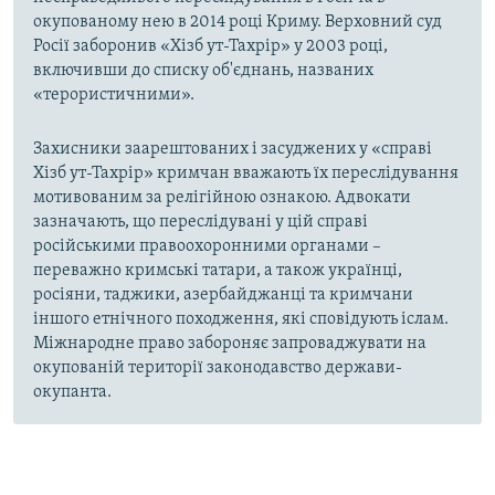
окупованому нею в 2014 році Криму. Верховний суд
Росії заборонив «Хізб ут-Тахрір» у 2003 році,
включивши до списку об'єднань, названих
«терористичними».
Захисники заарештованих і засуджених у «справі
Хізб ут-Тахрір» кримчан вважають їх переслідування
мотивованим за релігійною ознакою. Адвокати
зазначають, що переслідувані у цій справі
російськими правоохоронними органами –
переважно кримські татари, а також українці,
росіяни, таджики, азербайджанці та кримчани
іншого етнічного походження, які сповідують іслам.
Міжнародне право забороняє запроваджувати на
окупованій території законодавство держави-
окупанта.