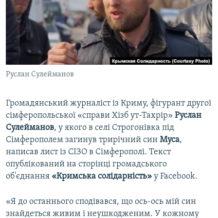
ВІДЕОУРОКИ «ELIFBE»
Русский
СВІДЧЕННЯ ОКУПАЦІЇ
Qırımtatar
УКРАЇНСЬКА ПРОБЛЕМА КРИМУ
ДОЛУЧАЙСЯ!
ІНФОГРАФІКА
Руслан Сулейманов
Громадянський журналіст із Криму, фігурант другої
Усі сайти RFE/RL
сімферопольської «справи Хізб ут-Тахрір»
Руслан
Сулейманов
, у якого в селі Строгонівка під
Сімферополем загинув трирічний син
Муса
,
написав лист із СІЗО в Сімферополі. Текст
опублікований на сторінці громадського
об'єднання
«Кримська солідарність»
у Facebook.
«Я до останнього сподівався, що ось-ось мій син
знайдеться живим і неушкодженим. У кожному