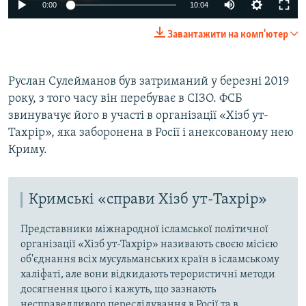
Auto
0:00
10:04
240p
Завантажити на комп'ютер
360p
Auto
240p
360p
480p
480p
Руслан Сулейманов був затриманий у березні 2019
року, з того часу він перебуває в СІЗО. ФСБ
720p
720p
1080p
звинувачує його в участі в організації «Хізб ут-
1080p
Тахрір», яка заборонена в Росії і анексованому нею
Криму.
Кримські «справи Хізб ут-Тахрір»
Представники міжнародної ісламської політичної
організації «Хізб ут-Тахрір» називають своєю місією
об'єднання всіх мусульманських країн в ісламському
халіфаті, але вони відкидають терористичні методи
досягнення цього і кажуть, що зазнають
несправедливого переслідування в Росії та в