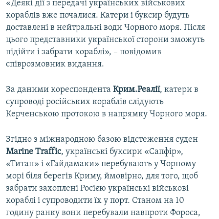
«Деякі дії з передачі українських військових
кораблів вже почалися. Катери і буксир будуть
доставлені в нейтральні води Чорного моря. Після
цього представники української сторони зможуть
підійти і забрати кораблі», – повідомив
співрозмовник видання.
За даними кореспондента
Крим.Реалії
, катери в
супроводі російських кораблів слідують
Керченською протокою в напрямку Чорного моря.
Згідно з міжнародною базою відстеження суден
Мarine Тraffic
, українські буксири «Сапфір»,
«Титан» і «Гайдамаки» перебувають у Чорному
морі біля берегів Криму, ймовірно, для того, щоб
забрати захоплені Росією українські військові
кораблі і супроводити їх у порт. Станом на 10
годину ранку вони перебували навпроти Фороса,