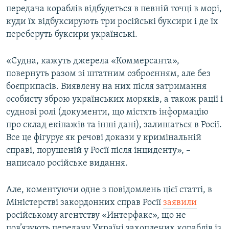
передача кораблів відбудеться в певній точці в морі,
куди їх відбуксирують три російські буксири і де їх
переберуть буксири українські.
«Судна, кажуть джерела «Коммерсанта»,
повернуть разом зі штатним озброєнням, але без
боєприпасів. Виявлену на них після затримання
особисту зброю українських моряків, а також рації і
суднові ролі (документи, що містять інформацію
про склад екіпажів та інші дані), залишаться в Росії.
Все це фігурує як речові докази у кримінальній
справі, порушеній у Росії після інциденту», –
написало російське видання.
Але, коментуючи одне з повідомлень цієї статті, в
Міністерстві закордонних справ Росії
заявили
російському агентству «Интерфакс», що не
пов’язують передачу Україні захоплених кораблів із