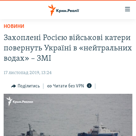
Доступність
посилання
Перейти
НОВИНИ
до
НОВИНИ
Захоплені Росією військові катери
основного
ВОДА.КРИМ
матеріалу
повернуть Україні в «нейтральних
ВІДЕО ТА ФОТО
Перейти
водах» – ЗМІ
до
ПОЛІТИКА
основної
17 листопад 2019, 13:24
БЛОГИ
навігації
Перейти
Поділитись
Читати без VPN
ПОГЛЯД
до
ІНТЕРВ'Ю
пошуку
ВСЕ ЗА ДЕНЬ
СПЕЦПРОЕКТИ
ЯК ОБІЙТИ БЛОКУВАННЯ
ДЕПОРТАЦІЯ