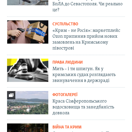
БпЛА до Севастополя. Чи реально
це?
СУСПІЛЬСТВО
«Крим – не Росія»: маркетплейс
Ozon припинив прийом нових
замовлень на Кримському
півострові
ПРАВА ЛЮДИНИ
Мить – і ти шпигун. Як у
кримських судах розглядають
звинувачення в держзраді
ФОТОГАЛЕРЕЇ
Краса Сімферопольського
водосховища та занедбаність
довкола
ВІЙНА ТА КРИМ