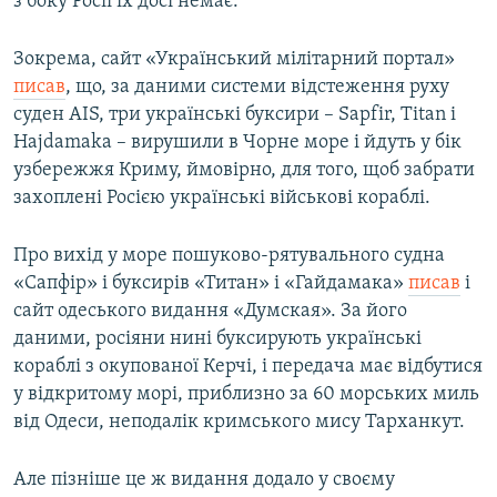
з боку Росії їх досі немає.
Зокрема, сайт «Український мілітарний портал»
писав
, що, за даними системи відстеження руху
суден AIS, три українські буксири – Sapfir, Titan і
Hajdamaka – вирушили в Чорне море і йдуть у бік
узбережжя Криму, ймовірно, для того, щоб забрати
захоплені Росією українські військові кораблі.
Про вихід у море пошуково-рятувального судна
«Сапфір» і буксирів «Титан» і «Гайдамака»
писав
і
сайт одеського видання «Думская». За його
даними, росіяни нині буксирують українські
кораблі з окупованої Керчі, і передача має відбутися
у відкритому морі, приблизно за 60 морських миль
від Одеси, неподалік кримського мису Тарханкут.
Але пізніше це ж видання додало у своєму