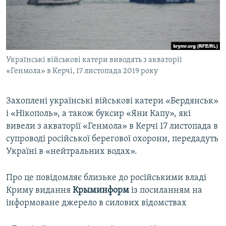
ВІДЕОУРОКИ «ELIFBE»
Русский
СВІДЧЕННЯ ОКУПАЦІЇ
Qırımtatar
УКРАЇНСЬКА ПРОБЛЕМА КРИМУ
Українські військові катери виводять з акваторії
ДОЛУЧАЙСЯ!
ІНФОГРАФІКА
«Генмола» в Керчі, 17 листопада 2019 року
Захоплені українські військові катери «Бердянськ»
Усі сайти RFE/RL
і «Нікополь», а також буксир «Яни Капу», які
вивели з акваторії «Генмола» в Керчі 17 листопада в
супроводі російської берегової охорони, передадуть
Україні в «нейтральних водах».
Про це повідомляє близьке до російськими владі
Криму видання
Крыминформ
із посиланням на
інформоване джерело в силових відомствах