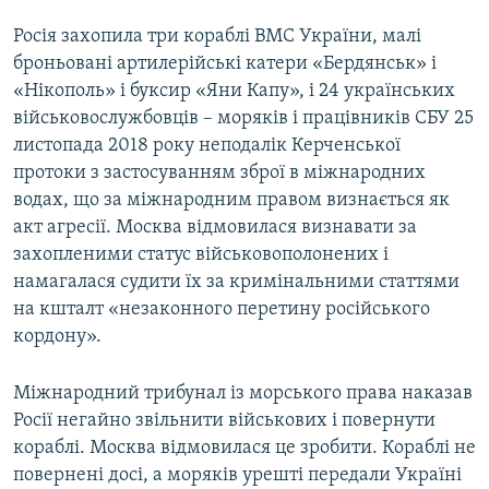
Росія захопила три кораблі ВМС України, малі
броньовані артилерійські катери «Бердянськ» і
«Нікополь» і буксир «Яни Капу», і 24 українських
військовослужбовців – моряків і працівників СБУ 25
листопада 2018 року неподалік Керченської
протоки з застосуванням зброї в міжнародних
водах, що за міжнародним правом визнається як
акт агресії. Москва відмовилася визнавати за
захопленими статус військовополонених і
намагалася судити їх за кримінальними статтями
на кшталт «незаконного перетину російського
кордону».
Міжнародний трибунал із морського права наказав
Росії негайно звільнити військових і повернути
кораблі. Москва відмовилася це зробити. Кораблі не
повернені досі, а моряків урешті передали Україні