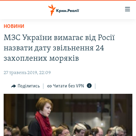
Доступність
посилання
Перейти
НОВИНИ
до
НОВИНИ
МЗС України вимагає від Росії
основного
ВОДА.КРИМ
матеріалу
назвати дату звільнення 24
ВІДЕО ТА ФОТО
Перейти
захоплених моряків
до
ПОЛІТИКА
основної
27 травень 2019, 22:09
БЛОГИ
навігації
Перейти
Поділитись
Читати без VPN
ПОГЛЯД
до
ІНТЕРВ'Ю
пошуку
ВСЕ ЗА ДЕНЬ
СПЕЦПРОЕКТИ
ЯК ОБІЙТИ БЛОКУВАННЯ
ДЕПОРТАЦІЯ