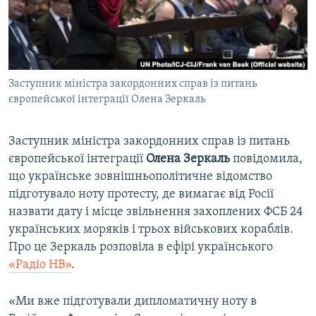
ВІДЕОУРОКИ «ELIFBE»
Русский
СВІДЧЕННЯ ОКУПАЦІЇ
Qırımtatar
УКРАЇНСЬКА ПРОБЛЕМА КРИМУ
Заступник міністра закордонних справ із питань
ДОЛУЧАЙСЯ!
ІНФОГРАФІКА
європейської інтеграції Олена Зеркаль
Заступник міністра закордонних справ із питань
Усі сайти RFE/RL
європейської інтеграції
Олена Зеркаль
повідомила,
що українське зовнішньополітичне відомство
підготувало ноту протесту, де вимагає від Росії
назвати дату і місце звільнення захоплених ФСБ 24
українських моряків і трьох військових кораблів.
Про це Зеркаль розповіла в ефірі українського
«Радіо НВ»
.
«Ми вже підготували дипломатичну ноту в