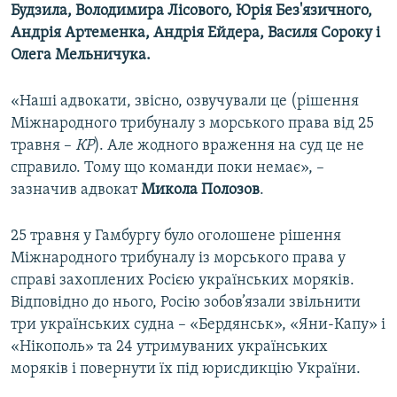
Будзила, Володимира Лісового, Юрія Без'язичного,
Андрія Артеменка, Андрія Ейдера, Василя Сороку і
Олега Мельничука.
«Наші адвокати, звісно, озвучували це (рішення
Міжнародного трибуналу з морського права від 25
травня –
КР
). Але жодного враження на суд це не
справило. Тому що команди поки немає», –
зазначив адвокат
Микола
Полозов
.
25 травня у Гамбургу було оголошене рішення
Міжнародного трибуналу із морського права у
справі захоплених Росією українських моряків.
Відповідно до нього, Росію зобов’язали звільнити
три українських судна – «Бердянськ», «Яни-Капу» і
«Нікополь» та 24 утримуваних українських
моряків і повернути їх під юрисдикцію України.​