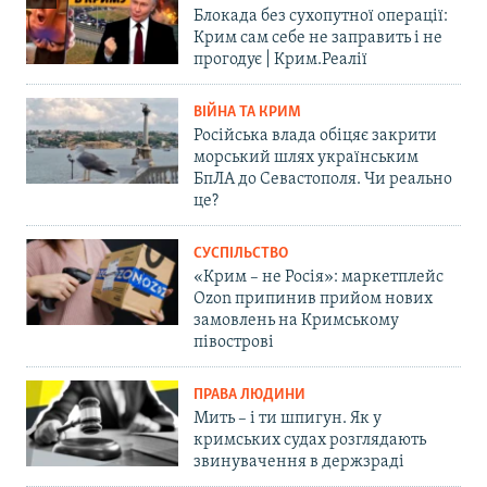
Блокада без сухопутної операції:
Крим сам себе не заправить і не
прогодує | Крим.Реалії
ВІЙНА ТА КРИМ
Російська влада обіцяє закрити
морський шлях українським
БпЛА до Севастополя. Чи реально
це?
СУСПІЛЬСТВО
«Крим – не Росія»: маркетплейс
Ozon припинив прийом нових
замовлень на Кримському
півострові
ПРАВА ЛЮДИНИ
Мить – і ти шпигун. Як у
кримських судах розглядають
звинувачення в держзраді