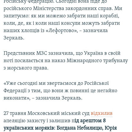
Російську Федерацію. Сьогодні вона піде до
російського Міністерства закордонних справ. Ми
запитуємо: як ми можемо забрати наші кораблі,
коли, де, як і коли наші консули можуть забрати
наших хлопців із «Лефортово», – зазначила
Зеркаль.
Представник МЗС зазначила, що Україна в своїй
ноті посилається на наказ Міжнародного трибуналу
з морського права.
«Уже сьогодні ми звертаємося до Російської
Федерації з тим, що вони ж повинні це негайно
виконати», – зазначила Зеркаль.
27 травня Московський міський суд
відхилив
апеляцію захисту і залишив п
ід арештом 8
українських моряків: Богдана Небилицю, Юрія