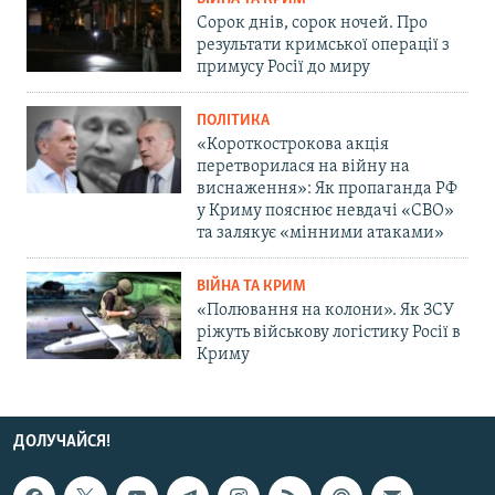
Сорок днів, сорок ночей. Про
результати кримської операції з
примусу Росії до миру
ПОЛІТИКА
«Короткострокова акція
перетворилася на війну на
виснаження»: Як пропаганда РФ
у Криму пояснює невдачі «СВО»
та залякує «мінними атаками»
ВІЙНА ТА КРИМ
«Полювання на колони». Як ЗСУ
ріжуть військову логістику Росії в
Криму
ДОЛУЧАЙСЯ!