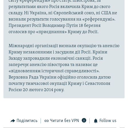
світу «референдум» про статус півострова, за
результатами якого Росія включила Крим до свого
складу. Ні Україна, ні Європейський союз, ні США не
визнали результати голосування на «референдумі».
Президент Росії Володимир Путін 18 березня
оголосив про «приєднання» Криму до Росії.
Міжнародні організації визнали окупацію та анексію
Криму незаконними і засудили дії Росії. Країни
Заходу запровадили економічні санкції. Росія
заперечує анексію півострова та називає це
«відновленням історичної справедливості».
Верховна Рада України офіційно оголосила датою
початку тимчасової окупації Криму і Севастополя
Росією 20 лютого 2014 року.
Поділитись
Читати без VPN
Follow us