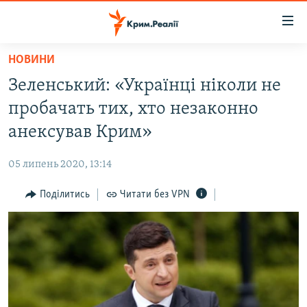
Доступність
посилання
Перейти
НОВИНИ
до
НОВИНИ
Зеленський: «Українці ніколи не
основного
ВОДА.КРИМ
матеріалу
пробачать тих, хто незаконно
ВІДЕО ТА ФОТО
Перейти
анексував Крим»
до
ПОЛІТИКА
основної
05 липень 2020, 13:14
БЛОГИ
навігації
Перейти
Поділитись
Читати без VPN
ПОГЛЯД
до
ІНТЕРВ'Ю
пошуку
ВСЕ ЗА ДЕНЬ
СПЕЦПРОЕКТИ
ЯК ОБІЙТИ БЛОКУВАННЯ
ДЕПОРТАЦІЯ