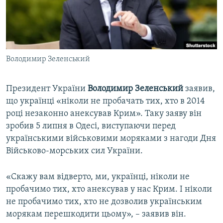
ВІДЕОУРОКИ «ELIFBE»
Русский
СВІДЧЕННЯ ОКУПАЦІЇ
Qırımtatar
УКРАЇНСЬКА ПРОБЛЕМА КРИМУ
Володимир Зеленський
ДОЛУЧАЙСЯ!
ІНФОГРАФІКА
Президент України
Володимир Зеленський
заявив,
що українці «ніколи не пробачать тих, хто в 2014
Усі сайти RFE/RL
році незаконно анексував Крим». Таку заяву він
зробив 5 липня в Одесі, виступаючи перед
українськими військовими моряками з нагоди Дня
Військово-морських сил України.
«Скажу вам відверто, ми, українці, ніколи не
пробачимо тих, хто анексував у нас Крим. І ніколи
не пробачимо тих, хто не дозволив українським
морякам перешкодити цьому», – заявив він.