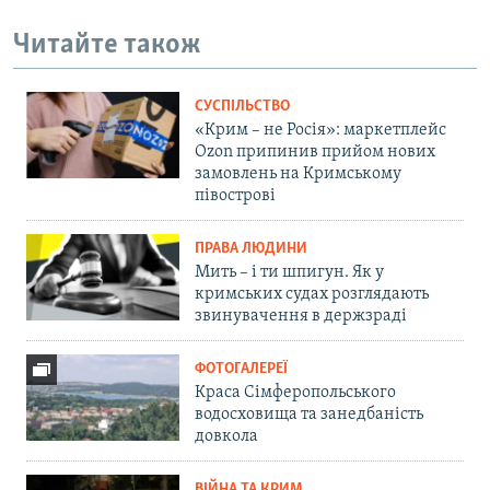
Читайте також
СУСПІЛЬСТВО
«Крим – не Росія»: маркетплейс
Ozon припинив прийом нових
замовлень на Кримському
півострові
ПРАВА ЛЮДИНИ
Мить – і ти шпигун. Як у
кримських судах розглядають
звинувачення в держзраді
ФОТОГАЛЕРЕЇ
Краса Сімферопольського
водосховища та занедбаність
довкола
ВІЙНА ТА КРИМ