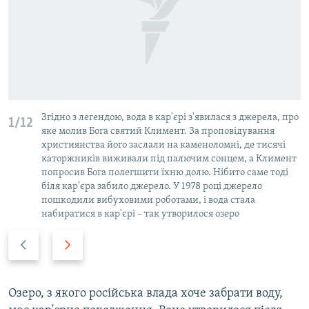
Згідно з легендою, вода в кар'єрі з'явилася з джерела, про
1/12
яке молив Бога святий Климент. За проповідування
християнства його заслали на каменоломні, де тисячі
каторжників виживали під палючим сонцем, а Климент
попросив Бога полегшити їхню долю. Нібито саме тоді
біля кар'єра забило джерело. У 1978 році джерело
пошкодили вибуховими роботами, і вода стала
набиратися в кар'єрі – так утворилося озеро
P
N
r
e
e
x
v
t
Озеро, з якого російська влада хоче забрати воду,
i
s