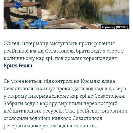
ВІДЕОУРОКИ «ELIFBE»
Русский
СВІДЧЕННЯ ОКУПАЦІЇ
Qırımtatar
УКРАЇНСЬКА ПРОБЛЕМА КРИМУ
ДОЛУЧАЙСЯ!
ІНФОГРАФІКА
Жителі Інкерману виступають проти рішення
російської влади Севастополя брати воду з озера у
колишньому кар'єрі, повідомляє кореспондент
Усі сайти RFE/RL
Крим.Реалії.
Як уточнюється, підконтрольна Кремлю влада
Севастополя закінчує прокладати водовід від озера
у старому Інкерманському кар'єрі до Севастополя.
Забрати воду з кар'єру вирішили через гострий
дефіцит водних ресурсів. Так, російські чиновники
оголосили водойми навколо Севастополя
резервним джерелом водопостачання.