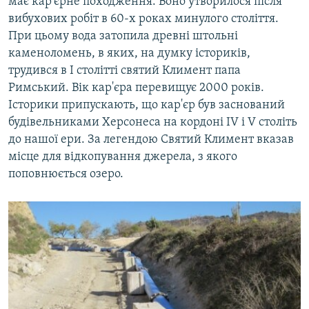
має кар'єрне походження. Воно утворилося після
o
l
вибухових робіт в 60-х роках минулого століття.
u
i
При цьому вода затопила древні штольні
s
d
каменоломень, в яких, на думку істориків,
s
e
трудився в I столітті святий Климент папа
l
Римський. Вік кар'єра перевищує 2000 років.
i
Історики припускають, що кар'єр був заснований
d
будівельниками Херсонеса на кордоні IV і V століть
e
до нашої ери. За легендою Святий Климент вказав
місце для відкопування джерела, з якого
поповнюється озеро.