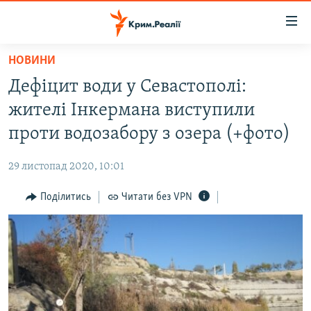
Доступність
посилання
Перейти
НОВИНИ
до
НОВИНИ
Дефіцит води у Севастополі:
основного
ВОДА.КРИМ
матеріалу
жителі Інкермана виступили
ВІДЕО ТА ФОТО
Перейти
проти водозабору з озера (+фото)
до
ПОЛІТИКА
основної
29 листопад 2020, 10:01
БЛОГИ
навігації
Перейти
Поділитись
Читати без VPN
ПОГЛЯД
до
ІНТЕРВ'Ю
пошуку
ВСЕ ЗА ДЕНЬ
СПЕЦПРОЕКТИ
ЯК ОБІЙТИ БЛОКУВАННЯ
ДЕПОРТАЦІЯ