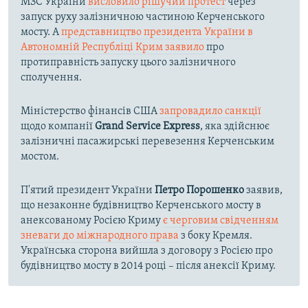
МЗС України
висловило рішучий протест
через
запуск руху залізничною частиною Керченського
мосту. А
представництво президента України в
Автономній Республіці Крим заявило
про
протиправність запуску цього залізничного
сполучення.
Міністерство фінансів США
запровадило санкції
щодо компанії
Grand Service Express
, яка здійснює
залізничні пасажирські перевезення Керченським
мостом.
П'ятий президент України
Петро Порошенко
заявив,
що незаконне будівництво Керченського мосту в
анексованому Росією Криму
є черговим свідченням
зневаги до міжнародного права
з боку Кремля.
Українська сторона вийшла з договору з Росією про
будівництво мосту в 2014 році – після анексії Криму.