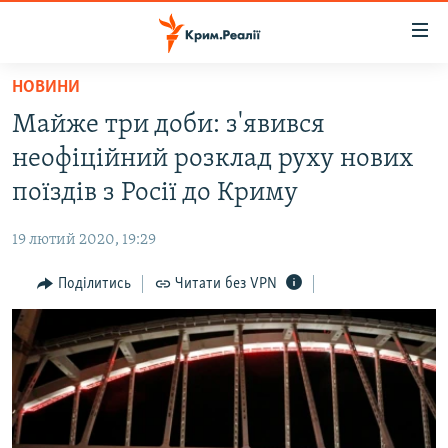
Доступність
посилання
Перейти
НОВИНИ
до
НОВИНИ
Майже три доби: з'явився
основного
ВОДА.КРИМ
матеріалу
неофіційний розклад руху нових
ВІДЕО ТА ФОТО
Перейти
поїздів з Росії до Криму
до
ПОЛІТИКА
основної
19 лютий 2020, 19:29
БЛОГИ
навігації
Перейти
Поділитись
Читати без VPN
ПОГЛЯД
до
ІНТЕРВ'Ю
пошуку
ВСЕ ЗА ДЕНЬ
СПЕЦПРОЕКТИ
ЯК ОБІЙТИ БЛОКУВАННЯ
ДЕПОРТАЦІЯ