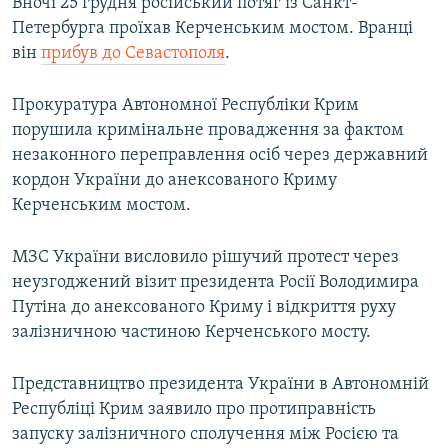
Вночі 25 грудня російський потяг із Санкт-
Петербурга проїхав Керченським мостом. Вранці
він
прибув до Севастополя
.
Прокуратура Автономної Республіки Крим
порушила кримінальне провадження за фактом
незаконного переправлення осіб через державний
кордон України до анексованого Криму
Керченським мостом.
МЗС України висловило рішучий протест через
неузгоджений візит президента Росії Володимира
Путіна до анексованого Криму і відкриття руху
залізничною частиною Керченського мосту.
Представництво президента України в Автономній
Республіці Крим заявило про протиправність
запуску залізничного сполучення між Росією та