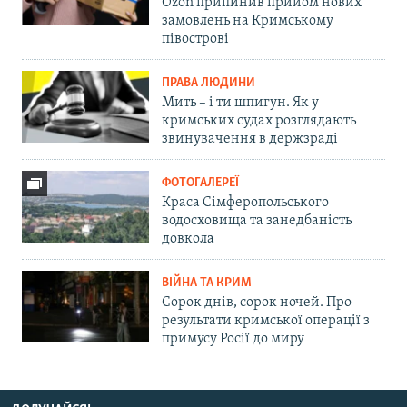
Ozon припинив прийом нових
замовлень на Кримському
півострові
ПРАВА ЛЮДИНИ
Мить – і ти шпигун. Як у
кримських судах розглядають
звинувачення в держзраді
ФОТОГАЛЕРЕЇ
Краса Сімферопольського
водосховища та занедбаність
довкола
ВІЙНА ТА КРИМ
Сорок днів, сорок ночей. Про
результати кримської операції з
примусу Росії до миру