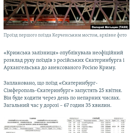
ВІДЕОУРОКИ «ELIFBE»
Русский
СВІДЧЕННЯ ОКУПАЦІЇ
Qırımtatar
УКРАЇНСЬКА ПРОБЛЕМА КРИМУ
Проїзд першого поїзда Керченським мостом, архівне фото
ДОЛУЧАЙСЯ!
ІНФОГРАФІКА
«Кримська залізниця» опублікувала неофіційний
розклад руху поїздів з російських Єкатеринбурга і
Усі сайти RFE/RL
Архангельська до анексованого Росією Криму.
Заплановано, що поїзд «Єкатеринбург-
Сімферополь-Єкатеринбург» запустять 25 квітня.
Він буде ходити через день по непарних числах.
Загальний час у дорозі – 67 годин 35 хвилин.