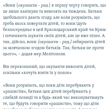
«Вони (
окупанти – ред.
) в першу чергу говорять, що
це лише канікули та вивозять на тиждень. Батьки
здебільшого дають згоду, але коли розуміють, що
треба якось повертати дітей, то вони їдуть
безпосередньо в цей Краснодарський край чи Крим
і починають шукати своїх дітей, але це вже пізно. А
так, дійсно, вони
(окупанти – ред.)
забирають дітей
за мовчазною згодою батьків. Так, батьки не проти
цього», – додав мер Мелітополя.
Він переконаний, що окупанти вивозять дітей,
оскільки «хочуть взяти їх у полон».
«Вони розуміють, що поки діти перебувають у
«рашистів», батьки цих дітей перебувають у
слабкій позиції та в будь-який час виконуватимуть
те, що будуть говорити «рашисти», тому що діти