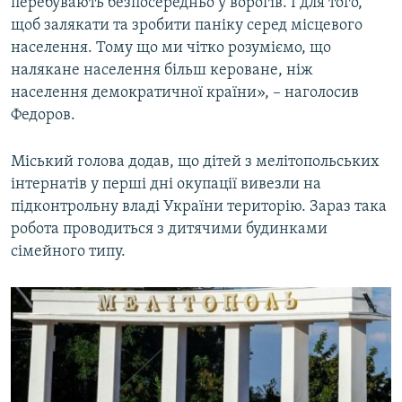
перебувають безпосередньо у ворогів. І для того,
щоб залякати та зробити паніку серед місцевого
населення. Тому що ми чітко розуміємо, що
налякане населення більш кероване, ніж
населення демократичної країни», – наголосив
Федоров.
Міський голова додав, що дітей з мелітопольських
інтернатів у перші дні окупації вивезли на
підконтрольну владі України територію. Зараз така
робота проводиться з дитячими будинками
сімейного типу.