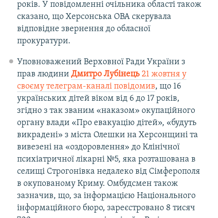
років. У повідомленні очільника області також
сказано, що Херсонська ОВА скерувала
відповідне звернення до обласної
прокуратури.
Уповноважений Верховної Ради України з
прав людини
Дмитро Лубінець
21 жовтня у
своєму телеграм-каналі повідомив
, що 16
українських дітей віком від 6 до 17 років,
згідно з так званим «наказом» окупаційного
органу влади «Про евакуацію дітей», «будуть
викрадені» з міста Олешки на Херсонщині та
вивезені на «оздоровлення» до Клінічної
психіатричної лікарні №5, яка розташована в
селищі Строгонівка недалеко від Сімферополя
в окупованому Криму. Омбудсмен також
зазначив, що, за інформацією Національного
інформаційного бюро, зареєстровано 8 тисяч