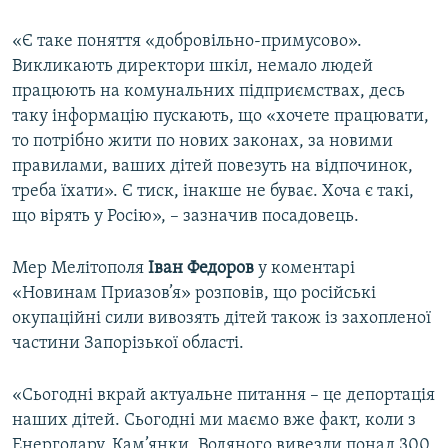
«Є таке поняття «добровільно-примусово».
Викликають директори шкіл, немало людей
працюють на комунальних підприємствах, десь
таку інформацію пускають, що «хочете працювати,
то потрібно жити по нових законах, за новими
правилами, ваших дітей повезуть на відпочинок,
треба їхати». Є тиск, інакше не буває. Хоча є такі,
що вірять у Росію», – зазначив посадовець.
Мер Мелітополя
Іван Федоров
у коментарі
«Новинам Приазов’я» розповів, що російські
окупаційні сили вивозять дітей також із захопленої
частини Запорізької області.
«Сьогодні вкрай актуальне питання – це депортація
наших дітей. Сьогодні ми маємо вже факт, коли з
Енергодару, Кам’янки, Водяного вивезли понад 300