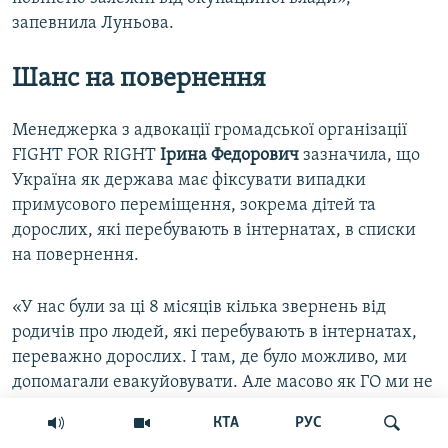
запевнила Луньова.
Шанс на повернення
Менеджерка з адвокації громадської організації
FIGHT FOR RIGHT
Ірина Федорович
зазначила, що
Україна як держава має фіксувати випадки
примусового переміщення, зокрема дітей та
дорослих, які перебувають в інтернатах, в списки
на повернення.
«У нас були за ці 8 місяців кілька звернень від
родичів про людей, які перебувають в інтернатах,
переважно дорослих. І там, де було можливо, ми
допомагали евакуйовувати. Але масово як ГО ми не
можемо евакуйовувати заклади, тим паче на
КТА
РУС
окупованих територіях», – повідомила менеджерка