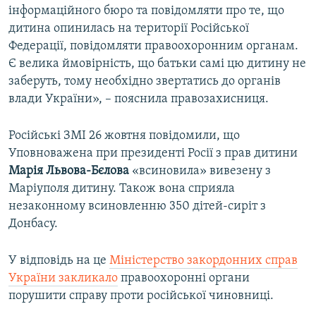
інформаційного бюро та повідомляти про те, що
дитина опинилась на території Російської
Федерації, повідомляти правоохоронним органам.
Є велика ймовірність, що батьки самі цю дитину не
заберуть, тому необхідно звертатись до органів
влади України», – пояснила правозахисниця.
Російські ЗМІ 26 жовтня повідомили, що
Уповноважена при президенті Росії з прав дитини
Марія Львова-Бєлова
«всиновила» вивезену з
Маріуполя дитину. Також вона сприяла
незаконному всиновленню 350 дітей-сиріт з
Донбасу.
У відповідь на це
Міністерство закордонних справ
України закликало
правоохоронні органи
порушити справу проти російської чиновниці.