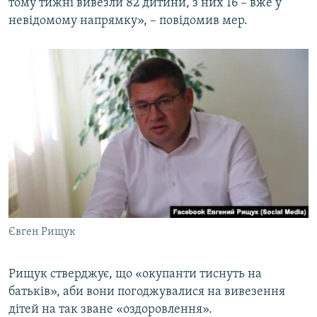
тому тижні вивезли 82 дитини, з них 16 – вже у
невідомому напрямку», – повідомив мер.
Євген Рищук
Рищук стверджує, що «окупанти тиснуть на
батьків», аби вони погоджувалися на вивезення
дітей на так зване «оздоровлення».