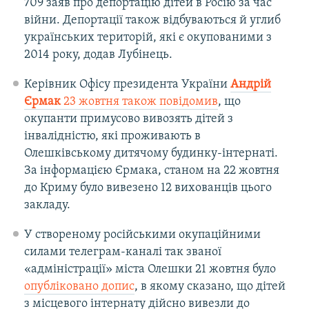
709 заяв про депортацію дітей в Росію за час
війни. Депортації також відбуваються й углиб
українських територій, які є окупованими з
2014 року, додав Лубінець.
Керівник Офісу президента України
Андрій
Єрмак
23 жовтня також повідомив
, що
окупанти примусово вивозять дітей з
інвалідністю, які проживають в
Олешківському дитячому будинку-інтернаті.
За інформацією Єрмака, станом на 22 жовтня
до Криму було вивезено 12 вихованців цього
закладу.
У створеному російськими окупаційними
силами телеграм-каналі так званої
«адміністрації» міста Олешки 21 жовтня було
опубліковано допис
, в якому сказано, що дітей
з місцевого інтернату дійсно вивезли до