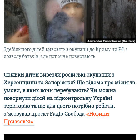
ВІДЕОУРОКИ «ELIFBE»
Русский
СВІДЧЕННЯ ОКУПАЦІЇ
Qırımtatar
УКРАЇНСЬКА ПРОБЛЕМА КРИМУ
ДОЛУЧАЙСЯ!
ІНФОГРАФІКА
Здебільшого дітей вивозять з окупації до Криму чи РФ з
дозволу батьків, але потім не повертають
Усі сайти RFE/RL
Скільки дітей вивезли російські окупанти з
Херсонщини та Запоріжжя? Що відомо про місця та
умови, в яких вони перебувають? Чи можна
повернути дітей на підконтрольну Україні
територію та що для цього потрібно робити,
зʼясовував проєкт Радіо Свобода
«Новини
Приазовʼя».