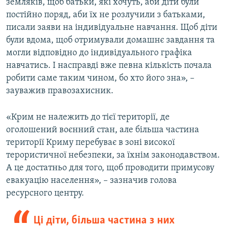
земляків, щоб батьки, які хочуть, аби діти були
постійно поряд, аби їх не розлучили з батьками,
писали заяви на індивідуальне навчання. Щоб діти
були вдома, щоб отримували домашнє завдання та
могли відповідно до індивідуального графіка
навчатись. І насправді вже певна кількість почала
робити саме таким чином, бо хто його зна», –
зауважив правозахисник.
«Крим не належить до тієї території, де
оголошений воєнний стан, але більша частина
території Криму перебуває в зоні високої
терористичної небезпеки, за їхнім законодавством.
А це достатньо для того, щоб проводити примусову
евакуацію населення», – зазначив голова
ресурсного центру.
Ці діти, більша частина з них