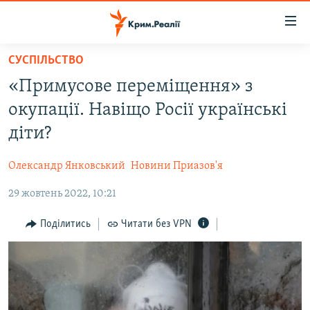
Доступність
посилання
Перейти
СУСПІЛЬСТВО
до
НОВИНИ
«Примусове переміщення» з
основного
ВОДА.КРИМ
матеріалу
окупації. Навіщо Росії українські
ВІДЕО ТА ФОТО
Перейти
діти?
до
ПОЛІТИКА
основної
Олександр Янковський
Новини Приазов'я
БЛОГИ
навігації
Перейти
29 жовтень 2022, 10:21
ПОГЛЯД
до
ІНТЕРВ'Ю
Поділитись
Читати без VPN
пошуку
ВСЕ ЗА ДЕНЬ
СПЕЦПРОЕКТИ
ЯК ОБІЙТИ БЛОКУВАННЯ
ДЕПОРТАЦІЯ