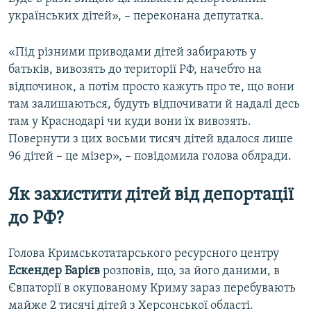
e
українських дітей», – переконана депутатка.
«Під різними приводами дітей забирають у
батьків, вивозять до території РФ, начебто на
відпочинок, а потім просто кажуть про те, що вони
там залишаються, будуть відпочивати й надалі десь
там у Краснодарі чи куди вони їх вивозять.
Повернути з цих восьми тисяч дітей вдалося лише
96 дітей – це мізер», – повідомила голова облради.
Як захистити дітей від депортації
до РФ?
Голова Кримськотатарського ресурсного центру
Ескендер Барієв
розповів, що, за його даними, в
Євпаторії в окупованому Криму зараз перебувають
майже 2 тисячі дітей з Херсонської області.