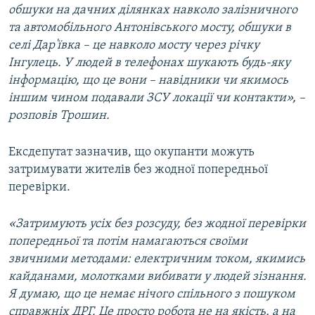
обшуки на дачних ділянках навколо залізничного
та автомобільного Антонівського мосту, обшуки в
селі Дар'ївка – це навколо мосту через річку
Інгулець. У людей в телефонах шукають будь-яку
інформацію, що це вони – навідники чи якимось
іншим чином подавали ЗСУ локації чи контакти», –
розповів Трошин.
Ексдепутат зазначив, що окупанти можуть
затримувати жителів без жодної попередньої
перевірки.
«Затримують усіх без розсуду, без жодної перевірки
попередньої та потім намагаються своїми
звичними методами: електричним током, якимись
кайданами, молотками вибивати у людей зізнання.
Я думаю, що це немає нічого спільного з пошуком
справжніх ДРГ. Це просто робота не на якість, а на