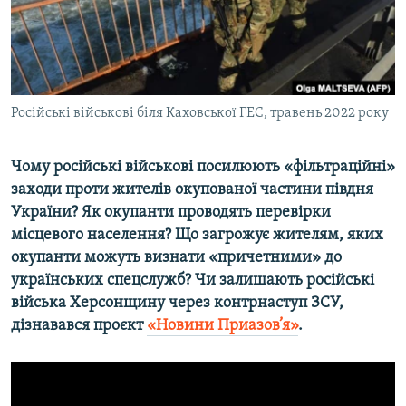
ВІДЕОУРОКИ «ELIFBE»
Русский
СВІДЧЕННЯ ОКУПАЦІЇ
Qırımtatar
УКРАЇНСЬКА ПРОБЛЕМА КРИМУ
ДОЛУЧАЙСЯ!
Російські військові біля Каховської ГЕС, травень 2022 року
ІНФОГРАФІКА
Чому російські військові посилюють «фільтраційні»
заходи проти жителів окупованої частини півдня
Усі сайти RFE/RL
України? Як окупанти проводять перевірки
місцевого населення? Що загрожує жителям, яких
окупанти можуть визнати «причетними» до
українських спецслужб? Чи залишають російські
війська Херсонщину через контрнаступ ЗСУ,
дізнавався проєкт
«Новини Приазов’я»
.