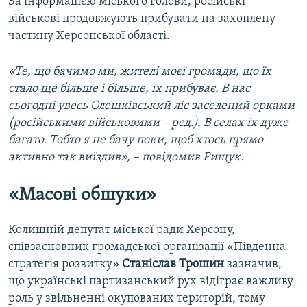
За інформацією міського голови, російські
військові продовжують прибувати на захоплену
частину Херсонської області.
«Те, що бачимо ми, жителі моєї громади, що їх
стало ще більше і більше, їх прибуває. В нас
сьогодні увесь Олешківський ліс заселений орками
(російськими військовими – ред.). В селах їх дуже
багато. Тобто я не бачу поки, щоб хтось прямо
активно так виїздив», – повідомив Рищук.
«Масові обшуки»
Колишній депутат міської ради Херсону,
співзасновник громадської організації «Південна
стратегія розвитку»
Станіслав Трошин
зазначив,
що українські партизанський рух відіграє важливу
роль у звільненні окупованих територій, тому