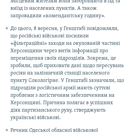
Місцевим жителям вони забороняють в’їзд та
виїзд із населених пунктів. А також
запровадили «комендантську годину».
До цього, 8 вересня, у Генштабі повідомляли,
що російські військові посилили
«фільтраційні» заходи на окупованій частині
Херсонщини через витік інформації про
переміщення своїх підрозділів. Зокрема, це
зробили, щоб приховати дані щодо пересувань
росіян на залізничній станції населеного
пункту Сокологірне. У Генштабі зазначили, що
підрозділи російської армії мають суттєві
проблеми з логістичним забезпеченням на
Херсонщині. Причина полягає в успішних
діях партизанського руху, стверджують
українські військові.
Речник Одеської обласної військової