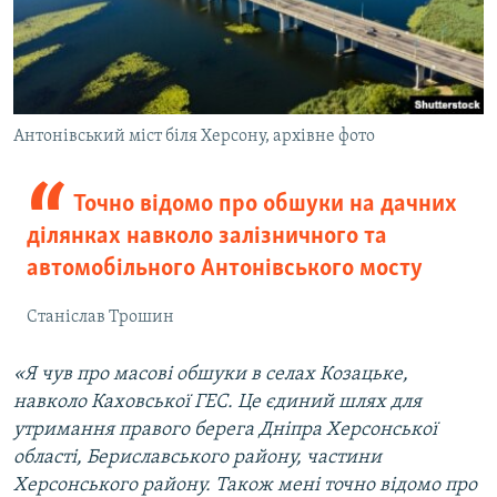
Антонівський міст біля Херсону, архівне фото
Точно відомо про обшуки на дачних
ділянках навколо залізничного та
автомобільного Антонівського мосту
Станіслав Трошин
«Я чув про масові обшуки в селах Козацьке,
навколо Каховської ГЕС. Це єдиний шлях для
утримання правого берега Дніпра Херсонської
області, Бериславського району, частини
Херсонського району. Також мені точно відомо про