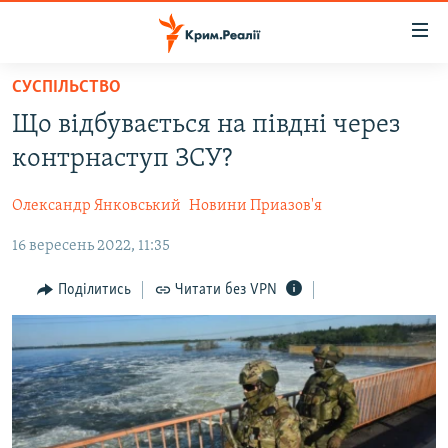
Доступність
посилання
Перейти
СУСПІЛЬСТВО
до
НОВИНИ
Що відбувається на півдні через
основного
ВОДА.КРИМ
матеріалу
контрнаступ ЗСУ?
ВІДЕО ТА ФОТО
Перейти
до
Олександр Янковський
Новини Приазов'я
ПОЛІТИКА
основної
16 вересень 2022, 11:35
БЛОГИ
навігації
Перейти
ПОГЛЯД
Поділитись
Читати без VPN
до
ІНТЕРВ'Ю
пошуку
ВСЕ ЗА ДЕНЬ
СПЕЦПРОЕКТИ
ЯК ОБІЙТИ БЛОКУВАННЯ
ДЕПОРТАЦІЯ