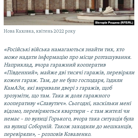
Нова Каховка, квітень 2022 року
«Російські війська намагаються знайти тих, хто
може надати інформацію про місце розташування.
Наприклад, вчора гаражний кооператив
«Південний», майже дві тисячі гаражів, перевіряли
кожен гараж. Там, де не було господаря, їздили
КамАЗи, які виривали двері з гаражів, щоб
зрозуміти, що там. Така ж доля гаражного
кооперативу «Славутич». Сьогодні, наскільки мені
відомо, перевіряються квартири – є там жителі чи
немає – по вулиці Горького, вчора така ситуація була
на вулиці Соборній. Також заходили до мешканців,
перевіряли», – розповів Коваленко.