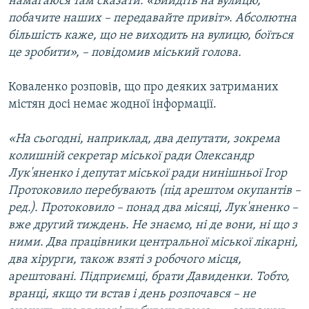
намагаюся там сказати: «Вийдіть на вулицю,
побачите наших – передавайте привіт». Абсолютна
більшість каже, що не виходить на вулицю, боїться
це зробити», – повідомив міський голова.
Коваленко розповів, що про деяких затриманих
містян досі немає жодної інформації.
«На сьогодні, наприклад, два депутати, зокрема
колишній секретар міської ради Олександр
Лук'яненко і депутат міської ради нинішньої Ігор
Протоковило перебувають (під арештом окупантів –
ред.). Протоковило – понад два місяці, Лук'яненко –
вже другий тиждень. Не знаємо, ні де вони, ні що з
ними. Два працівники центральної міської лікарні,
два хірурги, також взяті з робочого місця,
арештовані. Підприємці, брати Давиденки. Тобто,
вранці, якщо ти встав і день розпочався – не