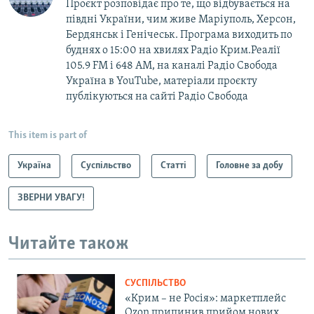
Проєкт розповідає про те, що відбувається на
півдні України, чим живе Маріуполь, Херсон,
Бердянськ і Генічеськ. Програма виходить по
буднях о 15:00 на хвилях Радіо Крим.Реалії
105.9 FM і 648 АМ, на каналі Радіо Свобода
Україна в YouTube, матеріали проєкту
публікуються на сайті Радіо Свобода
This item is part of
Україна
Суспільство
Статті
Головне за добу
ЗВЕРНИ УВАГУ!
Читайте також
СУСПІЛЬСТВО
«Крим – не Росія»: маркетплейс
Ozon припинив прийом нових