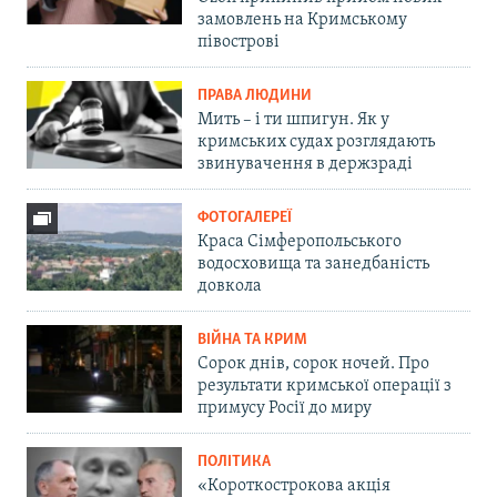
замовлень на Кримському
півострові
ПРАВА ЛЮДИНИ
Мить – і ти шпигун. Як у
кримських судах розглядають
звинувачення в держзраді
ФОТОГАЛЕРЕЇ
Краса Сімферопольського
водосховища та занедбаність
довкола
ВІЙНА ТА КРИМ
Сорок днів, сорок ночей. Про
результати кримської операції з
примусу Росії до миру
ПОЛІТИКА
«Короткострокова акція