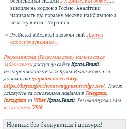
російськими силами
в Харківській області
, і
вийшли на кордон з Росією. Аналітики
називають цю поразку Москви найбільшою з
початку війни з Україною.
Російські військові назвали свій
відступ
«перегрупуванням»
.
Роскомнагляд (Роскомнадзор) намагається
заблокувати
доступ до сайту
Крим.Реалії
.
Безперешкодно читати Крим.Реалії можна за
допомогою
дзеркального сайту
:
https://krymrgbcrlvrexoeaqjy.azureedge.net/
. Також
слідкуйте за основними подіями в
Telegram
,
Instagram
та
Viber
Крим.Реалії
. Рекомендуємо вам
встановити
VPN
.
Новини без блокування і цензури!