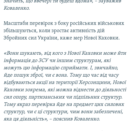
значить, що ввечері ти будеш вдома», – зауважив
Коваленко.
Масштаби перевірок з боку російських військових
збільшуються, коли зростає активність дій
Збройних сил України, каже мер Нової Каховки.
«Вони шукають, від кого з Нової Каховки може йти
інформація до ЗСУ чи іншим структурам, які
можуть цю інформацію сприймати. І, звичайно,
йде пошук зброї, чи є вона. Тому що час від часу
відбуваються акції на території Херсонщини, Нової
Каховки зокрема, які можна віднести до діяльності
сил опору, партизанських чи підпільних структур.
Тому якраз перевірка йде на предмет цих силових
структур, чи є ці структури, чим вони забезпечені,
яка ця діяльність», – пояснив Коваленко.