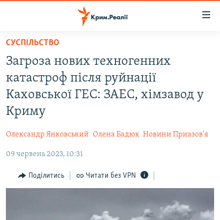
Доступність
посилання
Перейти
СУСПІЛЬСТВО
до
НОВИНИ
Загроза нових техногенних
основного
ВОДА.КРИМ
матеріалу
катастроф після руйнації
ВІДЕО ТА ФОТО
Перейти
Каховської ГЕС: ЗАЕС, хімзавод у
до
ПОЛІТИКА
Криму
основної
БЛОГИ
навігації
Олександр Янковський
Олена Бадюк
Новини Приазов'я
Перейти
ПОГЛЯД
до
09 червень 2023, 10:31
ІНТЕРВ'Ю
пошуку
ВСЕ ЗА ДЕНЬ
Поділитись
Читати без VPN
СПЕЦПРОЕКТИ
ЯК ОБІЙТИ БЛОКУВАННЯ
ДЕПОРТАЦІЯ