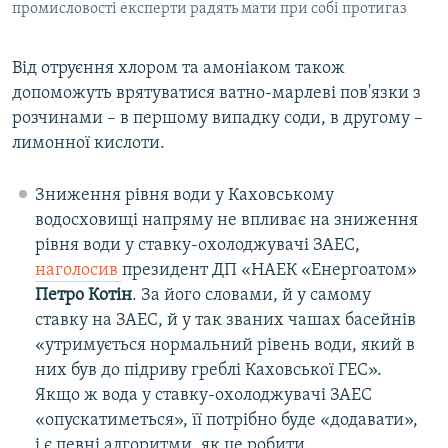
промисловості експерти радять мати при собі протигаз
Від отруєння хлором та амоніаком також
допоможуть врятуватися ватно-марлеві пов'язки з
розчинами – в першому випадку соди, в другому –
лимонної кислоти.
Зниження рівня води у Каховському
водосховищі напряму не впливає на зниження
рівня води у ставку-охолоджувачі ЗАЕС,
наголосив
президент ДП «НАЕК «Енергоатом»
Петро Котін
. За його словами, й у самому
ставку на ЗАЕС, й у так званих чашах басейнів
«утримується нормальний рівень води, який в
них був до підриву греблі Каховської ГЕС».
Якщо ж вода у ставку-охолоджувачі ЗАЕС
«опускатиметься», її потрібно буде «додавати»,
і є певні алгоритми, як це робити.