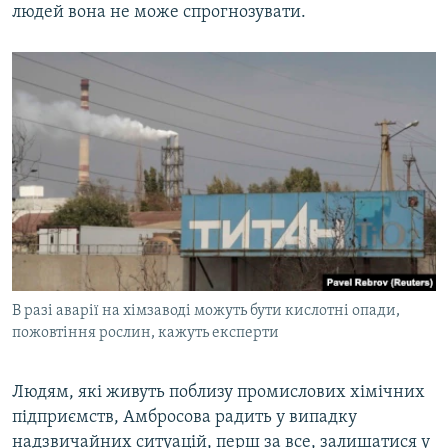
людей вона не може спрогнозувати.
В разі аварії на хімзаводі можуть бути кислотні опади,
пожовтіння рослин, кажуть експерти
Людям, які живуть поблизу промислових хімічних
підприємств, Амбросова радить у випадку
надзвичайних ситуацій, перш за все, залишатися у