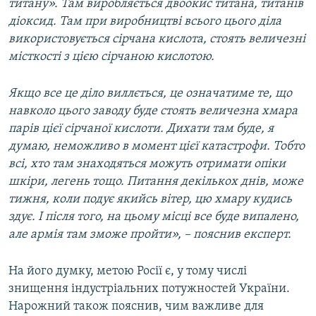
титану». Там виробляється двоокис титана, титанів
діоксид. Там при виробництві всього цього діла
використовується сірчана кислота, стоять величезні
місткості з цією сірчаною кислотою.
Якщо все це діло виллється, це означатиме те, що
навколо цього заводу буде стоять величезна хмара
парів цієї сірчаної кислоти. Дихати там буде, я
думаю, неможливо в момент цієї катастрофи. Тобто
всі, хто там знаходяться можуть отримати опіки
шкіри, легень тощо. Питання декількох днів, може
тижня, коли подує якийсь вітер, цю хмару кудись
здує. І після того, на цьому місці все буде випалено,
але армія там зможе пройти», – пояснив експерт.
На його думку, метою Росії є, у тому числі
знищення індустріальних потужностей України.
Нарожний також пояснив, чим важливе для