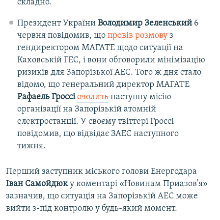
складно.
Президент України
Володимир Зеленський
6
червня повідомив, що
провів розмову
з
гендиректором МАГАТЕ щодо ситуації на
Каховській ГЕС, і вони обговорили мінімізацію
ризиків для Запорізької АЕС. Того ж дня стало
відомо, що генеральний директор МАГАТЕ
Рафаель Гроссі
очолить
наступну місію
організації на Запорізькій атомній
електростанції. У своєму твіттері Гроссі
повідомив, що відвідає ЗАЕС наступного
тижня.
Перший заступник міського голови Енергодара
Іван Самойдюк
у коментарі «Новинам Приазов'я»
зазначив, що ситуація на Запорізькій АЕС може
вийти з-під контролю у будь-який момент.