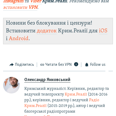
Instagram
та
Viber
Крим.Реалії
. Ре
комендуємо вам
встановити
VPN
.
Новини без блокування і цензури!
Встановити
додаток
Крим.Реалії для
iOS
і
Android
.
Поділитись
Читати без VPN
Follow us
Олександр Янковський
Кримський журналіст. Керівник, редактор та
ведучий телепроєкту
Крим.Реалії
(2014-2016
рр.), керівник, редактор і ведучий
Радіо
Крим.Реалії
(2015-2019 рр.), автор і ведучий
блогерської радіопрограми