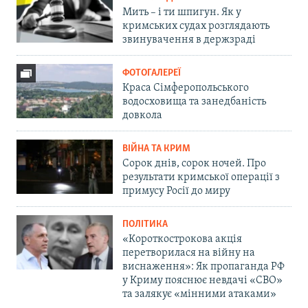
Мить – і ти шпигун. Як у
кримських судах розглядають
звинувачення в держзраді
ФОТОГАЛЕРЕЇ
Краса Сімферопольського
водосховища та занедбаність
довкола
ВІЙНА ТА КРИМ
Сорок днів, сорок ночей. Про
результати кримської операції з
примусу Росії до миру
ПОЛІТИКА
«Короткострокова акція
перетворилася на війну на
виснаження»: Як пропаганда РФ
у Криму пояснює невдачі «СВО»
та залякує «мінними атаками»