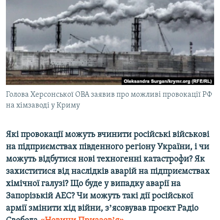
ВІДЕОУРОКИ «ELIFBE»
Русский
СВІДЧЕННЯ ОКУПАЦІЇ
Qırımtatar
УКРАЇНСЬКА ПРОБЛЕМА КРИМУ
ДОЛУЧАЙСЯ!
ІНФОГРАФІКА
Голова Херсонської ОВА заявив про можливі провокації РФ
на хімзаводі у Криму
Усі сайти RFE/RL
Які провокації можуть вчинити російські військові
на підприємствах південного регіону України, і чи
можуть відбутися нові техногенні катастрофи? Як
захиститися від наслідків аварій на підприємствах
хімічної галузі? Що буде у випадку аварії на
Запорізькій АЕС? Чи можуть такі дії російської
армії змінити хід війни, зʼясовував проєкт Радіо