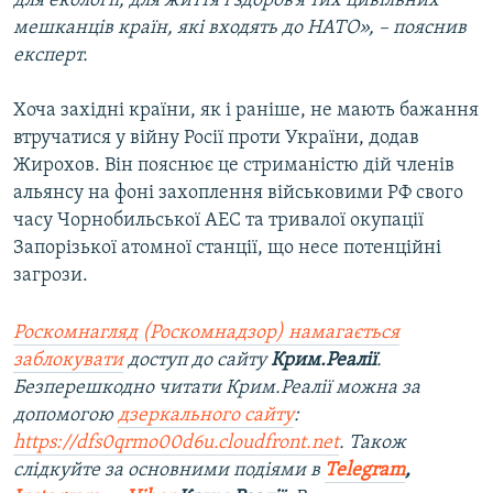
для екології, для життя і здоров’я тих цивільних
мешканців країн, які входять до НАТО», – пояснив
експерт.
Хоча західні країни, як і раніше, не мають бажання
втручатися у війну Росії проти України, додав
Жирохов. Він пояснює це стриманістю дій членів
альянсу на фоні захоплення військовими РФ свого
часу Чорнобильської АЕС та тривалої окупації
Запорізької атомної станції, що несе потенційні
загрози.
Роскомнагляд (Роскомнадзор) намагається
заблокувати
доступ до сайту
Крим.Реалії
.
Безперешкодно читати Крим.Реалії можна за
допомогою
дзеркального сайту
:
https://dfs0qrmo00d6u.cloudfront.net
. Також
слідкуйте за основними подіями в
Telegram
,