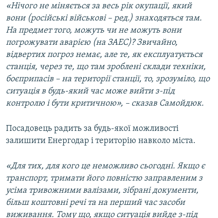
«Нічого не міняється за весь рік окупації, який
вони (російські військові – ред.) знаходяться там.
На предмет того, можуть чи не можуть вони
погрожувати аварією (на ЗАЕС)? Звичайно,
відвертих погроз немає, але те, як експлуатується
станція, через те, що там зроблені склади техніки,
боєприпасів – на території станції, то, зрозуміло, що
ситуація в будь-який час може вийти з-під
контролю і бути критичною», – сказав Самойдюк.
Посадовець радить за будь-якої можливості
залишити Енергодар і територію навколо міста.
«Для тих, для кого це неможливо сьогодні. Якщо є
транспорт, тримати його повністю заправленим з
усіма тривожними валізами, зібрані документи,
більш коштовні речі та на перший час засоби
виживання. Тому що, якщо ситуація вийде з-під