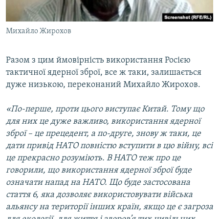
Михайло Жирохов
Разом з цим ймовірність використання Росією
тактичної ядерної зброї, все ж таки, залишається
дуже низькою, переконаний Михайло Жирохов.
«По-перше, проти цього виступає Китай. Тому що
для них це дуже важливо, використання ядерної
зброї – це прецедент, а по-друге, знову ж таки, це
дати привід НАТО повністю вступити в цю війну, всі
це прекрасно розуміють. В НАТО теж про це
говорили, що використання ядерної зброї буде
означати напад на НАТО. Що буде застосована
стаття 6, яка дозволяє використовувати війська
альянсу на території інших країн, якщо це є загроза