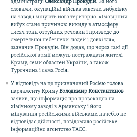
адміністрації
Олександр Прокудін
. За його
словами, окупаційні війська завезли вибухівку
на завод і мінують його територію. «Імовірний
вибух стане причиною викиду в атмосферу
тисяч тонн отруйних речовин і призведе до
смертельної небезпеки людей і довкілля», –
зазначив Прокудін. Він додав, що через такі дії
російської армії можуть постраждати жителі
Криму, семи областей України, а також
Туреччина і сама Росія.
У відповідь на це призначений Росією голова
парламенту Криму
Володимир Константинов
заявив, що інформація про провокацію на
хімічному заводі в Армянську і його
мінування російськими військами начебто не
відповідає дійсності, повідомило російське
інформаційне агентство ТАСС.