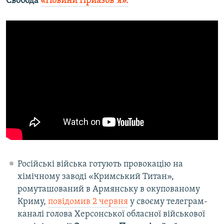
Свобода
«Новини Приазовʼя».
Російські війська готують провокацію на
хімічному заводі «Кримський Титан»,
ромуташований в Армянську в окупованому
Криму,
повідомив 2 червня
у своєму телеграм-
каналі голова Херсонської обласної військової