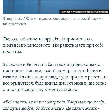
Запорізька АЕС з минулого року окупована російськими
військовими
Людям, які живуть поруч із підприємствами
хімічної промисловості, він радить мати при собі
протигаз.
За словами Репіча, на багатьох підприємствах є
цистерни з хлором, амоніаком, різноманітними
газами, і якщо, наприклад, туди прилітає ракета, це
все руйнується, буде викид цієї речовини, що може
становити серйозну хімічну загрозу.
«Всі знають як пахне хлоркою. Хлор має ще колір,
що дуже добре, бо його видно. Це такий жовто-