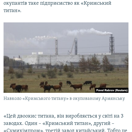
окупантів таке підприємство як «Кримський
титан».
Навколо «Кримського титану» в окупованому Армянську
«Цей двоокис титана, він виробляється у світі на 3
заводах. Один – «Кримський титан», другий –
«Сумихімпром», третій завод китайський. Тобто це