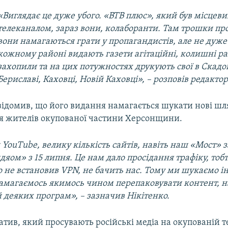
«Виглядає це дуже убого. «ВТВ плюс», який був місце
телеканалом, зараз вони, колаборанти. Там трошки пр
вони намагаються грати у пропагандистів, але не дуже
кожному районі видають газети агітаційні, колишні р
захопили та на цих потужностях друкують свої в Скадо
Бериславі, Каховці, Новій Каховці», – розповів редакто
відомив, що його видання намагається шукати нові шл
ля жителів окупованої частини Херсонщини.
YouTube, велику кількість сайтів, навіть наш «Мост»
яом» з 15 липня. Це нам дало просідання трафіку, тоб
о не встановив VPN, не бачить нас. Тому ми шукаємо і
амагаємось якимось чином перепаковувати контент, н
й деяких програм», – зазначив Нікітенко.
тив, який просувають російські медіа на окупованій т