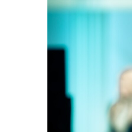
ВІДЕОУРОКИ «ELIFBE»
СВІДЧЕННЯ ОКУПАЦІЇ
УКРАЇНСЬКА ПРОБЛЕМА КРИМУ
ІНФОГРАФІКА