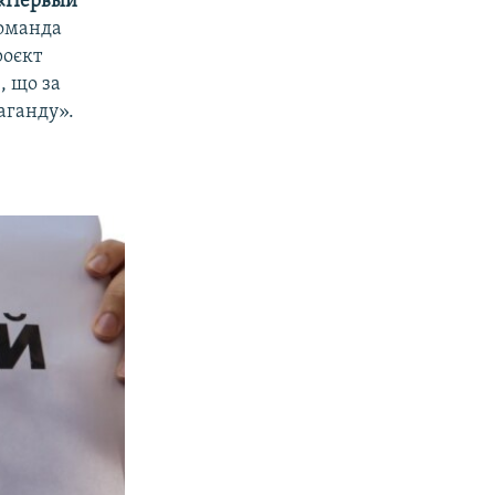
«Первый
команда
роєкт
, що за
аганду».