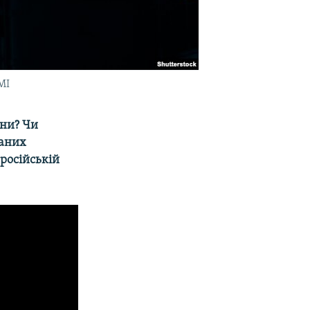
МІ
їни? Чи
ваних
російській