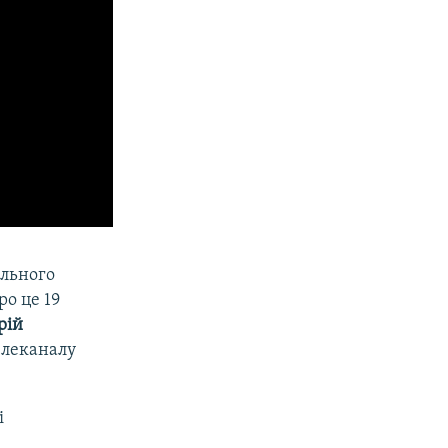
ільного
о це 19
рій
елеканалу
і