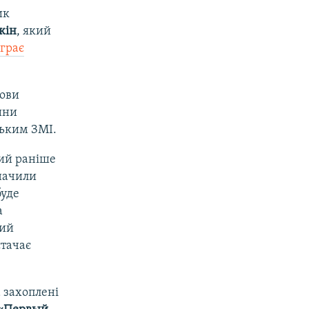
ик
кін
, який
іграє
лови
ини
ським ЗМІ.
кий раніше
начили
буде
а
кий
стачає
 захоплені