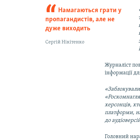
Намагаються грати у
пропагандистів, але не
дуже виходить
Сергій Нікітенко
Журналіст по
інформації д
«Заблокували 
«Роскомнагляд
херсонців, хт
платформи, н
до аудіоверсі
Головний нара