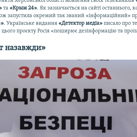
ункти Херсонської області мовлення своїх телеканалів
»
та
«Крым 24»
. Як зазначається на сайті останнього, 
ож запустила окремий так званий «інформаційний» п
4»
. Українське видання
«Детектор медіа»
писало про те
цього проєкту Росія «поширює дезінформацію та проп
ут назавжди»