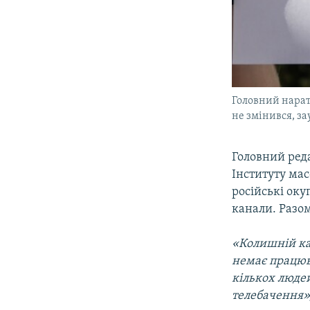
Головний нарат
не змінився, з
Головний ред
Інституту мас
російські ок
канали. Разом
«Колишній к
немає працюв
кількох люде
телебачення»,