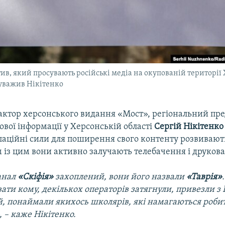
ив, який просувають російські медіа на окупованій територі
ауважив Нікітенко
актор херсонського видання «Мост», регіональний пр
ової інформації у Херсонській області
Сергій Нікітенко
упаційні сили для поширення свого контенту розвивают
 із цим вони активно залучають телебачення і друков
анал
«Скіфія»
захоплений, вони його назвали
«Таврія»
ати кому, декількох операторів затягнули, привезли з
й, понаймали якихось школярів, які намагаються роби
 – каже Нікітенко.