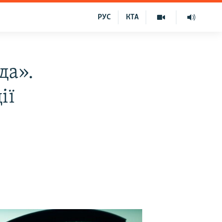
РУС
КТА
да».
ії