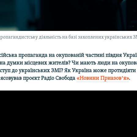
пропагандистську діяльність на базі захоплених українських З
ійська пропаганда на окупованій частині півдня Укра
 на думки місцевих жителів? Чи мають люди на окупо
ступ до українських ЗМІ? Як Україна може протидіяти 
ʼясовував проєкт Радіо Свобода
«Новини Приазовʼя»
.