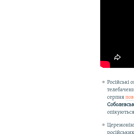
Російські 
телебаченн
серпня
пов
Соболевсь
опікуються
Церемонію 
російських