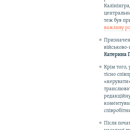
Калінінгра
центрально
теж був пр
важливу р
Призначена
військово-
Катерина 
Крім того,
тісно спів
«керувати
транслюват
редакційну
коментував
співробітн
Після поча