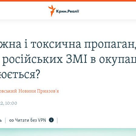
жна і токсична пропаган
 російських ЗМІ в окупац
юється?
овський
Новини Приазов'я
2, 10:00
ь
Читати без VPN