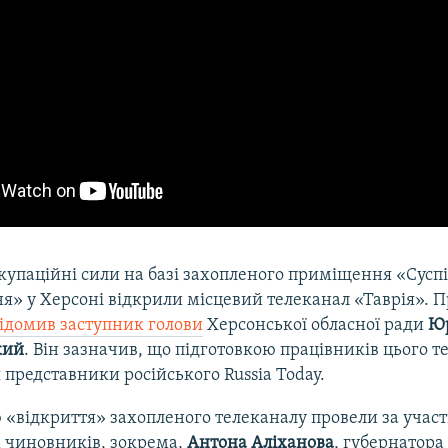
окупаційні сили на базі захопленого приміщення «Сусп
я» у Херсоні відкрили місцевий телеканал «Таврія». Пр
ідомив заступник голови
Херсонської обласної ради
Ю
кий
. Він зазначив, що підготовкою працівників цього т
 представники російського Russia Today.
«відкриття» захопленого телеканалу провели за участ
 чиновників, зокрема,
Антона Аліханова
, губернатора