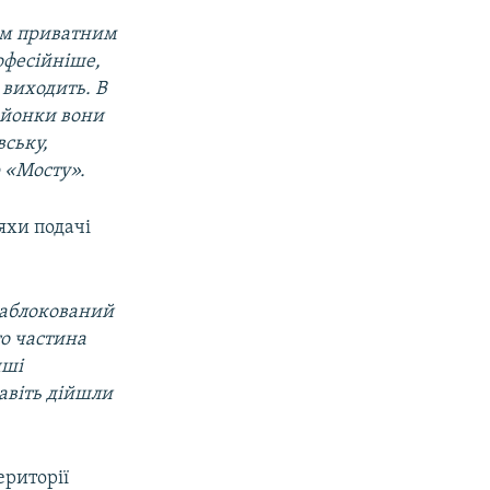
вим приватним
офесійніше,
 виходить. В
айонки вони
вську,
р «Мосту».
яхи подачі
 заблокований
то частина
нші
авіть дійшли
ериторії