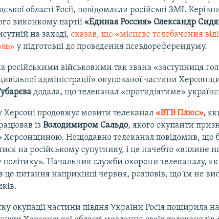
дської області Росії, повідомляли російські ЗМІ. Керівн
го виконкому партії
«Единая Россия»
Олександр Сидя
исутній на заході,
сказав, що «місцеве телебачення від
оль»
у підготовці до проведення псевдореферендуму.
 російськими військовими так звана «заступниця го
цивільної адміністрації» окупованої частини Херсонщ
Губарєва
додала, що телеканал «протидіятиме» україн
 у Херсоні продовжує мовити телеканал
«ВТВ Плюс»
, я
працював із
Володимиром Сальдо
, якого окупанти приз
» Херсонщиною. Нещодавно телеканал повідомив, що 
ися на російському супутнику, і це начебто «вплине н
 політику». Начальник служби охорони телеканалу, я
 це питання наприкінці червня, розповів, що їм не ви
иків.
тку окупації частини півдня України Росія поширила на