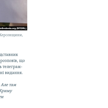
ї Херсонщини,
едставник
розповів, що
ь телеграм-
ані видання.
. Але там
 Криму
ти