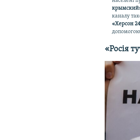
населені п
крымский
каналу так
«Херсон 2
допомогою 
«Росія т