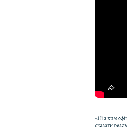
«Ні з ким офі
сказати реал