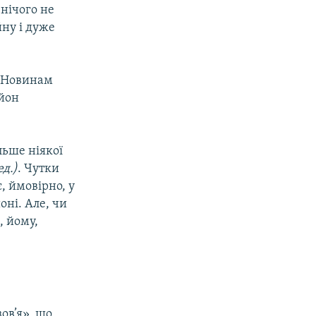
нічого не
йну і дуже
 «Новинам
айон
льше ніякої
ед.)
. Чутки
, ймовірно, у
оні. Але, чи
, йому,
ов’я», що