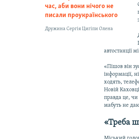
час, аби вони нічого не
писали проукраїнського
Дружина Сергія Цигіпи Олена
автостанції м
«Пішов він зу
інформації, н
ходять, телеф
Новій Каховці
правда це, чи
мабуть не да
«Треба ш
Міський голо