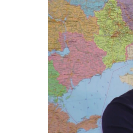
ВІДЕОУРОКИ «ELIFBE»
СВІДЧЕННЯ ОКУПАЦІЇ
УКРАЇНСЬКА ПРОБЛЕМА КРИМУ
ІНФОГРАФІКА