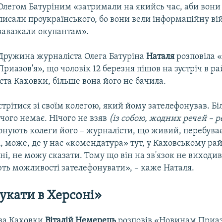
Олегом Батуріним «затримали на якийсь час, аби вони 
писали проукраїнського, бо вони вели інформаційну ві
заважали окупантам».
Дружина журналіста Олега Батуріна
Наталя
розповіла
Приазов'я», що чоловік 12 березня пішов на зустріч в р
іста Каховки, більше вона його не бачила.
стрітися зі своїм колегою, який йому зателефонував. Бі
ічого немає. Нічого не взяв
(із собою, жодних речей – р
онують колеги його – журналісти, що живий, перебуває
, може, де у нас «комендатура» тут, у Каховському рай
 ні, не можу сказати. Тому що він на зв'язок не виходив
ють можливості зателефонувати», – каже Наталя.
укати в Херсоні»
ва Каховки
Віталій Немерець
розповів «Новинам Приаз