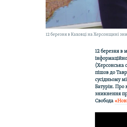
12 березня в Каховці на Херсонщині зн
12 березня в 
інформаційно
(Херсонська о
пішов до Тавр
сусідньому мі
Батурін. Про 
зникнення про
Свобода
«Нов