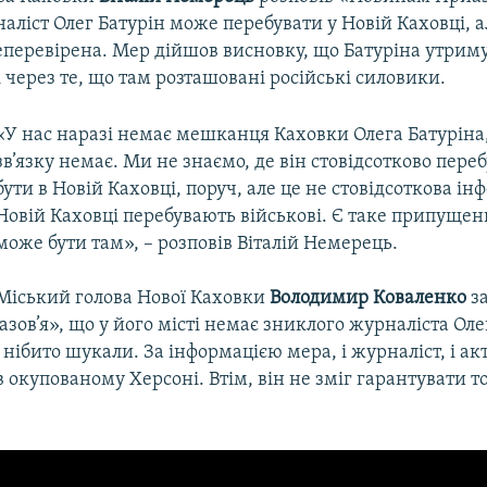
ліст Олег Батурін може перебувати у Новій Каховці, а
еперевірена. Мер дійшов висновку, що Батуріна утрим
 через те, що там розташовані російські силовики.
«У нас наразі немає мешканця Каховки Олега Батуріна,
зв’язку немає. Ми не знаємо, де він стовідсотково пере
бути в Новій Каховці, поруч, але це не стовідсоткова ін
Новій Каховці перебувають військові. Є таке припущен
може бути там», – розповів Віталій Немерець.
Міський голова Нової Каховки
Володимир Коваленко
з
ов’я», що у його місті немає зниклого журналіста Оле
 нібито шукали. За інформацією мера, і журналіст, і ак
 окупованому Херсоні. Втім, він не зміг гарантувати то