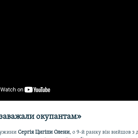
заважали окупантам»
ружини
Сергія Цигіпи
Олени
, о 9-й ранку він вийшов з 