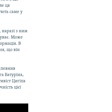
ле ця
ують саме у
 наразі з ним
буває. Може
формація. В
ня, що він
апевнив
га Батуріна,
тивіст Цигіпа
чність цієї