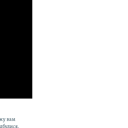
ожу вам
дбулися,