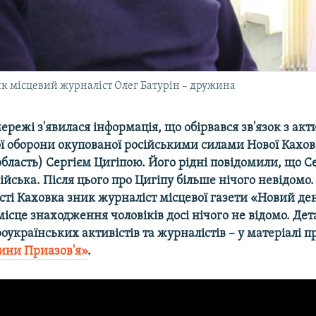
ик місцевий журналіст Олег Батурін – дружина
мережі з'явилася інформація, що обірвався зв'язок з акт
ї оборони окупованої російськими силами Нової Кахо
бласть) Сергієм Цигіпою. Його рідні повідомили, що С
ійська. Після цього про Цигіпу більше нічого невідомо.
сті Каховка зник журналіст місцевої газети «Новий де
місце знаходження чоловіків досі нічого не відомо. Де
українських активістів та журналістів – у матеріалі п
ини Приазов'я»
.