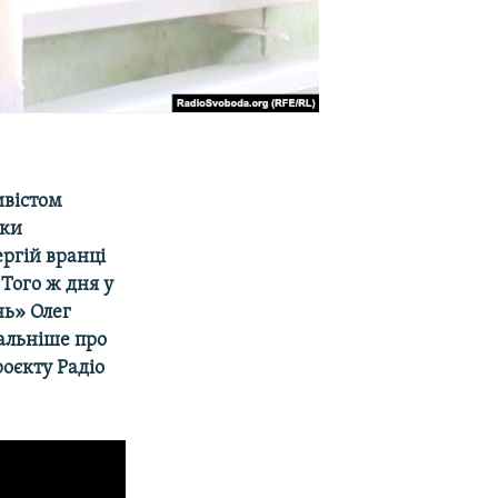
ивістом
вки
ергій вранці
 Того ж дня у
нь» Олег
тальніше про
роєкту Радіо