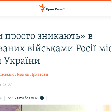
 просто зникають» в
ваних військами Росії мі
я України
овський
Новини Приазов'я
, 17:07
ь
Читати без VPN