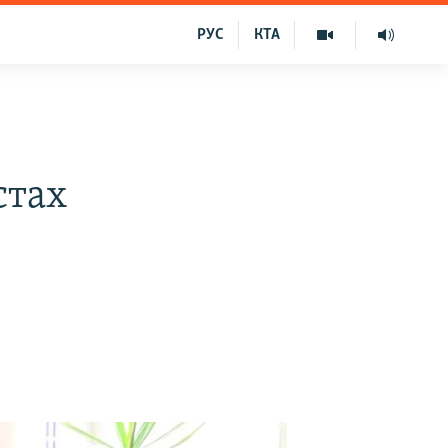
РУС
КТА
стах