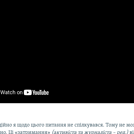
ційно я щодо цього питання не спілкувався. Тому не м
ьно. Ці «затримання»
(активіста та журналіста – ред.)
ві