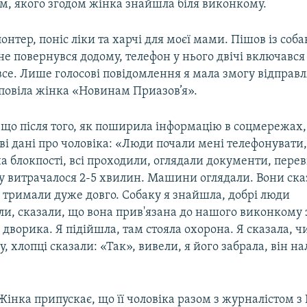
м, якого згодом жінка знайшла біля виконкому.
онтер, поніс ліки та харчі для моєї мами. Пішов із соб
не повернувся додому, телефон у нього двічі включався 
се. Лише голосові повідомлення я мала змогу відправл
зповіла жінка «Новинам Приазов’я».
 що після того, як поширила інформацію в соцмережах,
і дані про чоловіка: «Люди почали мені телефонувати,
а блокпості, всі проходили, оглядали документи, перев
 витрачалося 2-5 хвилин. Машини оглядали. Вони ска
 тримали дуже довго. Собаку я знайшла, добрі люди
ли, сказали, що вона прив'язана до нашого виконкому 
дворика. Я підійшла, там стояла охорона. Я сказала, 
у, хлопці сказали: «Так», вивели, я його забрала, він 
Жінка припускає, що її чоловіка разом з журналістом з