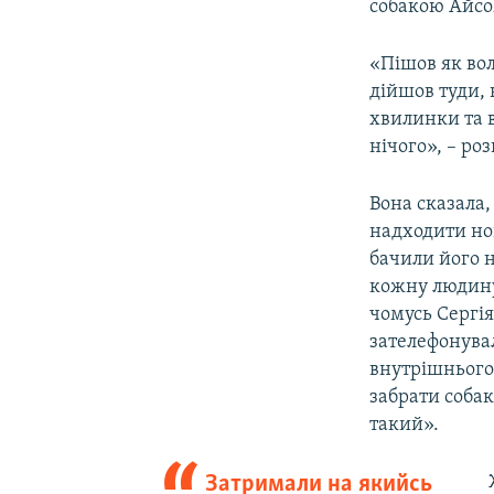
собакою Айсо
«Пішов як вол
дійшов туди, 
хвилинки та в
нічого», – ро
Вона сказала,
надходити нов
бачили його н
кожну людину
чомусь Сергія
зателефонува
внутрішнього 
забрати собак
такий».
Затримали на якийсь