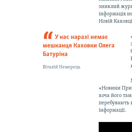
зниклий журна
інформація н
Новій Каховці
У нас наразі немає
мешканця Каховки Олега
Батуріна
Віталій Немерець
«Новини Приаз
хоча його там
перебувають в
інформації.