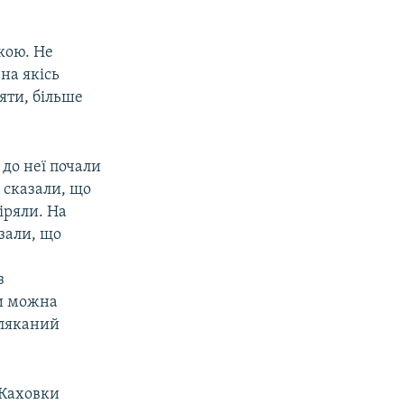
акою. Не
на якісь
яти, більше
 до неї почали
 сказали, що
іряли. На
зали, що
з
чи можна
наляканий
 Каховки